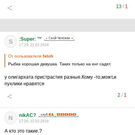
13
/
1
:Super: ™
S
17:19, 22.02.2018
От пользователя
fetch
Рыбка хорошая девушка. Таких только на енг садят.
у олигархата пристрастия разные.Кому -то,можт,и
пухлики нравятся
2
/
1
nikAC?
N
17:20, 22.02.2018
А кто это такие.?