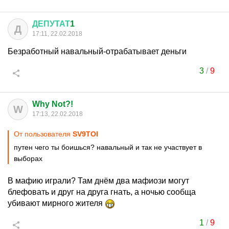
ДЕПУТАТ
1
Д
17:11, 22.02.2018
Безработный навальный-отрабатывает деньги
3
/
9
Why Not?!
W
17:13, 22.02.2018
От пользователя
SV9TOI
путен чего ты боишься? навальный и так не участвует в
выборах
В мафию играли? Там днём два мафиози могут
блефовать и друг на друга гнать, а ночью сообща
убивают мирного жителя
1
/
9