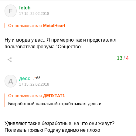
fetch
F
17:15, 22.02.2018
От пользователя
MetalHeart
Ну и морда у вас.. Я примерно так и представлял
пользователя форума "Общество"..
13
/
4
десс
Д
17:15, 22.02.2018
От пользователя
ДЕПУТАТ1
Безработный навальный-отрабатывает деньги
Удивляют такие безработные, на что они живут?
Поливать грязью Родину видимо не плохо