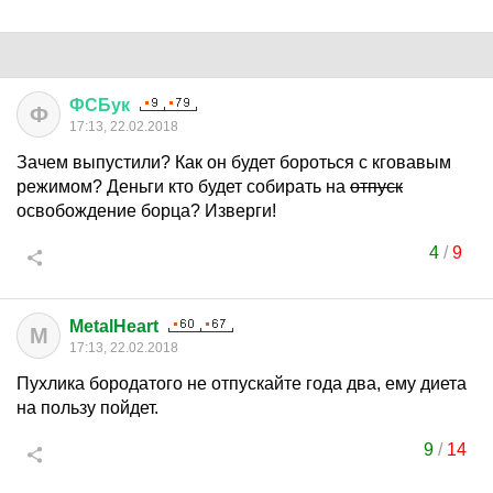
ФСБук
Ф
17:13, 22.02.2018
Зачем выпустили? Как он будет бороться с кговавым
режимом? Деньги кто будет собирать на
отпуск
освобождение борца? Изверги!
4
/
9
MetalHeart
M
17:13, 22.02.2018
Пухлика бородатого не отпускайте года два, ему диета
на пользу пойдет.
9
/
14