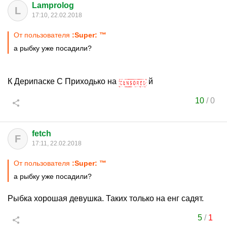
Lamprolog
L
17:10, 22.02.2018
От пользователя
:Super: ™
а рыбку уже посадили?
К Дерипаске С Приходько на
й
10
/
0
fetch
F
17:11, 22.02.2018
От пользователя
:Super: ™
а рыбку уже посадили?
Рыбка хорошая девушка. Таких только на енг садят.
5
/
1