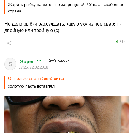
Жарить рыбку на яхте - не запрещено!!!! У нас - свободная
страна.
Не дело рыбки рассуждать, какую уху из нее сварят -
двойную или тройную (с)
4
/
0
:Super: ™
S
17:25, 22.02.2018
От пользователя
:cen: сила
золотую пасть вставлял