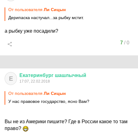
От пользователя
Ли Сицын
Дерипаска настучал...за рыбку мстит.
а рыбку уже посадили?
7
/
0
Екатеринбург
шашлычный
Е
17:07, 22.02.2018
От пользователя
Ли Сицын
У нас правовое государство, ясно Вам?
Вы не из Америки пишите? Где в России какое то там
право?