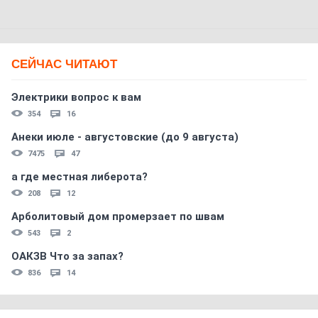
СЕЙЧАС ЧИТАЮТ
Электрики вопрос к вам
354
16
Анеки июле - августовские (до 9 августа)
7475
47
а где местная либерота?
208
12
Арболитовый дом промерзает по швам
543
2
ОАКЗВ Что за запах?
836
14