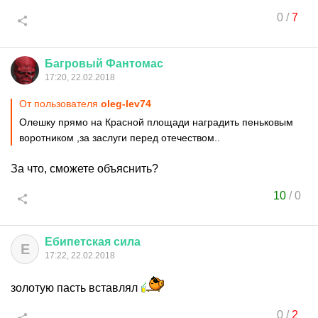
0
/
7
Багровый
Фантомас
17:20, 22.02.2018
От пользователя
oleg-lev74
Олешку прямо на Красной площади наградить пеньковым
воротником ,за заслуги перед отечеством..
За что, сможете объяснить?
10
/
0
Ебипетская
сила
Е
17:22, 22.02.2018
золотую пасть вставлял
0
/
2