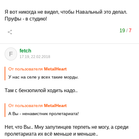
Я вот никогда не видел, чтобы Навальный это делал.
Пруфы - в студию!
19
/
7
fetch
F
17:19, 22.02.2018
От пользователя
MetalHeart
У нас на селе у всех такие морды.
Там с бензопилой ходить надо..
От пользователя
MetalHeart
А Вы - ненавистник пролетариата!
Нет, что Вы.. Мну запутинцев терпеть не могу, а среди
пролетариата их всё меньше и меньше..