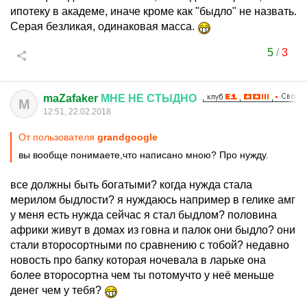
ипотеку в академе, иначе кроме как "быдло" не назвать.
Серая безликая, одинаковая масса.
5
/
3
maZafaker
МНЕ
НЕ
СТЫДНО
M
12:51, 22.02.2018
От пользователя
grandgoogle
вы вообще понимаете,что написано мною? Про нужду.
все должны быть богатыми? когда нужда стала
мерилом быдлости? я нуждаюсь например в гелике амг
у меня есть нужда сейчас я стал быдлом? половина
африки живут в домах из говна и палок они быдло? они
стали второсортными по сравнению с тобой? недавно
новость про бапку которая ночевала в ларьке она
более второсортна чем ты потомучто у неё меньше
денег чем у тебя?