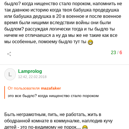
быдло? когда нищенство стало пороком, напомнить не
так давнюю историю когда твоя бабушка продедушка
или бабушка дедушка в 20 в военное и после военное
время были нищими вследствии войны они были
быдлом? рассуждая логически тогда и ты быдло ты
ничем не отличаешся а ну да мы же не такие как все
мы особенные, помоему быдло тут ты
23
/
6
Lamprolog
L
12:42, 22.02.2018
От пользователя
mazafaker
это все быдло? когда нищенство стало пороком
Быть неграмотным, пить, не работать, жить в
ободранной комнате в коммуналке, наплодив кучу
детей - это по-видимому не порок....