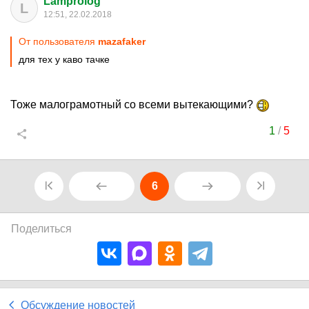
Lamprolog
L
12:51, 22.02.2018
От пользователя
mazafaker
для тех у каво тачке
Тоже малограмотный со всеми вытекающими?
1
/
5
6
Поделиться
Обсуждение новостей