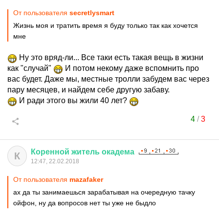
От пользователя
secretlysmart
Жизнь моя и тратить время я буду только так как хочется
мне
Ну это вряд-ли... Все таки есть такая вещь в жизни
как "случай"
И потом некому даже вспомнить про
вас будет. Даже мы, местные тролли забудем вас через
пару месяцев, и найдем себе другую забаву.
И ради этого вы жили 40 лет?
4
/
3
Коренной
житель
окадема
К
12:47, 22.02.2018
От пользователя
mazafaker
ах да ты занимаешься зарабатывая на очередную тачку
ойфон, ну да вопросов нет ты уже не быдло