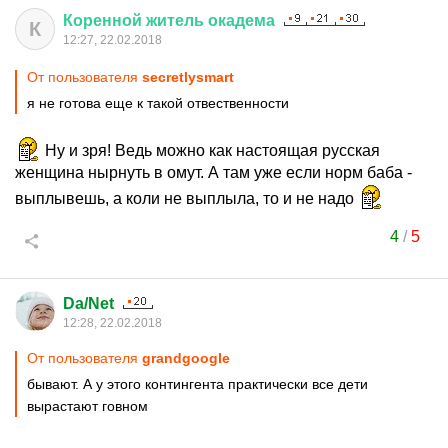
Коренной
житель
окадема
К
12:27, 22.02.2018
От пользователя
secretlysmart
я не готова еще к такой отвественности
Ну и зря! Ведь можно как настоящая русская
женщина нырнуть в омут. А там уже если норм баба -
выплывешь, а коли не выплыла, то и не надо
4
/
5
Da/Net
12:28, 22.02.2018
От пользователя
grandgoogle
бывают. А у этого контингента практически все дети
вырастают говном