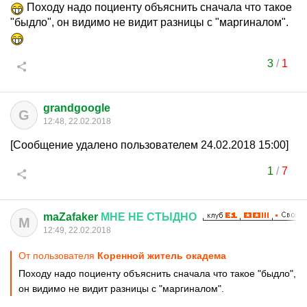
Походу надо поциенту объяснить сначала что такое
"быдло", он видимо не видит разницы с "маргиналом".
3
/
1
grandgoogle
G
12:48, 22.02.2018
[Сообщение удалено пользователем 24.02.2018 15:00]
1
/
7
maZafaker
МНЕ
НЕ
СТЫДНО
M
12:49, 22.02.2018
От пользователя
Коренной житель окадема
Походу надо поциенту объяснить сначала что такое "быдло",
он видимо не видит разницы с "маргиналом".