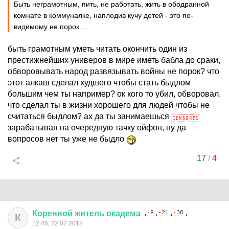
Быть неграмотным, пить, не работать, жить в ободранной
комнате в коммуналке, наплодив кучу детей - это по-
видимому не порок....
быть грамотным уметь читать окончить один из
престижнейших универов в мире иметь бабла до сраки,
обворовывать народ развязывать войны не порок? что
этот алкаш сделал худшего чтобы стать быдлом
большим чем ты например? ок кого то убил, обворовал.
что сделал ты в жизни хорошего для людей чтобы не
считаться быдлом? ах да ты занимаешься
зарабатывая на очередную тачку ойфон, ну да
вопросов нет ты уже не быдло
17
/
4
Коренной
житель
окадема
К
12:45, 22.02.2018