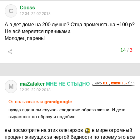
Cocss
C
12:34, 22.02.2018
А в дет доме на 200 лучше? Отца променять на +100 р?
Не всё меряется пряниками.
Молодец парень!
14
/
3
maZafaker
МНЕ
НЕ
СТЫДНО
M
12:39, 22.02.2018
От пользователя
grandgoogle
нужда в данном случае- следствие образа жизни. И дети
вырастают по образу и подобию.
вы посмотрите на этих олегархов
в мире огромный
процент живущих за чертой бедности по твоему это все