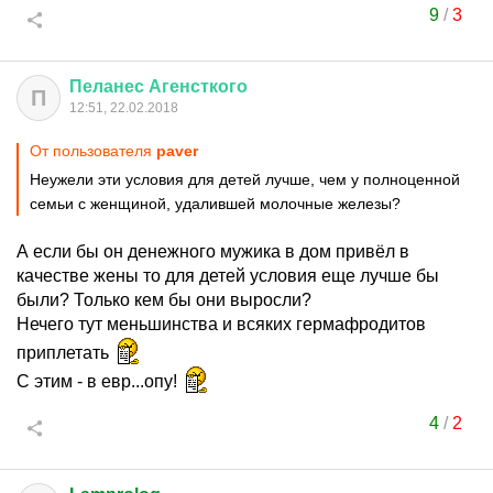
9
/
3
Пеланес
Агенсткого
П
12:51, 22.02.2018
От пользователя
paver
Неужели эти условия для детей лучше, чем у полноценной
семьи с женщиной, удалившей молочные железы?
А если бы он денежного мужика в дом привёл в
качестве жены то для детей условия еще лучше бы
были? Только кем бы они выросли?
Нечего тут меньшинства и всяких гермафродитов
приплетать
С этим - в евр...опу!
4
/
2