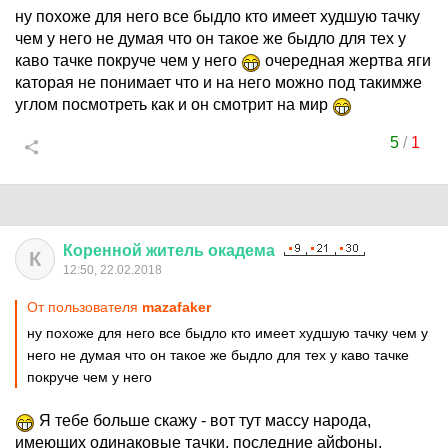
ну похоже для него все быдло кто имеет худшую тачку
чем у него не думая что он такое же быдло для тех у
каво тачке покруче чем у него
очередная жертва яги
каторая не понимает что и на него можно под такимже
углом посмотреть как и он смотрит на мир
5
/
1
Коренной
житель
окадема
К
12:50, 22.02.2018
От пользователя
mazafaker
ну похоже для него все быдло кто имеет худшую тачку чем у
него не думая что он такое же быдло для тех у каво тачке
покруче чем у него
Я тебе больше скажу - вот тут массу народа,
имеющих одинаковые тачки, последние айфоны,