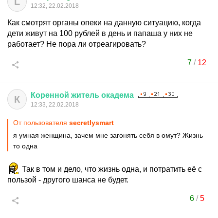
L
12:32, 22.02.2018
Как смотрят органы опеки на данную ситуацию, когда
дети живут на 100 рублей в день и папаша у них не
работает? Не пора ли отреагировать?
7
/
12
Коренной
житель
окадема
К
12:33, 22.02.2018
От пользователя
secretlysmart
я умная женщина, зачем мне загонять себя в омут? Жизнь
то одна
Так в том и дело, что жизнь одна, и потратить её с
пользой - другого шанса не будет.
6
/
5