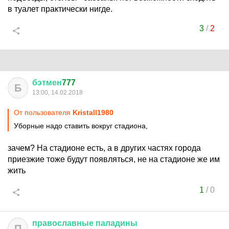
в туалет практически нигде.
3
/
2
бэтмен
777
Б
13:00, 14.02.2018
От пользователя
Kristall1980
Уборные надо ставить вокруг стадиона,
зачем? На стадионе есть, а в других частях города
приезжие тоже будут появляться, не на стадионе же им
жить
1
/
0
православные
паладины
П