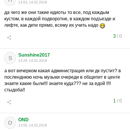
13:03, 14.02.2018
да чего же они такие идиоты то все, под каждым
кустом, в каждой подворотне, в каждом подъезде и
лифте, как дети прямо, всему их учить надо
3
/
0
Sunshine2017
S
13:29, 14.02.2018
а вот вечерком какая администрация или дк пустит? в
посленднюю ночь музыки очереди в общепит в центе
знаете какие были!!! знаете куда??? не за едой !!!!
стыдоба!!
1
/
0
OND
O
13:50, 14.02.2018