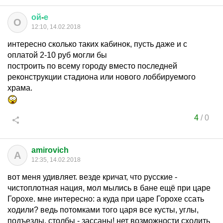
ой
-
е
О
12:10, 14.02.2018
интересно сколько таких кабинок, пусть даже и с
оплатой 2-10 руб могли бы
построить по всему городу вместо последней
реконструкции стадиона или нового лоббируемого
храма.
4
/
0
amirovich
A
12:35, 14.02.2018
вот меня удивляет. везде кричат, что русские -
чистоплотная нация, мол мылись в бане ещё при царе
Горохе. мне интересно: а куда при царе Горохе ссать
ходили? ведь потомками того царя все кусты, углы,
подъезды, столбы - зассаны! нет возможности сходить