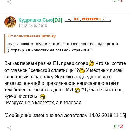
3
/
1
Кудряшка
Сью
[DJ]
11:12, 14.02.2018
От пользователя
|nfinity
ну вы совсем одурели чтоль? что за сленг из подворотни
("сортир") в новостях на главной странице?
Вы как первый раз на Е1, право слово
Что вы хотите
от главной "сельской сплетницы"?
У местных писак
словарный запас как у Эллочки людоедочки, да и
никаких понятий о правильности написания статей и
тем более заголовков для СМИ
"Чукча не читатель,
чукча писатель"
"Разруха не в клозетах, а в головах."
[Сообщение изменено пользователем 14.02.2018 11:15]
6
/
2