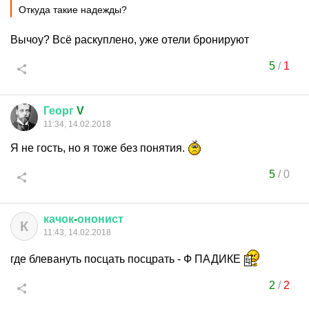
Откуда такие надежды?
Вычоу? Всё раскуплено, уже отели бронируют
5
/
1
Георг
V
11:34, 14.02.2018
Я не гость, но я тоже без понятия.
5
/
0
качок
-
ононист
К
11:43, 14.02.2018
где блевануть посцать посцрать - Ф ПАДИКЕ
2
/
2