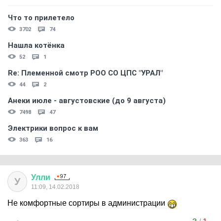
Что то прилетело
3702
74
Нашла котёнка
52
1
Re: Племеннoй смoтр РOO CO ЦПС "УРАЛ"
44
2
Анеки июле - августовские (до 9 августа)
7498
47
Электрики вопрос к вам
363
16
Улли
У
11:09, 14.02.2018
Не комфортные сортиры в администрации