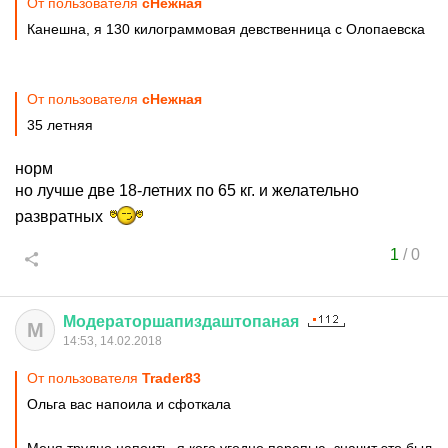
От пользователя
cHeжная
Канешна, я 130 килограммовая девственница с Олопаевска
От пользователя
cHeжная
35 летняя
норм
но лучше две 18-летних по 65 кг. и желательно
развратных
1
/
0
Модераторшапиздаштопаная
М
14:53, 14.02.2018
От пользователя
Trader83
Ольга вас напоила и сфоткала