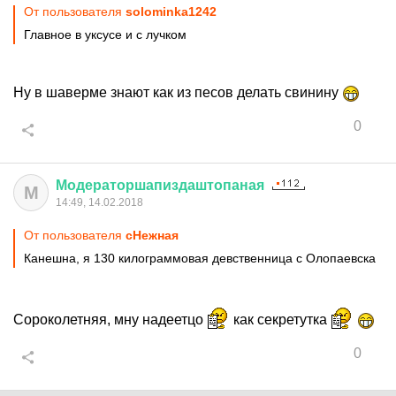
От пользователя
solominka1242
Главное в уксусе и с лучком
Ну в шаверме знают как из песов делать свинину
0
Модераторшапиздаштопаная
М
14:49, 14.02.2018
От пользователя
cHeжная
Канешна, я 130 килограммовая девственница с Олопаевска
Сороколетняя, мну надеетцо
как секретутка
0