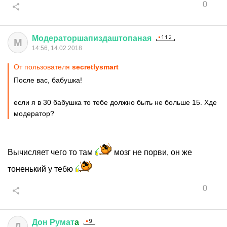
0
Модераторшапиздаштопаная
М
14:56, 14.02.2018
От пользователя
secretlysmart
После вас, бабушка!
если я в 30 бабушка то тебе должно быть не больше 15. Хде
модератор?
Вычисляет чего то там
мозг не порви, он же
тоненький у тебю
0
Дон
Румат
a
Д