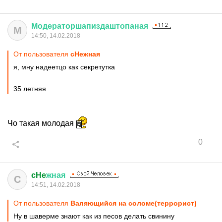
Модераторшапиздаштопаная
М
14:50, 14.02.2018
От пользователя
cHeжная
я, мну надеетцо как секретутка
35 летняя
Чо такая молодая
0
cHe
жная
C
14:51, 14.02.2018
От пользователя
Валяющийся на соломе(террорист)
Ну в шаверме знают как из песов делать свинину