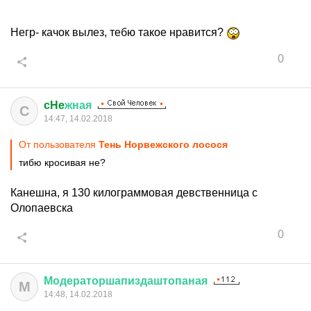
Негр- качок вылез, тебю такое нравится?
0
cHe
жная
C
14:47, 14.02.2018
От пользователя
Тень Норвежского лосося
тибю кросивая не?
Канешна, я 130 килограммовая девственница с
Олопаевска
0
Модераторшапиздаштопаная
М
14:48, 14.02.2018