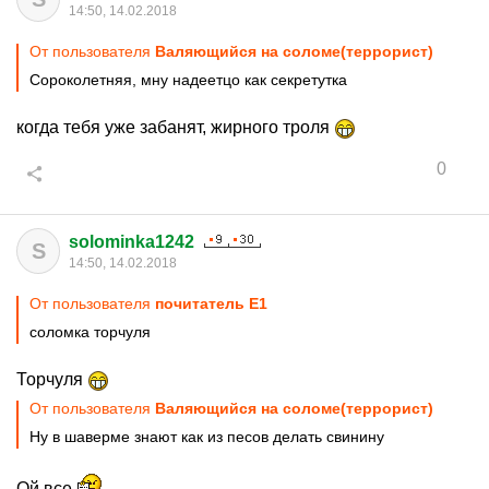
14:50, 14.02.2018
От пользователя
Валяющийся на соломе(террорист)
Сороколетняя, мну надеетцо как секретутка
когда тебя уже забанят, жирного троля
0
solominka1242
S
14:50, 14.02.2018
От пользователя
почитатель Е1
соломка торчуля
Торчуля
От пользователя
Валяющийся на соломе(террорист)
Ну в шаверме знают как из песов делать свинину
Ой все