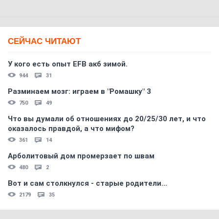
СЕЙЧАС ЧИТАЮТ
У кого есть опыт EFB акб зимой.
944
31
Разминаем мозг: играем в "Ромашку" 3
750
49
Что вы думали об отношениях до 20/25/30 лет, и что
оказалось правдой, а что мифом?
361
14
Арболитовый дом промерзает по швам
480
2
Вот и сам столкнулся - старые родители...
2179
35