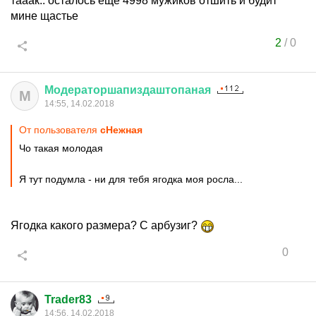
тааак.. осталось еще 4998 мужиков отшить и будит
мине щастье
2
/
0
Модераторшапиздаштопаная
М
14:55, 14.02.2018
От пользователя
cHeжная
Чо такая молодая
Я тут подумла - ни для тебя ягодка моя росла...
Ягодка какого размера? С арбузиг?
0
Trader83
14:56, 14.02.2018