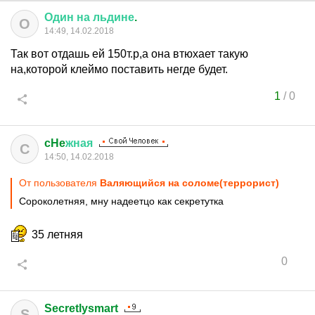
Один
на
льдине
.
О
14:49, 14.02.2018
Так вот отдашь ей 150т.р,а она втюхает такую
на,которой клеймо поставить негде будет.
1
/
0
cHe
жная
C
14:50, 14.02.2018
От пользователя
Валяющийся на соломе(террорист)
Сороколетняя, мну надеетцо как секретутка
35 летняя
0
Secretlysmart
S