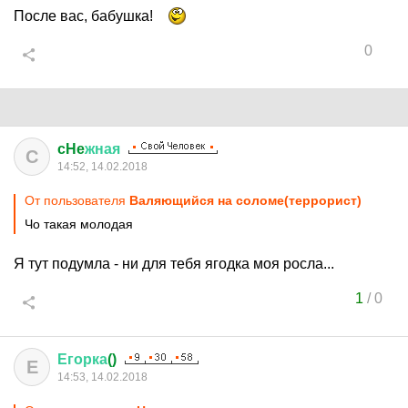
После вас, бабушка!
0
cHe
жная
C
14:52, 14.02.2018
От пользователя
Валяющийся на соломе(террорист)
Чо такая молодая
Я тут подумла - ни для тебя ягодка моя росла...
1
/
0
Егорка
()
Е
14:53, 14.02.2018