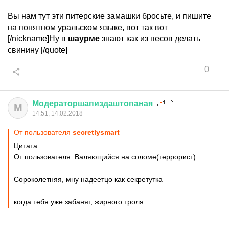
Вы нам тут эти питерские замашки бросьте, и пишите
на понятном уральском языке, вот так вот
[/nickname]Ну в
шаурме
знают как из песов делать
свинину [/quote]
0
Модераторшапиздаштопаная
М
14:51, 14.02.2018
От пользователя
secretlysmart
Цитата:
От пользователя: Валяющийся на соломе(террорист)
Сороколетняя, мну надеетцо как секретутка
когда тебя уже забанят, жирного троля