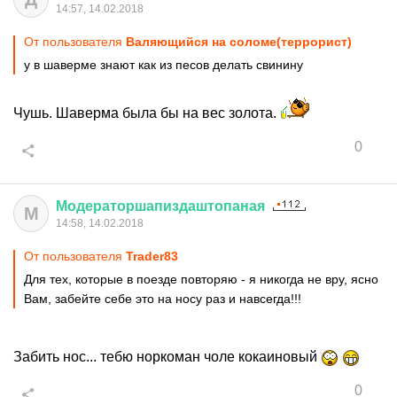
14:57, 14.02.2018
От пользователя
Валяющийся на соломе(террорист)
у в шаверме знают как из песов делать свинину
Чушь. Шаверма была бы на вес золота.
0
Модераторшапиздаштопаная
М
14:58, 14.02.2018
От пользователя
Trader83
Для тех, которые в поезде повторяю - я никогда не вру, ясно
Вам, забейте себе это на носу раз и навсегда!!!
Забить нос... тебю норкоман чоле кокаиновый
0