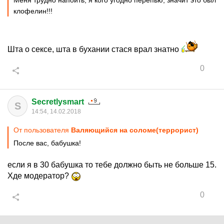
Меня трудно напоить, я кого угодно перепью, значит это был
клофелин!!!
Шта о сексе, шта в бухании стася врал знатно
0
Secretlysmart
S
14:54, 14.02.2018
От пользователя
Валяющийся на соломе(террорист)
После вас, бабушка!
если я в 30 бабушка то тебе должно быть не больше 15.
Хде модератор?
0