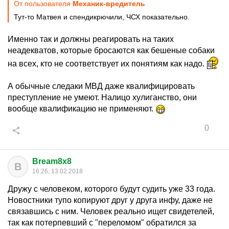
От пользователя
Механик-вредитель
Тут-то Матвея и спендикрючили, ЧСХ показательно.
Именно так и должны реагировать на таких
неадекватов, которые бросаются как бешеные собаки
на всех, кто не соответствует их понятиям как надо.
А обычные следаки МВД даже квалифицировать
преступление не умеют. Налицо хулиганство, они
вообще квалификацию не применяют.
0
Bream8x8
B
16:26, 13.02.2018
Дружу с человеком, которого будут судить уже 33 года.
Новостники тупо копируют друг у друга инфу, даже не
связавшись с ним. Человек реально ищет свидетелей,
так как потерпевший с "переломом" обратился за