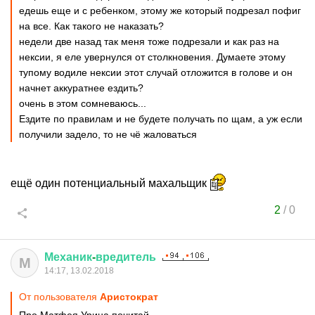
едешь еще и с ребенком, этому же который подрезал пофиг
на все. Как такого не наказать?
недели две назад так меня тоже подрезали и как раз на
нексии, я еле увернулся от столкновения. Думаете этому
тупому водиле нексии этот случай отложится в голове и он
начнет аккуратнее ездить?
очень в этом сомневаюсь...
Ездите по правилам и не будете получать по щам, а уж если
получили задело, то не чё жаловаться
ещё один потенциальный махальщик
2
/
0
Механик
-
вредитель
М
14:17, 13.02.2018
От пользователя
Аристoкрат