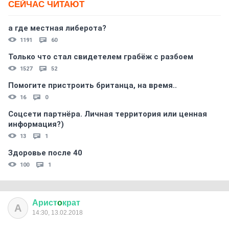
СЕЙЧАС ЧИТАЮТ
а где местная либерота?
1191
60
Только что стал свидетелем грабёж с разбоем
1527
52
Помогите пристроить британца, на время..
16
0
Соцсети партнёра. Личная территория или ценная
информация?)
13
1
Здоровье после 40
100
1
Арист
o
крат
А
14:30, 13.02.2018