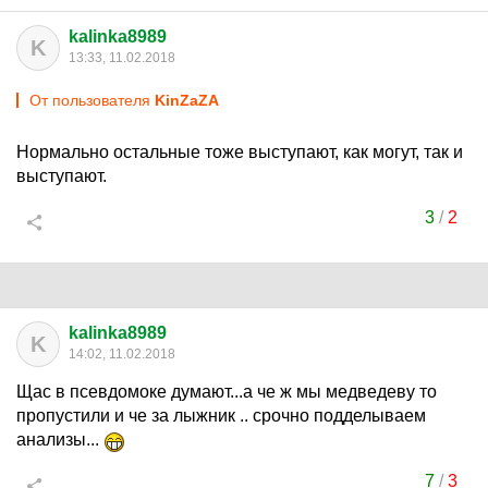
kalinka8989
K
13:33, 11.02.2018
От пользователя
KinZaZA
Нормально остальные тоже выступают, как могут, так и
выступают.
3
/
2
kalinka8989
K
14:02, 11.02.2018
Щас в псевдомоке думают...а че ж мы медведеву то
пропустили и че за лыжник .. срочно подделываем
анализы...
7
/
3