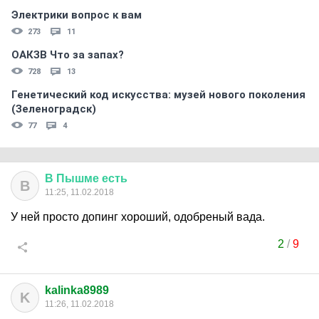
Электрики вопрос к вам
273
11
ОАКЗВ Что за запах?
728
13
Генетический код искусства: музей нового поколения
(Зеленоградск)
77
4
В
Пышме
есть
В
11:25, 11.02.2018
У ней просто допинг хороший, одобреный вада.
2
/
9
kalinka8989
K
11:26, 11.02.2018