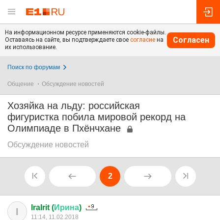
На информационном ресурсе применяются cookie-файлы.
Согласен
Оставаясь на сайте, вы подтверждаете свое
согласие
на
их использование.
Поиск по форумам
Общение
Обсуждение новостей
Хозяйка на льду: российская
фигуристка побила мировой рекорд на
Олимпиаде в Пхёнчхане
Обсуждение новостей
2
IraIrit (
Ирина
)
I
11:14, 11.02.2018