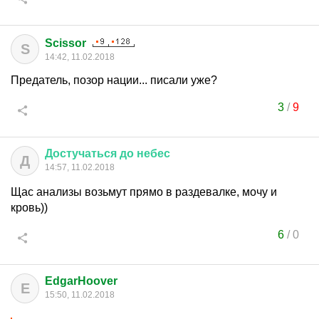
Scissor
S
14:42, 11.02.2018
Предатель, позор нации... писали уже?
3
/
9
Достучаться
до
небес
Д
14:57, 11.02.2018
Щас анализы возьмут прямо в раздевалке, мочу и
кровь))
6
/
0
EdgarHoover
E
15:50, 11.02.2018