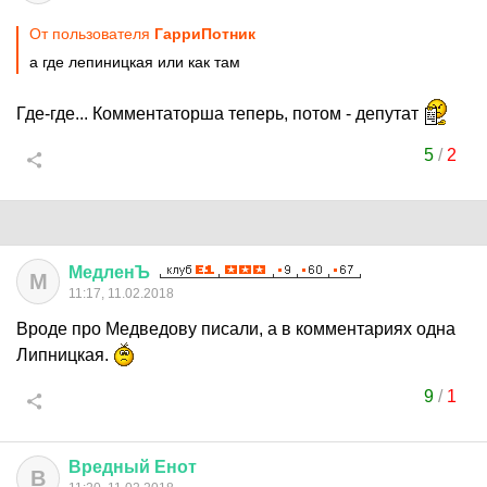
От пользователя
ГарриПотник
а где лепиницкая или как там
Где-где... Комментаторша теперь, потом - депутат
5
/
2
МедленЪ
М
11:17, 11.02.2018
Вроде про Медведову писали, а в комментариях одна
Липницкая.
9
/
1
Вредный
Енот
В