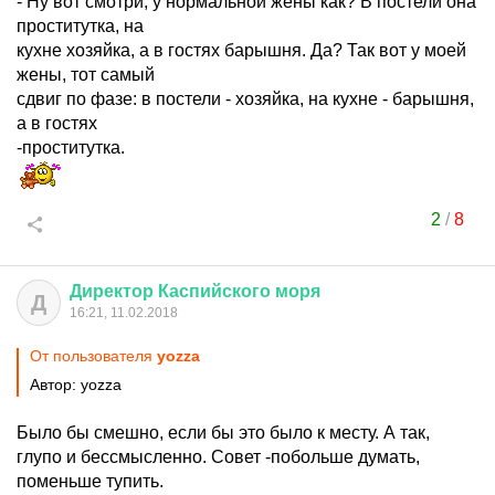
- Ну вот смотри, у нормальной жены как? В постели она
проститутка, на
кухне хозяйка, а в гостях барышня. Да? Так вот у моей
жены, тот самый
сдвиг по фазе: в постели - хозяйка, на кухне - барышня,
а в гостях
-проститутка.
2
/
8
Директор
Каспийского
моря
Д
16:21, 11.02.2018
От пользователя
yozza
Автор: yozza
Было бы смешно, если бы это было к месту. А так,
глупо и бессмысленно. Совет -побольше думать,
поменьше тупить.