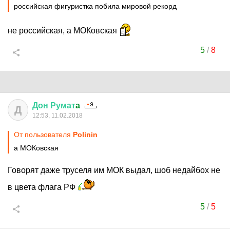
российская фигуристка побила мировой рекорд
не российская, а МОКовская
5
/
8
Дон
Румат
a
Д
12:53, 11.02.2018
От пользователя
Polinin
а МОКовская
Говорят даже труселя им МОК выдал, шоб недайбох не
в цвета флага РФ
5
/
5