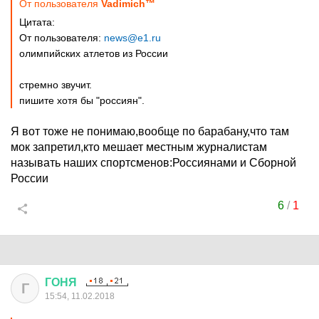
От пользователя
Vadimich™
Цитата:
От пользователя:
news@e1.ru
олимпийских атлетов из России
стремно звучит.
пишите хотя бы "россиян".
Я вот тоже не понимаю,вообще по барабану,что там
мок запретил,кто мешает местным журналистам
называть наших спортсменов:Россиянами и Сборной
России
6
/
1
ГОНЯ
Г
15:54, 11.02.2018