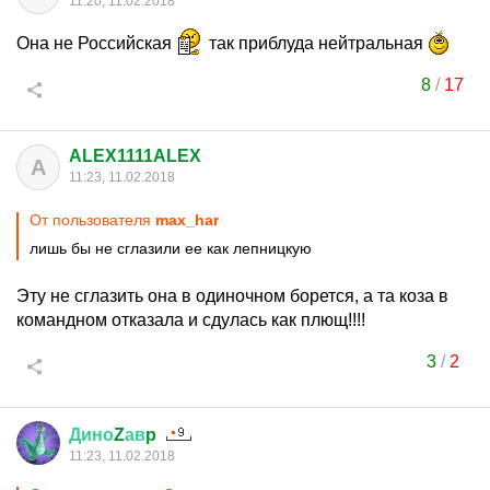
11:20, 11.02.2018
Она не Российская
так приблуда нейтральная
8
/
17
ALEX1111ALEX
A
11:23, 11.02.2018
От пользователя
max_har
лишь бы не сглазили ее как лепницкую
Эту не сглазить она в одиночном борется, а та коза в
командном отказала и сдулась как плющ!!!!
3
/
2
Дино
Z
ав
p
11:23, 11.02.2018