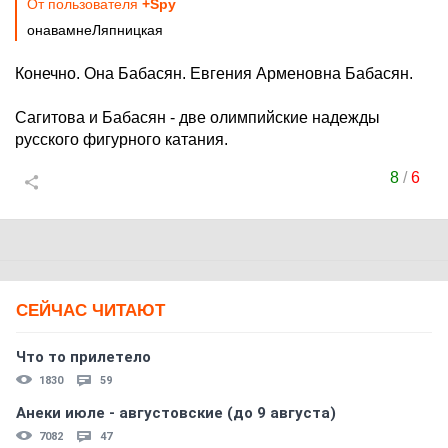
От пользователя
+Spy
онавамнеЛяпницкая
Конечно. Она Бабасян. Евгения Арменовна Бабасян.
Сагитова и Бабасян - две олимпийские надежды
русского фигурного катания.
8
/
6
СЕЙЧАС ЧИТАЮТ
Что то прилетело
1830
59
Анеки июле - августовские (до 9 августа)
7082
47