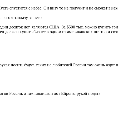
усть спустится с небес. Он визу то не получит и не сможет выех
 чего я заплачу за него
ин десяток лет, являются США. За $500 тыс. можно купить грин
ец должен купить бизнес в одном из американских штатов и созд
а руках носить будут. таких не любителей России там очень ждут 
агов России, а там глядишь и до гЕйропы рукой подать