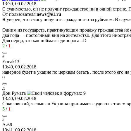
13:39, 09.02.2018
С судимостью, он не получит гражданство ни в одной стране. П
От пользователя
news@e1.ru
Я уверен, что смогу получить гражданство за рубежом. В случае
Одним из государств, практикующим продажу гражданства не од
два года — постоянный вид на жительство. Для этого иностран
Для перца, это как поймать единорога
:-D
2
/
1
e
Ermak13
13:40, 09.02.2018
наверное будет в укаине по церквям бегать . после этого его н
0
д
Дон
Румат
a
13:40, 09.02.2018
Соколовский, я слышал Украина принимает с удовольствием вр
5
/
1
a
A-66
13:41, 09.02.2018