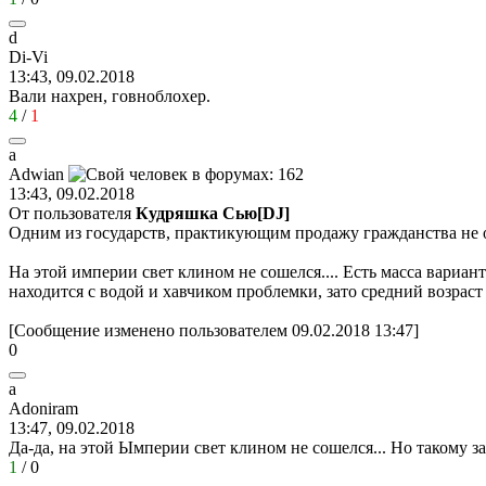
d
Di-Vi
13:43, 09.02.2018
Вали нахрен, говноблохер.
4
/
1
a
Adwian
13:43, 09.02.2018
От пользователя
Кудряшка Сью[DJ]
Одним из государств, практикующим продажу гражданства не 
На этой империи свет клином не сошелся.... Есть масса вариа
находится с водой и хавчиком проблемки, зато средний возраст 
[Сообщение изменено пользователем 09.02.2018 13:47]
0
a
Adoniram
13:47, 09.02.2018
Да-да, на этой Ымперии свет клином не сошелся... Но такому 
1
/
0