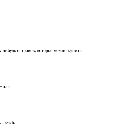
х-нибудь островов, которое можно купить
жилья.
и.
:beach: