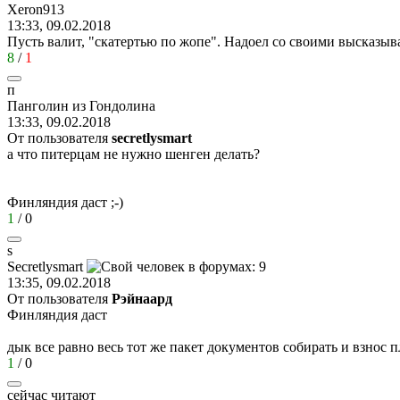
Xeron913
13:33, 09.02.2018
Пусть валит, "скатертью по жопе". Надоел со своими высказыв
8
/
1
п
Панголин
из
Гондолина
13:33, 09.02.2018
От пользователя
secretlysmart
а что питерцам не нужно шенген делать?
Финляндия даст
;-)
1
/
0
s
Secretlysmart
13:35, 09.02.2018
От пользователя
Рэйнаард
Финляндия даст
дык все равно весь тот же пакет документов собирать и взнос 
1
/
0
сейчас читают