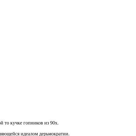
й то кучке гопников из 90х.
вляющейся идеалом дерьмократии.