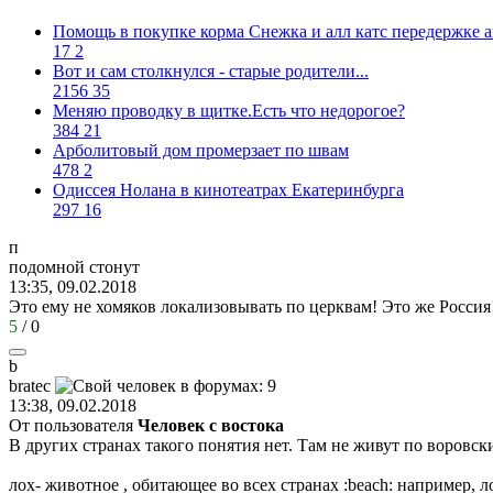
Помощь в покупке корма Снежка и алл катс передержке а
17
2
Вот и сам столкнулся - старые родители...
2156
35
Меняю проводку в щитке.Есть что недорогое?
384
21
Арболитовый дом промерзает по швам
478
2
Одиссея Нолана в кинотеатрах Екатеринбурга
297
16
п
подомной
стонут
13:35, 09.02.2018
Это ему не хомяков локализовывать по церквам! Это же Россия
5
/
0
b
bratec
13:38, 09.02.2018
От пользователя
Человек с востока
В других странах такого понятия нет. Там не живут по воровск
лох- животное , обитающее во всех странах
:beach:
например, ло