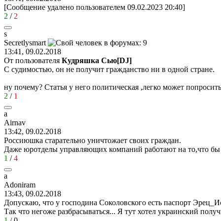
[Сообщение удалено пользователем 09.02.2023 20:40]
2
/
2
s
Secretlysmart
13:41, 09.02.2018
От пользователя
Кудряшка Сью[DJ]
С судимостью, он не получит гражданство ни в одной стране.
ну почему? Статья у него политическая ,легко может попросит
2
/
1
a
Airnav
13:42, 09.02.2018
Россиюшка старательно уничтожает своих граждан.
Даже юротделы управляющих компаний работают на то,что бы в
1
/
4
a
Adoniram
13:43, 09.02.2018
Допускаю, что у господина Соколовского есть паспорт Эрец_Исроэ
Так что негоже разбрасываться... Я тут хотел украинский получ
1
/
0