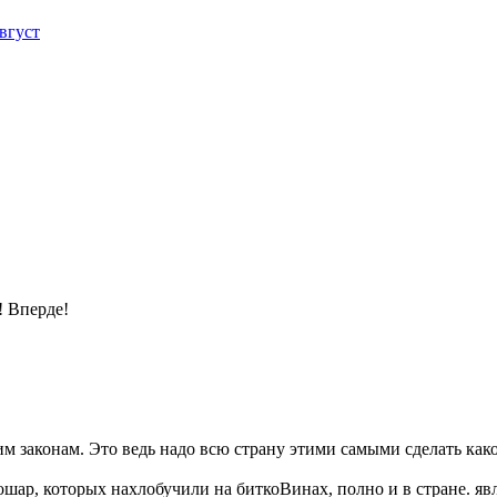
вгуст
! Вперде!
им законам. Это ведь надо всю страну этими самыми сделать како
шар, которых нахлобучили на биткоВинах, полно и в стране. я