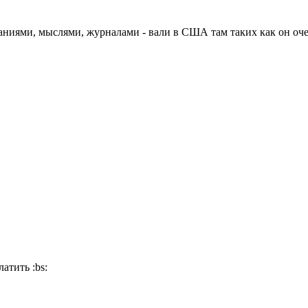
аниями, мыслями, журналами - вали в США там таких как он оче
платить
:bs: