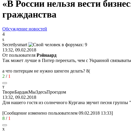
«В России нельзя вести бизне
гражданства
Обсуждение новостей
4
s
Secretlysmart
13:32, 09.02.2018
От пользователя
Рэйнаард
Так может лучше в Питер переехать, чем с Украиной связывать
а что питерцам не нужно шенген делать?
8(
2
/
1
т
ТвориБардакМыЗдесьПроездом
13:32, 09.02.2018
Для нашего гостя из солнечного Кургана звучит песня группы 
[Сообщение изменено пользователем 09.02.2018 13:33]
8
/
1
x