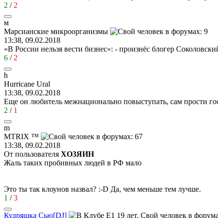
2
/
2
м
Марсианские
микроорганизмы
13:38, 09.02.2018
«В России нельзя вести бизнес»: - произнёс блогер Соколовск
6
/
2
h
Hurricane Ural
13:38, 09.02.2018
Еще он любитель межнационально повыступать, сам прости гос
2
/
1
m
M
Т
RIX ™
13:38, 09.02.2018
От пользователя
XО3ЯИH
Жаль таких пробивных людей в РФ мало
Это ты так клоунов назвал?
:-D
Да, чем меньше тем лучше.
1
/
3
Кудряшка
Сью
[DJ]