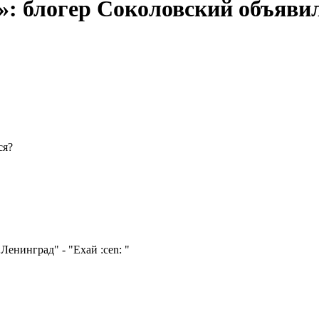
с»: блогер Соколовский объявил
ся?
"Ленинград" - "Ехай
:cen:
"