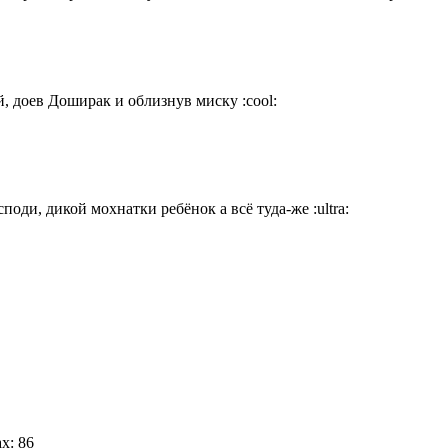
ий, доев Доширак и облизнув миску
:cool:
поди, дикой мохнатки ребёнок а всё туда-же
:ultra: