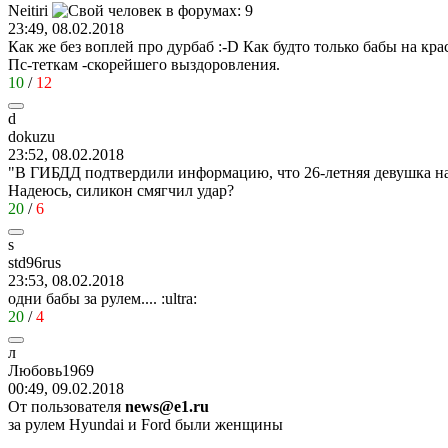
Neitiri
23:49, 08.02.2018
Как же без воплей про дурбаб
:-D
Как будто только бабы на кра
Пс-теткам -скорейшего выздоровления.
10
/
12
d
dokuzu
23:52, 08.02.2018
"В ГИБДД подтвердили информацию, что 26-летняя девушка на F
Надеюсь, силикон смягчил удар?
20
/
6
s
std96rus
23:53, 08.02.2018
одни бабы за рулем....
:ultra:
20
/
4
л
Любовь
1969
00:49, 09.02.2018
От пользователя
news@e1.ru
за рулем Hyundai и Ford были женщины