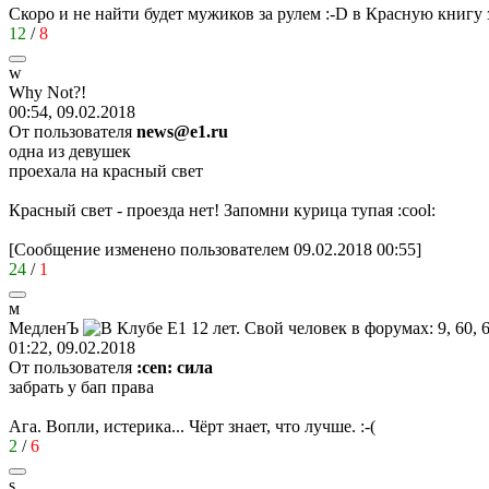
Скоро и не найти будет мужиков за рулем
:-D
в Красную книгу 
12
/
8
w
Why Not?!
00:54, 09.02.2018
От пользователя
news@e1.ru
одна из девушек
проехала на красный свет
Красный свет - проезда нет! Запомни курица тупая
:cool:
[Сообщение изменено пользователем 09.02.2018 00:55]
24
/
1
м
МедленЪ
01:22, 09.02.2018
От пользователя
:cen: сила
забрать у бап права
Ага. Вопли, истерика... Чёрт знает, что лучше.
:-(
2
/
6
s