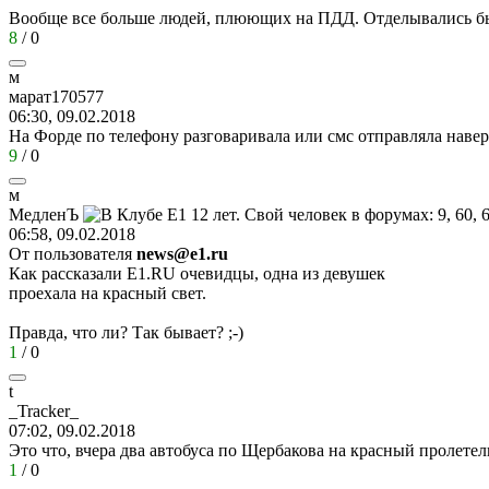
Вообще все больше людей, плюющих на ПДД. Отделывались б
8
/
0
м
марат
170577
06:30, 09.02.2018
На Форде по телефону разговаривала или смс отправляла наве
9
/
0
м
МедленЪ
06:58, 09.02.2018
От пользователя
news@e1.ru
Как рассказали E1.RU очевидцы, одна из девушек
проехала на красный свет.
Правда, что ли? Так бывает?
;-)
1
/
0
t
_Tracker_
07:02, 09.02.2018
Это что, вчера два автобуса по Щербакова на красный пролетел
1
/
0