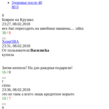
Здоровье после 40
80
0
б
Боярин
на
Крузаке
.
23:27, 08.02.2018
вех бап пересодить на швейные машины....
:ultra:
38
/
8
XeppOBA
23:31, 08.02.2018
От пользователя
Василисkа
купила
Зачэм кюпила? На дэн ражднья подарили!
16
/
0
c
cirrus
23:36, 08.02.2018
это не танк а всего лишь кредитное корыто
10
/
7
n