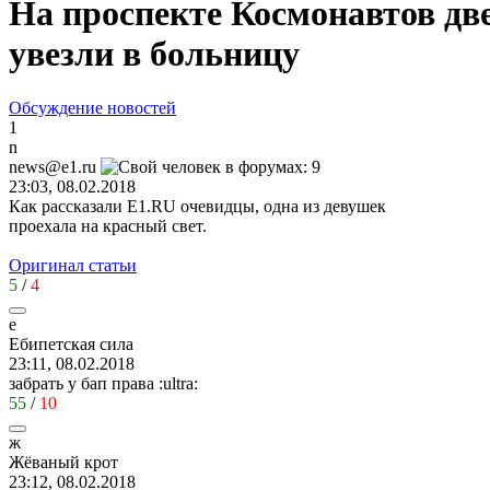
На проспекте Космонавтов дв
увезли в больницу
Обсуждение новостей
1
n
news@e1.ru
23:03, 08.02.2018
Как рассказали E1.RU очевидцы, одна из девушек
проехала на красный свет.
Оригинал статьи
5
/
4
е
Ебипетская
сила
23:11, 08.02.2018
забрать у бап права
:ultra:
55
/
10
ж
Жёваный
крот
23:12, 08.02.2018