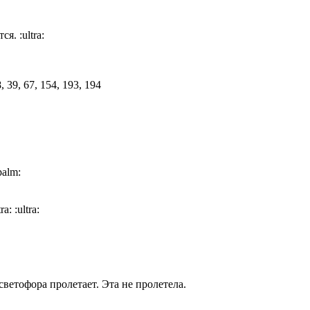
ется.
:ultra:
palm:
tra:
:ultra:
ветофора пролетает. Эта не пролетела.