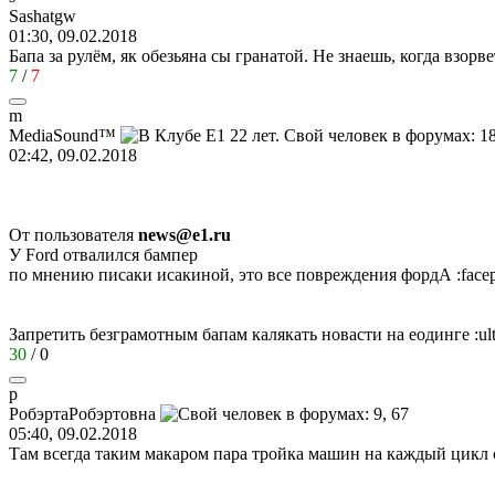
Sashatgw
01:30, 09.02.2018
Бапа за рулём, як обезьяна сы гранатой. Не знаешь, когда взорв
7
/
7
m
MediaSound™
02:42, 09.02.2018
От пользователя
news@e1.ru
У Ford отвалился бампер
по мнению писаки исакиной, это все повреждения фордА
:face
Запретить безграмотным бапам калякать новасти на еодинге
:ul
30
/
0
p
Po
бэрта
Po
бэртовна
05:40, 09.02.2018
Там всегда таким макаром пара тройка машин на каждый цикл с