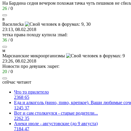
На Бардина седня вечером похожая тачка чуть пешиков не сбила
26
/
0
в
Василис
k
а
23:13, 08.02.2018
тетка права походу купила
:mad:
36
/
0
м
Марсианские
микроорганизмы
23:26, 08.02.2018
Новости про девушек
:super:
20
/
0
сейчас читают
Что то прилетело
2368
65
Еда и алкоголь (вино, пиво, крепкое). Ваши любимые соч
1245
37
Вот и сам столкнулся - старые родители...
2262
35
Анеки июле - августовские (до 9 августа)
7184
47