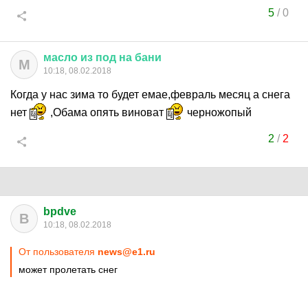
5
/
0
масло
из
под
на
бани
М
10:18, 08.02.2018
Когда у нас зима то будет емае,февраль месяц а снега
нет
,Обама опять виноват
черножопый
2
/
2
bpdve
B
10:18, 08.02.2018
От пользователя
news@e1.ru
может пролетать снег