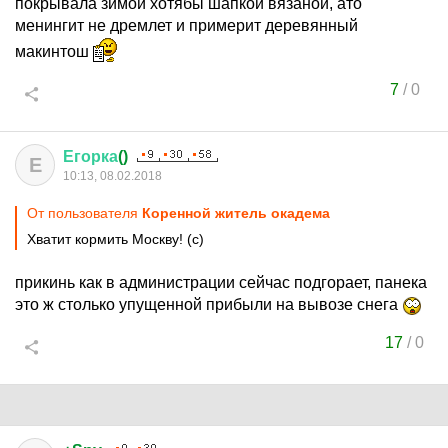
покрывала зимой хотябы шапкой вязаной, ато
менингит не дремлет и примерит деревянный
макинтош
7
/
0
Егорка
()
Е
10:13, 08.02.2018
От пользователя
Коренной житель окадема
Хватит кормить Москву! (с)
прикинь как в администрации сейчас подгорает, панека
это ж столько упущенной прибыли на вывозе снега
17
/
0