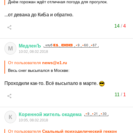
Днём горожан ждёт отличная погода для прогулок.
...от девана до КиБа и обратно.
14
/
4
МедленЪ
М
10:02, 08.02.2018
От пользователя
news@e1.ru
Весь снег высыпался в Москве:
Проходили как-то. Всё высыпало в марте.
11
/
1
Коренной
житель
окадема
К
10:05, 08.02.2018
От пользователя
Скальный психоделический геккон