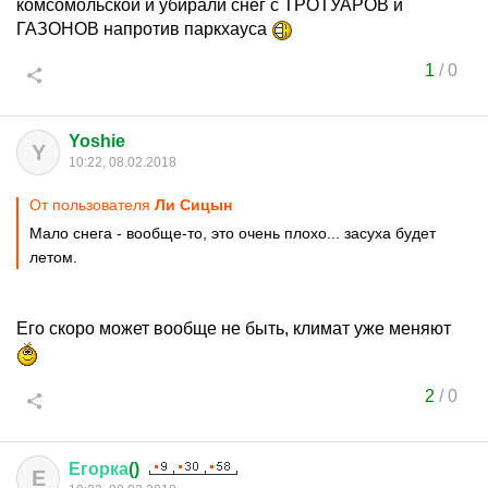
комсомольской и убирали снег с ТРОТУАРОВ и
ГАЗОНОВ напротив паркхауса
1
/
0
Yoshie
Y
10:22, 08.02.2018
От пользователя
Ли Сицын
Мало снега - вообще-то, это очень плохо... засуха будет
летом.
Его скоро может вообще не быть, климат уже меняют
2
/
0
Егорка
()
Е