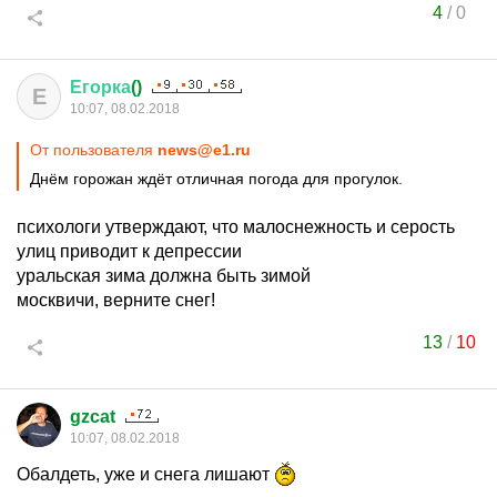
4
/
0
Егорка
()
Е
10:07, 08.02.2018
От пользователя
news@e1.ru
Днём горожан ждёт отличная погода для прогулок.
психологи утверждают, что малоснежность и серость
улиц приводит к депрессии
уральская зима должна быть зимой
москвичи, верните снег!
13
/
10
gzcat
10:07, 08.02.2018
Обалдеть, уже и снега лишают