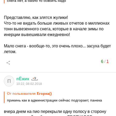
снега нет, а бабло то освоить надо
Представляю, как злятся жулики!
Что-то не видать больше лживых отчетов о миллионах
тонн вывезенного снега, которые в начале зимы по
инерции вывешивали ежедневно!
Мало снега - вообще-то, это очень плохо... засуха будет
летом.
6
/
1
пЁжик
П
10:22, 08.02.2018
От пользователя
Егорка()
прикинь как в администрации сейчас подгорает, панека
вчера днем на пио перекрыли одну полосу в сторону