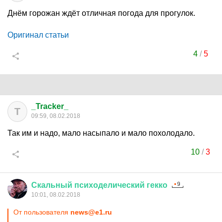
Днём горожан ждёт отличная погода для прогулок.
Оригинал статьи
4
/
5
_Tracker_
T
09:59, 08.02.2018
Так им и надо, мало насыпало и мало похолодало.
10
/
3
Скальный
психоделический
гекко
10:01, 08.02.2018
От пользователя
news@e1.ru