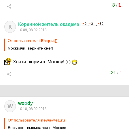
8
/
1
Коренной
житель
окадема
К
10:09, 08.02.2018
От пользователя
Егорка()
москвичи, верните снег!
Хватит кормить Москву! (с)
21
/
1
wo
о
dy
W
10:10, 08.02.2018
От пользователя
news@e1.ru
Весь снег высыпался в Москве