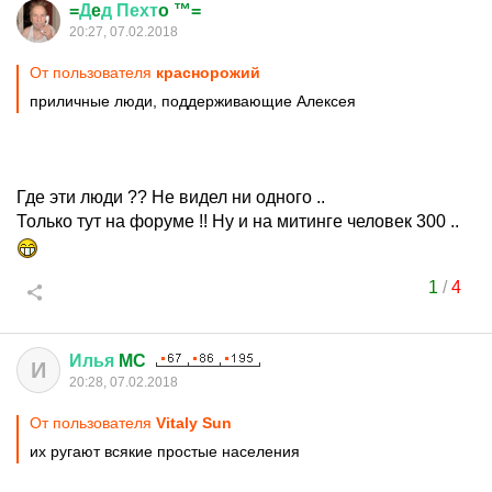
=
Д
e
д
Пехт
o ™=
20:27, 07.02.2018
От пользователя
краснорожий
приличные люди, поддерживающие Алексея
Где эти люди ?? Не видел ни одного ..
Только тут на форуме !! Ну и на митинге человек 300 ..
1
/
4
Илья
MC
И
20:28, 07.02.2018
От пользователя
Vitaly Sun
их ругают всякие простые населения