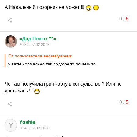
А Навальный позорник не может !!!
0
/
6
=
Д
e
д
Пехт
o ™=
20:36, 07.02.2018
От пользователя
secretlysmart
у ваты нормально так подгорело почему то
Че там получила грин карту в консульстве ? Или не
досталась !!!
0
/
5
Yoshie
Y
20:40, 07.02.2018