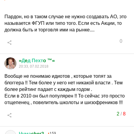
Пардон, но в таком случае не нужно создавать АО, это
называется ФГУП или типо того. Если есть Акции, то
должна быть и торговля ими на рынке....
0
=
Д
e
д
Пехт
o ™=
20:33, 07.02.2018
Вообще не понимаю идиотов , которые топят за
блоггера !! Тем более у него нет никакой власти . Тем
более рейтинг падает с каждым годом .
Если в 2010 он был популярен !! То сейчас это просто
отщепенец , повелитель школоты и шизофреников !!!
2
/
8
Чума
cher2