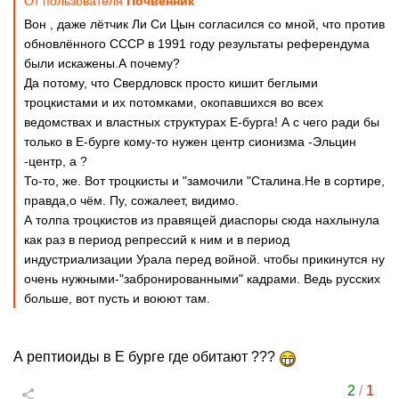
От пользователя
Почвенник
Вон , даже лётчик Ли Си Цын согласился со мной, что против
обновлённого СССР в 1991 году результаты референдума
были искажены.А почему?
Да потому, что Свердловск просто кишит беглыми
троцкистами и их потомками, окопавшихся во всех
ведомствах и властных структурах Е-бурга! А с чего ради бы
только в Е-бурге кому-то нужен центр сионизма -Эльцин
-центр, а ?
То-то, же. Вот троцкисты и "замочили "Сталина.Не в сортире,
правда,о чём. Пу, сожалеет, видимо.
А толпа троцкистов из правящей диаспоры сюда нахлынула
как раз в период репрессий к ним и в период
индустриализации Урала перед войной. чтобы прикинутся ну
очень нужными-"забронированными" кадрами. Ведь русских
больше, вот пусть и воюют там.
А рептиоиды в Е бурге где обитают ???
2
/
1