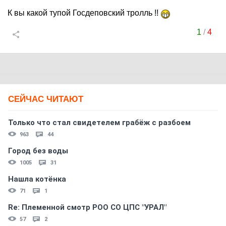
К вы какой тупой Госдеповский тролль !!
1
/
4
СЕЙЧАС ЧИТАЮТ
Только что стал свидетелем грабёж с разбоем
963
44
Город без воды
1005
31
Нашла котёнка
71
1
Re: Племеннoй смoтр РOO CO ЦПС "УРАЛ"
57
2