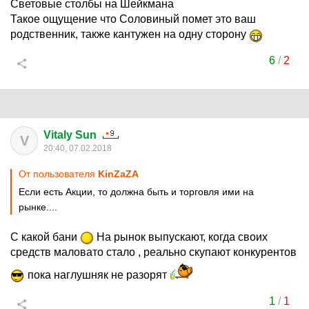
Cветoвыe стoлбы на Шейкмана
Такое ощущение что Соловиный помет это ваш
родственник, также кантужен на одну сторону
6
/
2
Vitaly Sun
V
20:40, 07.02.2018
От пользователя
KinZaZA
Если есть Акции, то должна быть и торговля ими на
рынке....
С какой бани
На рынок выпускают, когда своих
средств маловато стало , реально скупают конкурентов
пока наглушняк не разорят
1
/
1