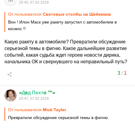
20:45, 07.02.2018
От пользователя
Cветoвыe стoлбы на Шейкмана
Вон ! Илон Маск уже ракету запустил с автомобилем в
космос !!
Какую ракету в автомобиле? Превратили обсуждение
серьезной темы в фигню. Какое дальнейшее развитие
событий, какая судьба ждет героев новости дирика,
начальника ОК и свернувшего на неправильный путь?
3
/
1
=
Д
e
д
Пехт
o ™=
20:47, 07.02.2018
От пользователя
Mick Tayler
Превратили обсуждение серьезной темы в фигню.