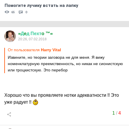
Помогите лучику встать на лапку
65
0
=
Д
e
д
Пехт
o ™=
20:26, 07.02.2018
От пользователя
Harry Vital
Извините, но теории заговора не для меня. Я вижу
номенклатурную преемственность, но никак не сионистскую
или троцкистскую. Это перебор
Хорошо что вы проявляете нотки адекватности !! Это
уже радует !!
1
/
4