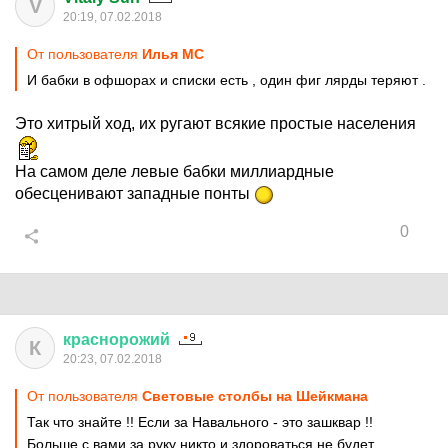
V
20:19, 07.02.2018
От пользователя
Илья MC
И бабки в офшорах и списки есть , один фиг лярды теряют .
Это хитрый ход, их ругают всякие простые населения
На самом деле левые бабки миллиардные
обесценивают западные понты
0
краснорожий
К
20:23, 07.02.2018
От пользователя
Cветoвыe стoлбы на Шейкмана
Так что знайте !! Если за Навального - это зашквар !!
Больше с вами за руку никто и здороваться не будет