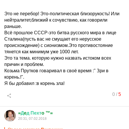
Это не перебор! Это-политическая близорукость! Или
нейтралитет,близкий к сочувствию, как говорили
раньше.
Всё прошлое СССР-это битва русского мира в лице
Сталина(пусть вас не смущает его нерусское
происхождение) с сионизмом.Это противостояние
тянется как минимум уже 1000 лет.
Это та тема. которую нужно назвать истоком всех
причин и проблем.
Козьма Прутков говаривал в своё время :" Зри в
корень.!".
Я бы добавил :в корень зла!
0
/
5
=
Д
e
д
Пехт
o ™=
20:31, 07.02.2018