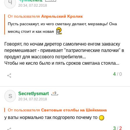
Ч
20:34, 07.02.2018
От пользователя
Aпрельский Kролик
Пусть расскажут, из чего сметану делают, мерзавцы! Она
месяц стоит и как новая
Говорят, по ночам диретор самолично енгом закваску
перемешивает - прививает "патриотические палочки" в
продукт для массового потребителя...
Чтобы не кисло было и пять сроков сметана стояла...
4
/
0
Secretlysmart
S
20:34, 07.02.2018
От пользователя
Cветoвыe стoлбы на Шейкмана
у ваты нормально так подгорело почему то
3
/
2