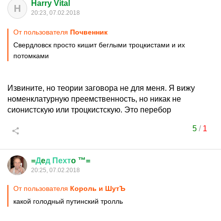
Harry Vital
H
20:23, 07.02.2018
От пользователя
Почвенник
Свердловск просто кишит беглыми троцкистами и их
потомками
Извините, но теории заговора не для меня. Я вижу
номенклатурную преемственность, но никак не
сионистскую или троцкистскую. Это перебор
5
/
1
=
Д
e
д
Пехт
o ™=
20:25, 07.02.2018
От пользователя
Король и ШутЪ
какой голодный путинский тролль