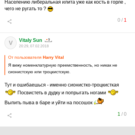
Населению либеральная илита уже как кость в горле ,
чего не ругать то ?
0
/
1
Vitaly Sun
V
20:29, 07.02.2018
От пользователя
Harry Vital
Я вижу номенклатурную преемственность, но никак не
сионистскую или троцкистскую.
Тут и ошибаешься - именно сионистко-троцкисткая
Посвистеть в дудку и попрыгать ногами
Выпить пыва в баре и уйти на посошок
1
/
0