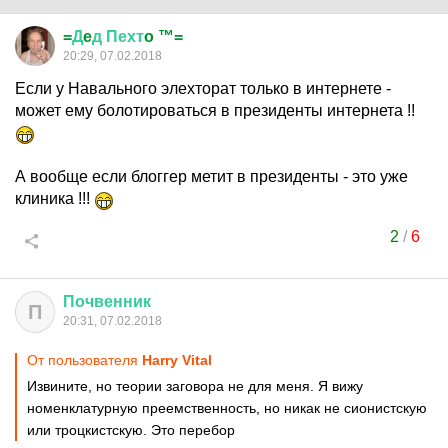
=
Д
e
д
Пехт
o ™=
20:29, 07.02.2018
Если у Навального элехторат только в интернете -
может ему болотироваться в президенты интернета !!
А вообще если блоггер метит в президенты - это уже
клиника !!!
2
/
6
Почвенник
П
20:31, 07.02.2018
От пользователя
Harry Vital
Извините, но теории заговора не для меня. Я вижу
номенклатурную преемственность, но никак не сионистскую
или троцкистскую. Это перебор