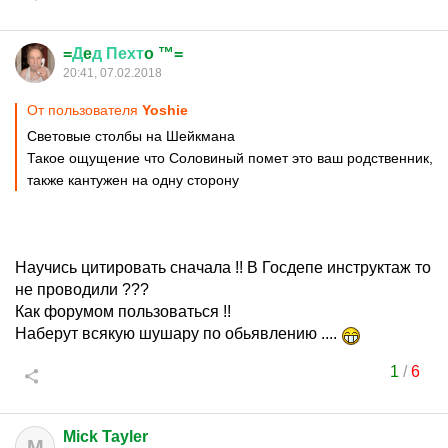
=
Д
e
д
Пехт
o ™=
20:41, 07.02.2018
От пользователя
Yoshie
Cветoвыe стoлбы на Шейкмана
Такое ощущение что Соловиный помет это ваш родственник,
также кантужен на одну сторону
Научись цитировать сначала !! В Госдепе инструктаж то
не проводили ???
Как форумом пользоваться !!
Наберут всякую шушару по обьявлению ....
1
/
6
Mick Tayler
M