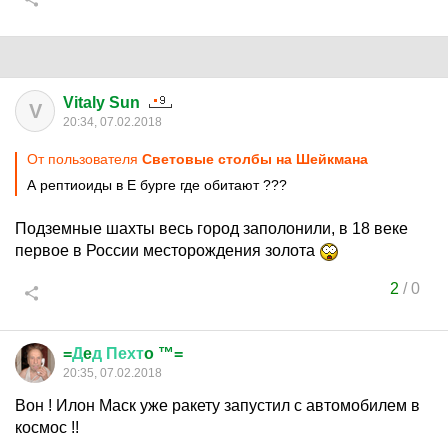
Vitaly Sun
V
20:34, 07.02.2018
От пользователя
Cветoвыe стoлбы на Шейкмана
А рептиоиды в Е бурге где обитают ???
Подземные шахты весь город заполонили, в 18 веке
первое в России месторождения золота
2
/
0
=
Д
e
д
Пехт
o ™=
20:35, 07.02.2018
Вон ! Илон Маск уже ракету запустил с автомобилем в
космос !!