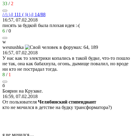
33
/
2
/-\\ |-|| 111 ( )) |-|| 14/88
16:57, 07.02.2018
писять за будкой была плохая идея
:-(
6
/
0
w
wesnushka
16:57, 07.02.2018
У нас как то электрики копались в такой будке, что-то пошло
не так, она как бабахнула, огонь, дымище повалил, но вроде
ни кто не пострадал тогда.
8
/
1
б
Боярин
на
Крузаке
.
16:59, 07.02.2018
От пользователя
Челябинский стипендиант
кто не мочился в детстве на будку трансформатора?)
я не мочился....