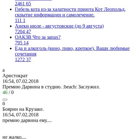
2461
65
Гибель кота из-за халатности приюта Кот Леопольд,
скрытиe информации и самолечение.
111
1
Анеки июле - августовские (до 9 августа)
7204
47
ОАКЗВ Что за запах?
795
14
Еда и алкоголь (вино, пиво, крепкое). Ваши любимые
сочетания
1272
37
а
Арист
o
крат
16:54, 07.02.2018
Премию Дарвина в студию.
:beach:
Заслужил.
46
/
0
б
Боярин
на
Крузаке
.
16:54, 07.02.2018
премию дарвина ему....
не жалко....