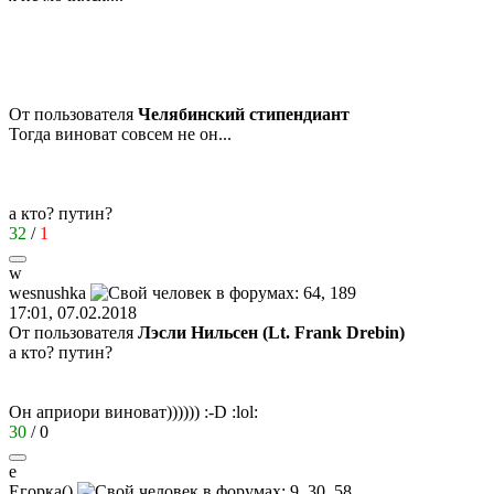
От пользователя
Челябинский стипендиант
Тогда виноват совсем не он...
а кто? путин?
32
/
1
w
wesnushka
17:01, 07.02.2018
От пользователя
Лэсли Нильсен (Lt. Frank Drebin)
а кто? путин?
Он априори виноват))))))
:-D
:lol:
30
/
0
е
Егорка
()