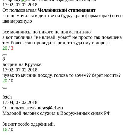
17:02, 07.02.2018
От пользователя
Челябинский стипендиант
кто не мочился в детстве на будку трансформатора?) и его
шандарахнуло
все мочились, но никого не примагнитило
а вот табличка "не влезай. убьет" не просто так повешена
тем более если провода тырил, то туда ему и дорога
20
/
3
б
Боярин
на
Крузаке
.
17:02, 07.02.2018
чувак то мчсник походу, голова то зочем?? берет носить?
20
/
0
f
fetch
17:04, 07.02.2018
От пользователя
news@e1.ru
Молодой человек служил в Вооружённых силах РФ
Значит особо одарённый.
16
/
0