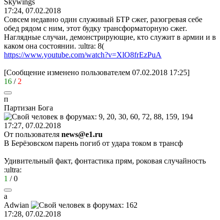
Skywings
17:24, 07.02.2018
Совсем недавно один служивый БТР сжег, разогревая себе
обед рядом с ним, этот будку трансформаторную сжег.
Наглядные случаи, демонстрирующие, кто служит в армии и в
каком она состоянии.
:ultra:
8(
https://www.youtube.com/watch?v=XlO8frEzPuA
[Сообщение изменено пользователем 07.02.2018 17:25]
16
/
2
п
Партизан
Бога
17:27, 07.02.2018
От пользователя
news@e1.ru
В Берёзовском парень погиб от удара током в трансф
Удивительный факт, фонтастика прям, роковая случайность
:ultra:
1
/
0
a
Adwian
17:28, 07.02.2018