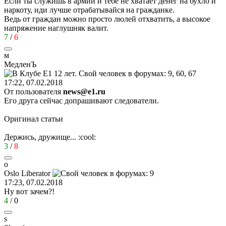
Если ты служишь в армии и тебе не хватает денег на бухло и
наркоту, иди лучше отрабатывайся на гражданке.
Ведь от граждан можно просто люлей отхватить, а высокое
напряжение наглушняк валит.
7
/
6
м
МедленЪ
17:22, 07.02.2018
От пользователя
news@e1.ru
Его друга сейчас допрашивают следователи.
Оригинал статьи
Держись, дружище...
:cool:
3
/
8
o
Oslo Liberator
17:23, 07.02.2018
Ну вот зачем?!
4
/
0
s