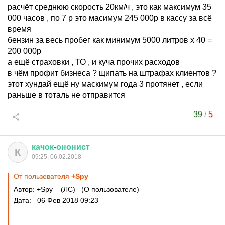
расчёт среднюю скорость 20км/ч , это как максимум 35
000 часов , по 7 р это масимум 245 000р в кассу за всё
время
бензин за весь пробег как минимум 5000 литров х 40 =
200 000р
а ещё страховки , ТО , и куча прочих расходов
в чём профит бизнеса ? щипать на штрафах клиентов ?
этот хундай ещё ну маскимум года 3 протянет , если
раньше в тоталь не отправится
39
/
5
качок
-
ононист
К
09:25, 06.02.2018
От пользователя
+Spy
Автор: +Spy (ЛС) (О пользователе)
Дата: 06 Фев 2018 09:23