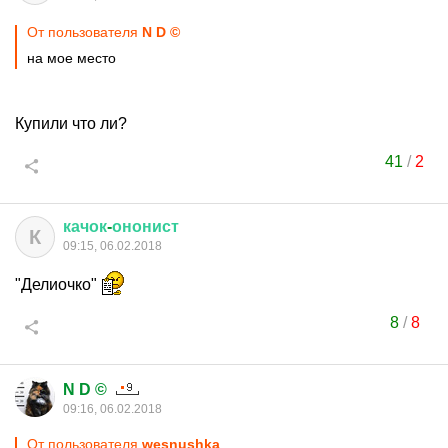
От пользователя
N D ©
на мое место
Купили что ли?
41
/
2
качок
-
ононист
К
09:15, 06.02.2018
"Делиочко"
8
/
8
N D ©
09:16, 06.02.2018
От пользователя
wesnushka