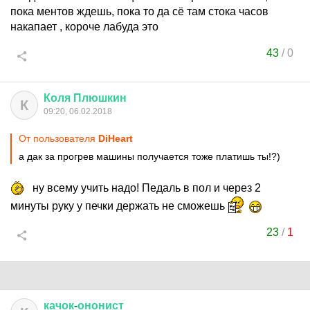
пока ментов ждешь, пока то да сё там стока часов
накапает , короче лабуда это
43
/
0
Коля
Плюшкин
К
09:20, 06.02.2018
От пользователя
DiHeart
а дак за прогрев машины получается тоже платишь ты!?)
ну всему учить надо! Педаль в пол и через 2
минуты руку у печки держать не сможешь
23
/
1
качок
-
ононист