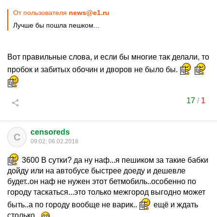
От пользователя
news@e1.ru
Лучше бы пошла пешком...
Вот правильные слова, и если бы многие так делали, то
пробок и забитых обочин и дворов не было бы.
17
/
1
censoreds
C
09:02, 06.02.2018
3600 В сутки? да ну наф...я пешиком за такие бабки
дойду или на автобусе быстрее доеду и дешевле
будет..он наф не нужен этот бетмобиль..особенно по
городу таскаться...это только межгород выгодно может
быть..а по городу вообще не варик..
ещё и ждать
столько..