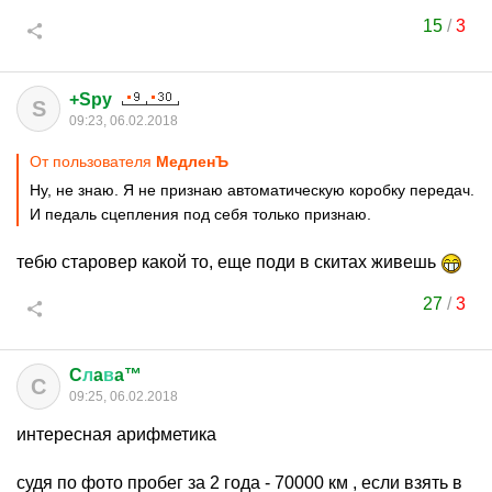
15
/
3
+Spy
S
09:23, 06.02.2018
От пользователя
МедленЪ
Ну, не знаю. Я не признаю автоматическую коробку передач.
И педаль сцепления под себя только признаю.
тебю старовер какой то, еще поди в скитах живешь
27
/
3
C
л
a
в
a™
C
09:25, 06.02.2018
интересная арифметика
судя по фото пробег за 2 года - 70000 км , если взять в