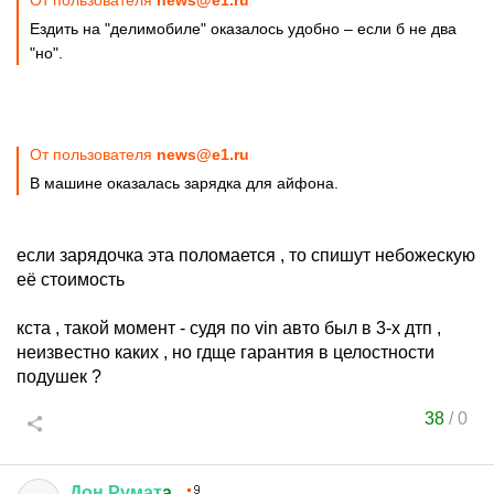
От пользователя
news@e1.ru
Ездить на "делимобиле" оказалось удобно – если б не два
"но".
От пользователя
news@e1.ru
В машине оказалась зарядка для айфона.
если зарядочка эта поломается , то спишут небожескую
её стоимость
кста , такой момент - судя по vin авто был в 3-х дтп ,
неизвестно каких , но гдще гарантия в целостности
подушек ?
38
/
0
Дон
Румат
a