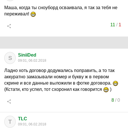
Маша, когда ты сноуборд осваивала, я так за тебя не
переживал!
11
/
1
SiniiDed
S
09:01, 06.02.2018
Ладно хоть договор додумались поправить, а то так
аккуратно замазывали номер и букву ж в первом
скрине и все данные выложили в фотке договора.
(Кстати, кто успел, тот схоронил как говорится
)
8
/
0
TLC
T
09:01, 06.02.2018