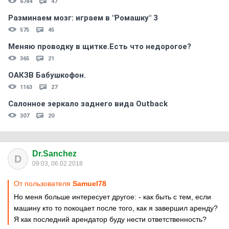
6784
47
Разминаем мозг: играем в "Ромашку" 3
575
45
Меняю проводку в щитке.Есть что недорогое?
365
21
ОАКЗВ Бабушкофон.
1163
27
Салонное зеркало заднего вида Outback
307
20
Dr.Sanchez
D
09:03, 06.02.2018
От пользователя
Samuel78
Но меня больше интересует другое: - как быть с тем, если
машину кто то покоцает после того, как я завершил аренду?
Я как последний арендатор буду нести ответственность?