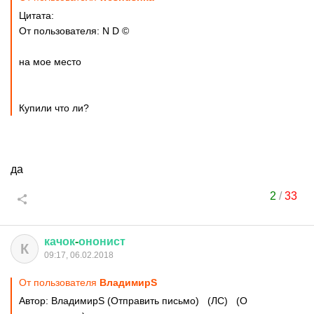
Цитата:
От пользователя: N D ©
на мое место
Купили что ли?
да
2
/
33
качок
-
ононист
К
09:17, 06.02.2018
От пользователя
ВладимирS
Автор: ВладимирS (Отправить письмо) (ЛС) (О