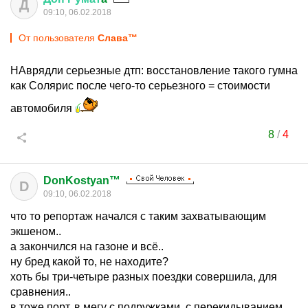
Д
09:10, 06.02.2018
От пользователя
Cлaвa™
НАврядли серьезные дтп: восстановление такого гумна
как Солярис после чего-то серьезного = стоимости
автомобиля
8
/
4
DonKostyan™
D
09:10, 06.02.2018
что то репортаж начался с таким захватывающим
экшеном..
а закончился на газоне и всё..
ну бред какой то, не находите?
хоть бы три-четыре разных поездки совершила, для
сравнения..
в тоже порт, в мегу с подружками, с перекидыванием