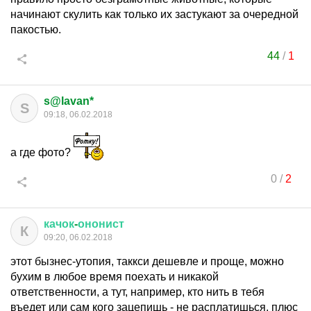
начинают скулить как только их застукают за очередной
пакостью.
44
/
1
s@lavan*
S
09:18, 06.02.2018
а где фото?
0
/
2
качок
-
ононист
К
09:20, 06.02.2018
этот бызнес-утопия, таккси дешевле и проще, можно
бухим в любое время поехать и никакой
ответственности, а тут, например, кто нить в тебя
въедет или сам кого зацепишь - не расплатишься, плюс