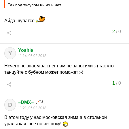
Так под тулупом ни чо и нет
Айда шупатсо
2
/
0
Yoshie
Y
11:14, 05.02.2018
Нечего не знаем за снег нам не заносили :-) так что
танцуйте с бубном может поможет ;-)
1
/
0
=DMX=
D
11:21, 05.02.2018
В этом году у нас московская зима а в стольной
уральская, все по чесноку!