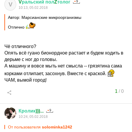
V
ральский
пол
Z
толог
V
10:13, 05.02.2018
Автор: Марсианские микроорганизмы
Отлично
Чё отличного?
Опять всё гуано бионордное растает и будем ходить в
дерьме с ног до головы.
А машину и вовсе мыть нет смысла -- грязятина сама
корками отлипает, засохнув. Вместе с краской.
ЧАМ, вымой город!
1
/
0
Кролик
)))...
10:24, 05.02.2018
От пользователя
solominka1242