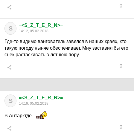
0
=<S_Z_T_E_R_N>=
S
14:12, 05.02.2018
Где-то видимо вангователь завелся в наших краях, кто
такую погоду нынче обеспечивает. Мну заставил бы его
снек растаскивать в летнюю пору.
0
=<S_Z_T_E_R_N>=
S
14:19, 05.02.2018
В Антарктде
0