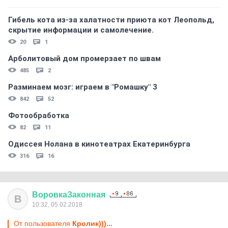
Гибель кота из-за халатности приюта кот Леопольд,
скрытиe информации и самолечение.
20
1
Арболитовый дом промерзает по швам
485
2
Разминаем мозг: играем в "Ромашку" 3
842
52
Фотообработка
82
11
Одиссея Нолана в кинотеатрах Екатеринбурга
316
16
ВоровкаЗаконная
В
10:32, 05.02.2018
От пользователя
Кролик)))...