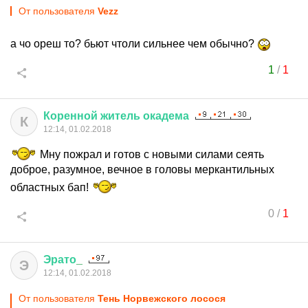
От пользователя
Vezz
а чо ореш то? бьют чтоли сильнее чем обычно?
1
/
1
Коренной
житель
окадема
К
12:14, 01.02.2018
Мну пожрал и готов с новыми силами сеять
доброе, разумное, вечное в головы меркантильных
областных бап!
0
/
1
Эрато
_
Э
12:14, 01.02.2018
От пользователя
Тень Норвежского лосося