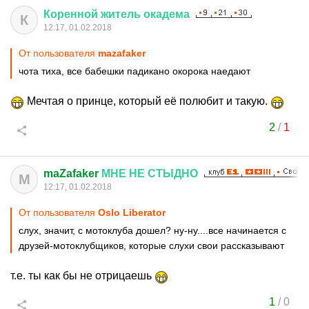
Коренной
житель
окадема
К
12:17, 01.02.2018
От пользователя
mazafaker
чота тиха, все бабешки падикано окорока наедают
Мечтая о принце, который её полюбит и такую.
2
/
1
maZafaker
МНЕ
НЕ
СТЫДНО
M
12:17, 01.02.2018
От пользователя
Oslo Liberator
слух, значит, с мотоклуба дошел? ну-ну....все начинается с
друзей-мотоклубщиков, которые слухи свои рассказывают
т.е. ты как бы не отрицаешь
1
/
0