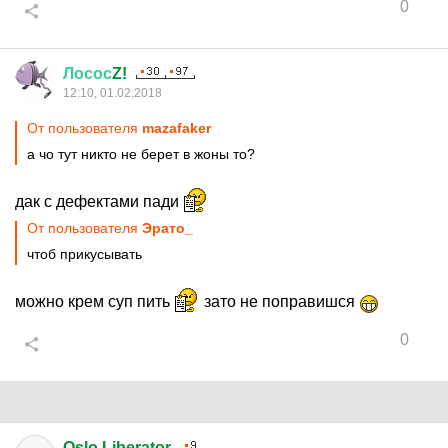
0
Лосос
Z!
12:10, 01.02.2018
От пользователя
mazafaker
а чо тут никто не берет в жоны то?
дак с дефектами пади
От пользователя
Эрато_
чтоб прикусывать
можно крем суп пить
зато не поправишся
0
Oslo Liberator