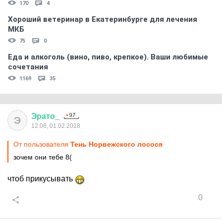
170
4
Хороший ветеринар в Екатеринбурге для лечения
МКБ
75
0
Еда и алкоголь (вино, пиво, крепкое). Ваши любимые
сочетания
1169
35
Эрато
_
Э
12:08, 01.02.2018
От пользователя
Тень Норвежского лосося
зочем они тебе 8(
чтоб прикусывать
0