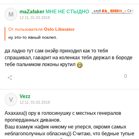
maZafaker
МНЕ
НЕ
СТЫДНО
M
12:11, 01.02.2018
От пользователя
Oslo Liberator
ну это-то явный поклеп.
да ладно тут сам онэйр приходил как то тебя
спрашивал, гаварит на коленках тебя держал в бороде
тебе пальчиком локоны крутил
0
Vezz
V
12:11, 01.02.2018
Ахахаха)) ору в голосинушку с местных генералов
проперданных диванов.
Ваш взамуж нафик никому не уперся, окромя самых
неблагополучных обласниц)) Считаю, что бедные тупые