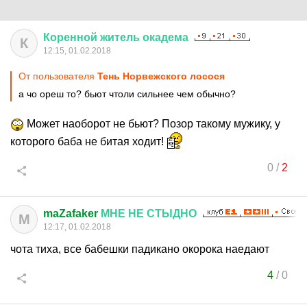
Коренной
житель
окадема
К
12:15, 01.02.2018
От пользователя
Тень Норвежского лосося
а чо ореш то? бьют чтоли сильнее чем обычно?
Может наоборот не бьют? Позор такому мужику, у
которого баба не битая ходит!
0
/
2
maZafaker
МНЕ
НЕ
СТЫДНО
M
12:17, 01.02.2018
чота тиха, все бабешки падикано окорока наедают
4
/
0