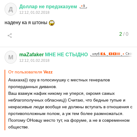
Доллар
не
предзказуем
Д
12:12, 01.02.2018
надену ка я штоны
2
/
0
maZafaker
МНЕ
НЕ
СТЫДНО
M
12:12, 01.02.2018
От пользователя
Vezz
Ахахаха)) ору в голосинушку с местных генералов
проперданных диванов.
Ваш взамуж нафик никому не уперся, окромя самых
неблагополучных обласниц)) Считаю, что бедные тупые и
некрасивые люди вообще не должны вступать в отношения с
противоположным полом, а уж тем более размножаться.
Поэтому ОНовцу место тут, на форуме, а не в современном
обществе.