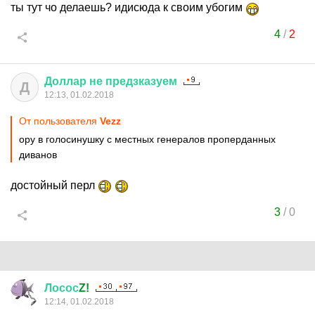
ты тут чо делаешь? идисюда к своим убогим
4
/
2
Доллар
не
предзказуем
Д
12:13, 01.02.2018
От пользователя
Vezz
ору в голосинушку с местных генералов проперданных
диванов
достойный перл
3
/
0
Лосос
Z!
12:14, 01.02.2018