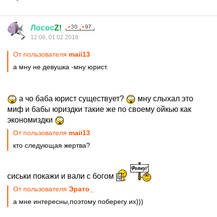
Лосос
Z!
12:06, 01.02.2018
От пользователя
maii13
а мну не девушка -мну юрист.
а чо баба юрист существует?
мну слыхал это
миф и бабы юриздки такие же по своему ойкью как
экономиздки
От пользователя
maii13
кто следующая жертва?
сиськи покажи и вали с богом
От пользователя
Эрато_
а мне интересны,поэтому поберегу их)))