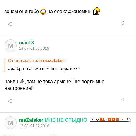
зочем они тебе
на еде съэкономиш
0
maii13
M
12:07, 01.02.2018
От пользователя
mazafaker
ара брат вазьми в жоны пабратски?
наивный, там не тока армяне ! не порти мне
настроение!
0
maZafaker
МНЕ
НЕ
СТЫДНО
M
12:08, 01.02.2018