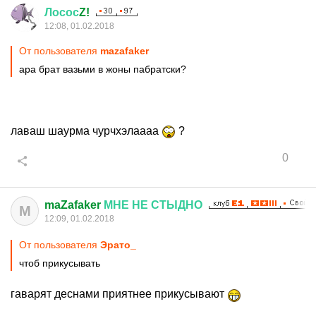
Лосос
Z!
12:08, 01.02.2018
От пользователя
mazafaker
ара брат вазьми в жоны пабратски?
лаваш шаурма чурчхэлаааа
?
0
maZafaker
МНЕ
НЕ
СТЫДНО
M
12:09, 01.02.2018
От пользователя
Эрато_
чтоб прикусывать
гаварят деснами приятнее прикусывают