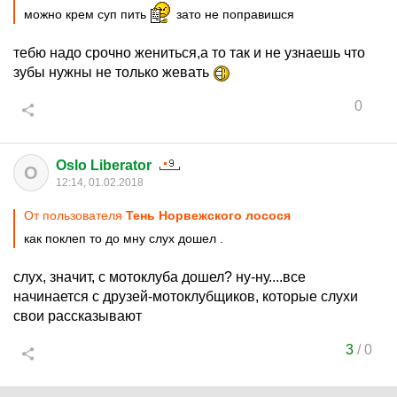
можно крем суп пить
зато не поправишся
тебю надо срочно жениться,а то так и не узнаешь что
зубы нужны не только жевать
0
Oslo Liberator
O
12:14, 01.02.2018
От пользователя
Тень Норвежского лосося
как поклеп то до мну слух дошел .
слух, значит, с мотоклуба дошел? ну-ну....все
начинается с друзей-мотоклубщиков, которые слухи
свои рассказывают
3
/
0