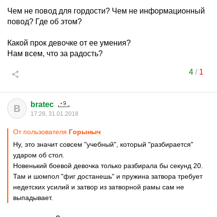
Чем не повод для гордости? Чем не информационный
повод? Где об этом?
Какой прок девочке от ее умения?
Нам всем, что за радость?
4
/
1
bratec
B
17:28, 31.01.2018
От пользователя
Гoрыныч
Ну, это значит совсем "учебный", который "разбирается"
ударом об стол.
Новенький боевой девочка только разбирала бы секунд 20.
Там и шомпол "фиг достанешь" и пружина затвора требует
недетских усилий и затвор из затворной рамы сам не
выпадывает.