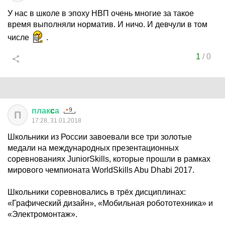
У нас в школе в эпоху НВП очень многие за такое
время выполняли норматив. И ничо. И девчули в том
числе
.
1
/
0
плак
c
а
П
17:28, 31.01.2018
Школьники из России завоевали все три золотые
медали на международных презентационных
соревнованиях JuniorSkills, которые прошли в рамках
мирового чемпионата WorldSkills Abu Dhabi 2017.
Школьники соревновались в трёх дисциплинах:
«Графический дизайн», «Мобильная робототехника» и
«Электромонтаж».