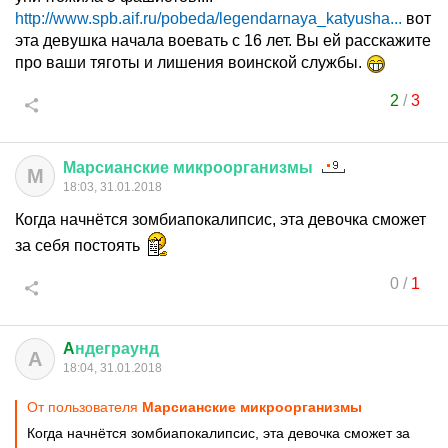
http://www.spb.aif.ru/pobeda/legendarnaya_katyusha...
вот
эта девушка начала воевать с 16 лет. Вы ей расскажите
про ваши тяготы и лишения воинской службы.
2
/
3
Марсианские
микроорганизмы
М
18:03, 31.01.2018
Когда начнётся зомбиапокалипсис, эта девочка сможет
за себя постоять
0
/
1
A
ндеграунд
A
18:04, 31.01.2018
От пользователя
Марсианские микроорганизмы
Когда начнётся зомбиапокалипсис, эта девочка сможет за