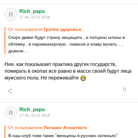
Rich_papa
R
17:44, 31.01.2018
От пользователя
Группа здоровья
Скоро девки будут страну защищить , и патцаны штаны в
обтяжеу , в парикмахерскую , пивасик и клаву мучать... ,
дожили...
Нее, как показывает практика других государств,
помирать в окопах все равно в массе своей будут лица
мужского пола. Не переживайте
0
Rich_papa
R
17:45, 31.01.2018
От пользователя
Пеланес Агенсткого
В наш клуб тоже такие "женщины в русских селеньях"