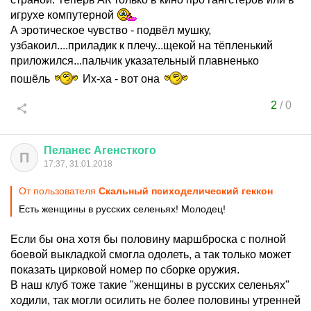
игрухе компутерной
А эротическое чувство - подвёл мушку,
узбакоил....приладик к плечу...щекой на тёпленький
приложился...пальчик указательный плавненько
пошёль
Их-ха - вот она
2
/
0
Пеланес
Агенсткого
П
17:37, 31.01.2018
От пользователя
Скальный психоделический геккон
Есть женщины в русских селеньях! Молодец!
Если бы она хотя бы половину маршброска с полной
боевой выкладкой смогла одолеть, а так только может
показать цирковой номер по сборке оружия.
В наш клуб тоже такие "женщины в русских селеньях"
ходили, так могли осилить не более половины утренней