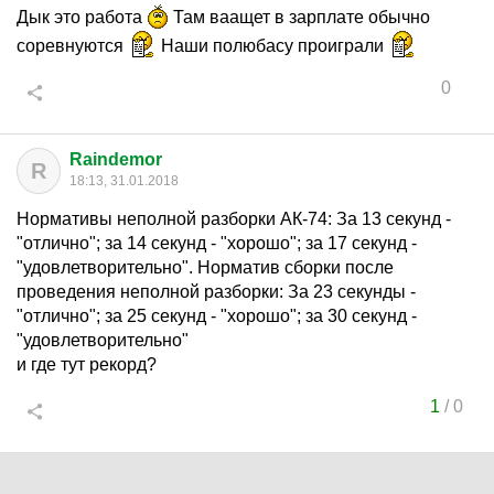
Дык это работа
Там ваащет в зарплате обычно
соревнуются
Наши полюбасу проиграли
0
Raindemor
R
18:13, 31.01.2018
Нормативы неполной разборки АК-74: За 13 секунд -
"отлично"; за 14 секунд - "хорошо"; за 17 секунд -
"удовлетворительно". Норматив сборки после
проведения неполной разборки: За 23 секунды -
"отлично"; за 25 секунд - "хорошо"; за 30 секунд -
"удовлетворительно"
и где тут рекорд?
1
/
0