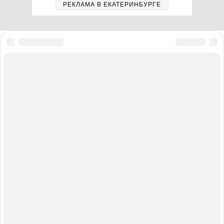
РЕКЛАМА В ЕКАТЕРИНБУРГЕ
Мы в соцсетях
Полная версия сайта
Реклама на E1.RU
Помощь по сайту