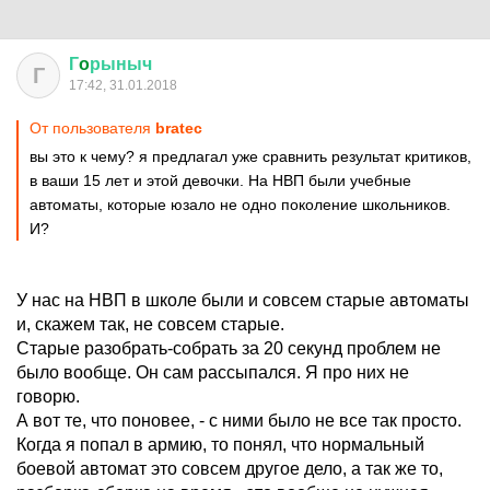
Г
o
рыныч
Г
17:42, 31.01.2018
От пользователя
bratec
вы это к чему? я предлагал уже сравнить результат критиков,
в ваши 15 лет и этой девочки. На НВП были учебные
автоматы, которые юзало не одно поколение школьников.
И?
У нас на НВП в школе были и совсем старые автоматы
и, скажем так, не совсем старые.
Старые разобрать-собрать за 20 секунд проблем не
было вообще. Он сам рассыпался. Я про них не
говорю.
А вот те, что поновее, - с ними было не все так просто.
Когда я попал в армию, то понял, что нормальный
боевой автомат это совсем другое дело, а так же то,