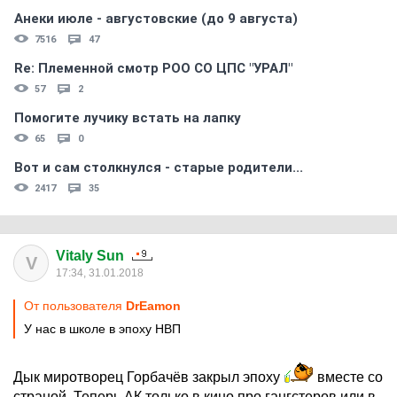
Анеки июле - августовские (до 9 августа)
7516
47
Re: Племеннoй смoтр РOO CO ЦПС "УРАЛ"
57
2
Помогите лучику встать на лапку
65
0
Вот и сам столкнулся - старые родители...
2417
35
Vitaly Sun
V
17:34, 31.01.2018
От пользователя
DrEamon
У нас в школе в эпоху НВП
Дык миротворец Горбачёв закрыл эпоху
вместе со
страной. Теперь АК только в кино про гангстеров или в