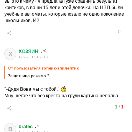
вы это к чему? я предлагал уже сравнить результат
критиков, в ваши 15 лет и этой девочки. На НВП были
учебные автоматы, которые юзало не одно поколение
школьников. И?
0
X
О
3
ЯИ
H
X
17:29, 31.01.2018
От пользователя
гопник-эпилептик
Защитница режима ?
"-Дядя Вова мы с тобой."
Мну щетае что без креста на груди картина неполна.
1
/
1
bratec
B