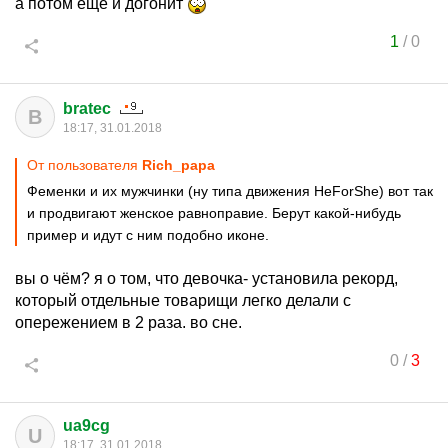
а потом ещё и догонит
1
/
0
bratec
B
18:17, 31.01.2018
От пользователя
Rich_papa
Феменки и их мужчинки (ну типа движения HeForShe) вот так
и продвигают женское равноправие. Берут какой-нибудь
пример и идут с ним подобно иконе.
вы о чём? я о том, что девочка- установила рекорд,
который отдельные товарищи легко делали с
опережением в 2 раза. во сне.
0
/
3
ua9cg
U
18:17, 31.01.2018