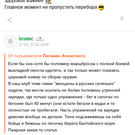
здоровье важнее
Главное момент не пропустить перебора
0
bratec
B
17:53, 31.01.2018
От пользователя
Пеланес Агенсткого
Если бы она хотя бы половину маршброска с полной боевой
выкладкой смогла одолеть, а так только может показать
цирковой номер по сборке оружия.
В наш клуб тоже такие "женщины в русских селеньях"
ходили, так могли осилить не более половины утренней
зарядки, где только одно упражнение - бег в сапогах по
бетонке был 40 минут (они кстати бегали в кедах и то
полностью не пробегали. Часть упражнений на зарядке
девочки вообще не делали. Типа подсаживаешь на себя
бойца и бежишь по песочку берега Балтийского моря.
Пиарная какая то статья.