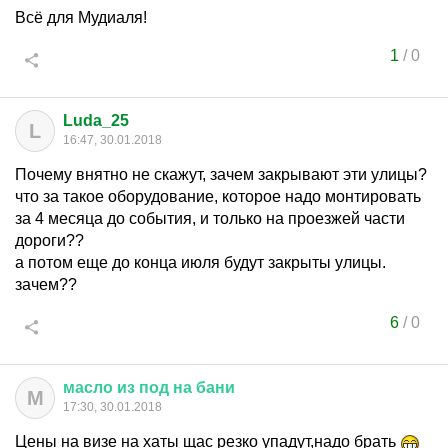
Всё для Мудиаля!
1
/
0
Luda_25
L
16:47, 30.01.2018
Почему внятно не скажут, зачем закрывают эти улицы?
что за такое оборудование, которое надо монтировать
за 4 месяца до события, и только на проезжей части
дороги??
а потом еще до конца июля будут закрыты улицы.
зачем??
6
/
0
масло
из
под
на
бани
М
17:30, 30.01.2018
Цены на визе на хаты щас резко упадут,надо брать