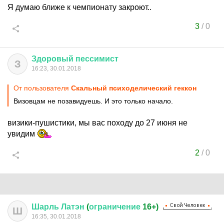
Я думаю ближе к чемпионату закроют..
3
/
0
Здоровый
пессимист
З
16:23, 30.01.2018
От пользователя
Скальный психоделический геккон
Визовцам не позавидуешь. И это только начало.
визики-пушистики, мы вас походу до 27 июня не
увидим
2
/
0
Шарль
Латэн
(
ограничение
16+)
Ш
16:35, 30.01.2018