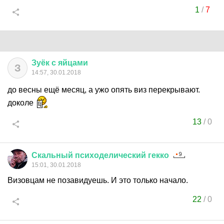
1
/
7
Зуёк
с
яйцами
З
14:57, 30.01.2018
до весны ещё месяц, а ужо опять виз перекрывают.
доколе
13
/
0
Скальный
психоделический
гекко
15:01, 30.01.2018
Визовцам не позавидуешь. И это только начало.
22
/
0