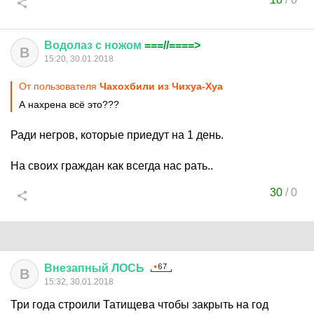
Водолаз
с
ножом
===//====>
В
15:20, 30.01.2018
От пользователя
Чахохбили из Чихуа-Хуа
А нахрена всё это???
Ради негров, которые приедут на 1 день.
На своих граждан как всегда нас рать..
30
/
0
Внезапный
ЛОСЬ
В
15:32, 30.01.2018
Три года строили Татищева чтобы закрыть на год