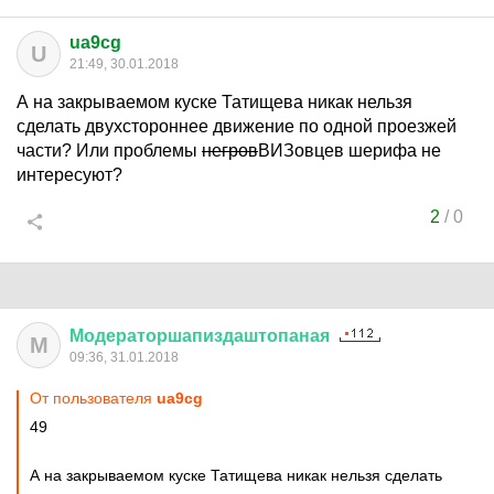
ua9cg
U
21:49, 30.01.2018
А на закрываемом куске Татищева никак нельзя
сделать двухстороннее движение по одной проезжей
части? Или проблемы
негров
ВИЗовцев шерифа не
интересуют?
2
/
0
Модераторшапиздаштопаная
М
09:36, 31.01.2018
От пользователя
ua9cg
49
А на закрываемом куске Татищева никак нельзя сделать