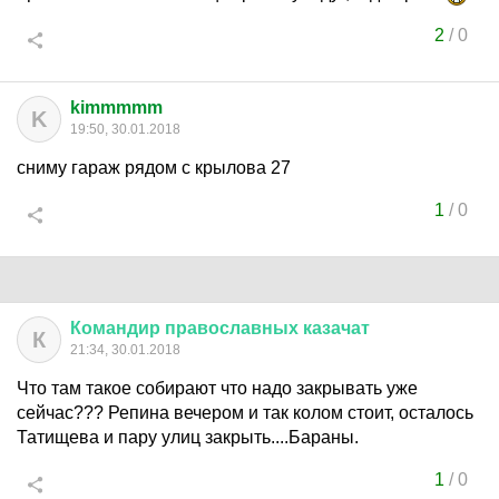
2
/
0
kimmmmm
K
19:50, 30.01.2018
сниму гараж рядом с крылова 27
1
/
0
Командир
православных
казачат
К
21:34, 30.01.2018
Что там такое собирают что надо закрывать уже
сейчас??? Репина вечером и так колом стоит, осталось
Татищева и пару улиц закрыть....Бараны.
1
/
0