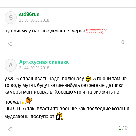
std96rus
S
21:38, 30.01.2018
ну почему у нас все делается через
?
0
Артхаусная
синявка
А
21:44, 30.01.2018
у ФСБ спрашивать надо, полюбасу
Это они там чо
то воду мутят, будут какие-нибудь секретные датчики,
камеры монтировать. Хорошо что я на виз жить не
поехал
Пы.Сы. А так, власти то вообще как последние козлы и
мудозвоны поступают
1
/
0