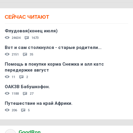
СЕЙЧАС ЧИТАЮТ
Флудовая(конец июля)
24634
1673
Вот и сам столкнулся - старые родители...
2151
35
Помощь в покупке корма Снежка и алл катс
передержке август
11
2
ОАКЗВ Бабушкофон.
1188
27
Путешествие на край Африки.
206
5
GoodRon