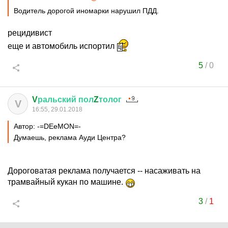
Водитель дорогой иномарки нарушил ПДД.
рецидивист
еще и автомобиль испортил
5
/
0
V
ральский
пол
Z
толог
V
16:55, 29.01.2018
Автор: -=DEеMON=-
Думаешь, реклама Ауди Центра?
Дороговатая реклама получается -- насаживать на
трамвайный кукан по машине.
3
/
1