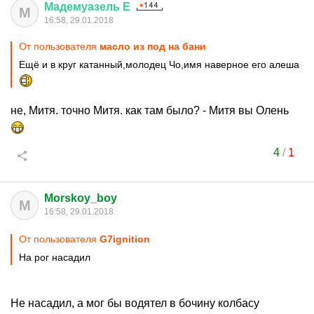
Мадемуазель
Е
М
16:58, 29.01.2018
От пользователя
масло из под на бани
Ещё и в круг катанный,молодец Чо,имя наверное его алеша
не, Митя. точно Митя. как там было? - Митя вы Олень
4
/
1
Morskoy_boy
M
16:58, 29.01.2018
От пользователя
G7ignition
На рог насадил
Не насадил, а мог бы водятел в бочину колбасу