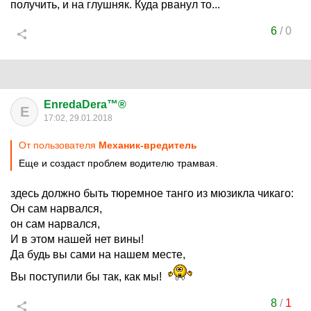
получить, и на глушняк. Куда рванул то...
6
/
0
EnredaDera™®
E
17:02, 29.01.2018
От пользователя
Механик-вредитель
Еще и создаст проблем водителю трамвая.
здесь должно быть тюремное танго из мюзикла чикаго:
Он сам нарвался,
он сам нарвался,
И в этом нашей нет вины!
Да будь вы сами на нашем месте,
Вы поступили бы так, как мы!
8
/
1