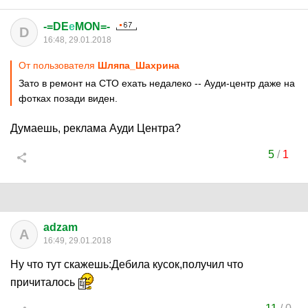
-=DE
е
MON=-
D
16:48, 29.01.2018
От пользователя
Шляпа_Шахрина
Зато в ремонт на СТО ехать недалеко -- Ауди-центр даже на
фотках позади виден.
Думаешь, реклама Ауди Центра?
5
/
1
adzam
A
16:49, 29.01.2018
Ну что тут скажешь:Дебила кусок,получил что
причиталось