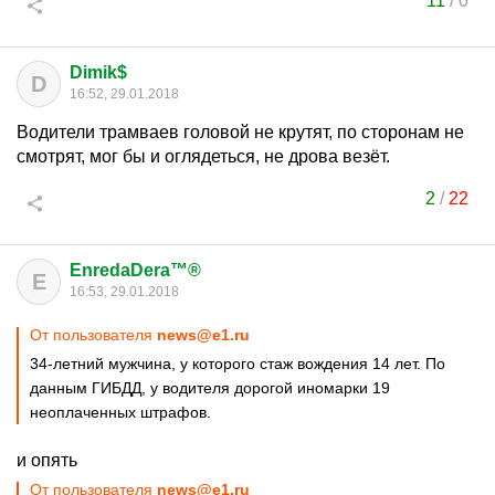
11
/
0
Dimik$
D
16:52, 29.01.2018
Водители трамваев головой не крутят, по сторонам не
смотрят, мог бы и оглядеться, не дрова везёт.
2
/
22
EnredaDera™®
E
16:53, 29.01.2018
От пользователя
news@e1.ru
34-летний мужчина, у которого стаж вождения 14 лет. По
данным ГИБДД, у водителя дорогой иномарки 19
неоплаченных штрафов.
и опять
От пользователя
news@e1.ru