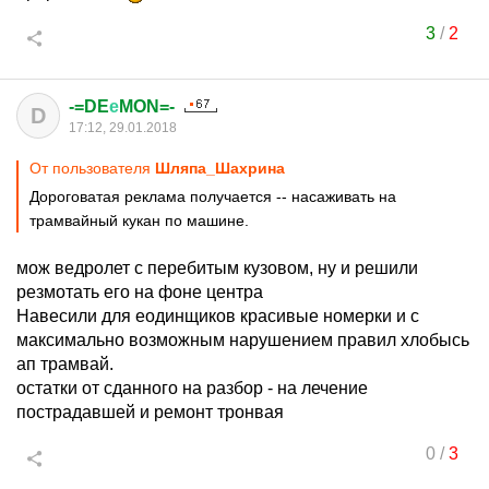
3
/
2
-=DE
е
MON=-
D
17:12, 29.01.2018
От пользователя
Шляпа_Шахрина
Дороговатая реклама получается -- насаживать на
трамвайный кукан по машине.
мож ведролет с перебитым кузовом, ну и решили
резмотать его на фоне центра
Навесили для еодинщиков красивые номерки и с
максимально возможным нарушением правил хлобысь
ап трамвай.
остатки от сданного на разбор - на лечение
пострадавшей и ремонт тронвая
0
/
3