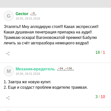
Gector
G
16:55, 29.01.2018
Этапять!! Мну аплодирую стоя!!! Какая экспрессия!!
Какая душевная пенетрация припарка на ауди!!
Трамваю оскара! Вагоновожатой премию! Бабулю
лечить за счёт авторазбора немецкого ведра!!
18
/
1
Механик
-
вредитель
М
16:56, 29.01.2018
1. Завтра же новую купит.
2. Еще и создаст проблем водителю трамвая.
3
/
10