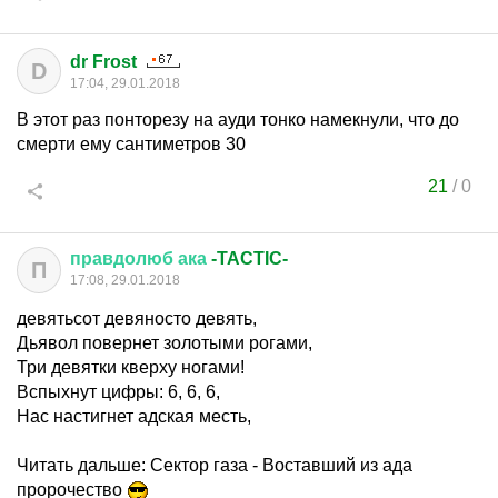
dr Frost
D
17:04, 29.01.2018
В этот раз понторезу на ауди тонко намекнули, что до
смерти ему сантиметров 30
21
/
0
правдолюб
ака
-TACTIC-
П
17:08, 29.01.2018
девятьсот девяносто девять,
Дьявол повернет золотыми рогами,
Три девятки кверху ногами!
Вспыхнут цифры: 6, 6, 6,
Нас настигнет адская месть,
Читать дальше: Сектор газа - Воставший из ада
пророчество