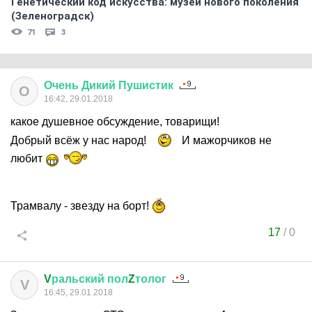
Генетический код искусства: музей нового поколения
(Зеленоградск)
71
3
Очень
Дикий
Пушистик
О
16:42, 29.01.2018
какое душевное обсуждение, товарищи!
Добрый всёж у нас народ!
И мажорчиков не
любит
Трамвалу - звезду на борт!
17
/
0
V
ральский
пол
Z
толог
V
16:45, 29.01.2018