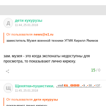
дети
кукурузы
Д
11:44, 25.01.2018
От пользователя
news@e1.ru
заместитель Музея военной техники УГМК Кирилл Якимов
зам. музея - это когда экспонаты недоступны для
просмотра, то показывают лично кирюху.
15
/
0
Щенятки
-
пушистики
.
Щ
11:45, 25.01.2018
От пользователя
дети кукурузы
показывают лично кирюху.