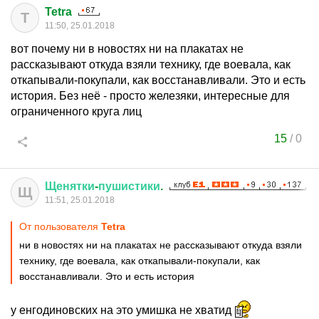
Tetra
T
11:50, 25.01.2018
вот почему ни в новостях ни на плакатах не
рассказывают откуда взяли технику, где воевала, как
откапывали-покупали, как восстанавливали. Это и есть
история. Без неё - просто железяки, интересные для
ограниченного круга лиц
15
/
0
Щенятки
-
пушистики
.
Щ
11:51, 25.01.2018
От пользователя
Tetra
ни в новостях ни на плакатах не рассказывают откуда взяли
технику, где воевала, как откапывали-покупали, как
восстанавливали. Это и есть история
у енгодиновских на это умишка не хватид