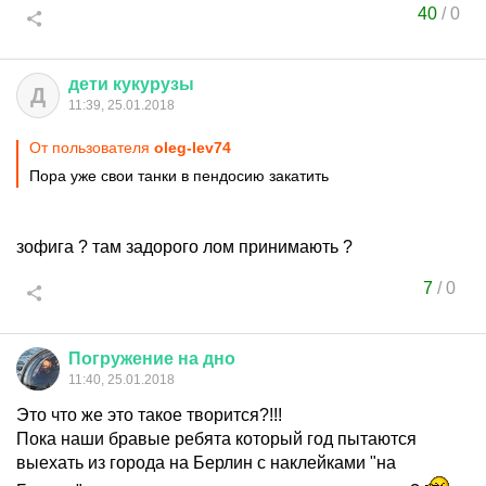
40
/
0
дети
кукурузы
Д
11:39, 25.01.2018
От пользователя
oleg-lev74
Пора уже свои танки в пендосию закатить
зофига ? там задорого лом принимають ?
7
/
0
Погружение
на
дно
11:40, 25.01.2018
Это что же это такое творится?!!!
Пока наши бравые ребята который год пытаются
выехать из города на Берлин с наклейками "на