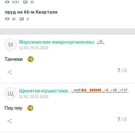
2131
35
пруд на 66-м Квартале
42
0
Марсианские
микроорганизмы
М
11:42, 25.01.2018
Танчеки
7
/
0
Щенятки
-
пушистики
.
Щ
11:42, 25.01.2018
Пиу пиу
7
/
0