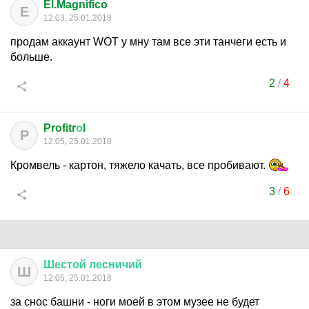
El.Magnifico
E
12:03, 25.01.2018
продам аккаунт WOT у мну там все эти танчеги есть и
больше.
2
/
4
Profitr
о
l
P
12:05, 25.01.2018
Кромвель - картон, тяжело качать, все пробивают.
3
/
6
Шестой
лесничий
Ш
12:05, 25.01.2018
за снос башни - ноги моей в этом музее не будет