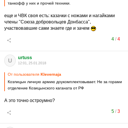
танкофф у них и прочей техники.
еще и ЧВК своя есть: казачки с ножами и нагайками
члены "Союза добровольцев Донбасса",
участвовавшие сами знаете где и зачем
4
/
4
urtuss
U
12:01, 25.01.2018
От пользователя
Klevernaja
Козлицын личную армию доукомплектовывает. Не за горами
отделение Козицынского каганата от РФ
А это точно остроумно?
5
/
3