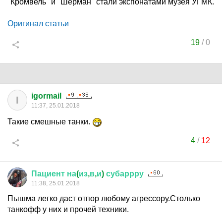
"Кромвель" и "Шерман" стали экспонатами музея УГМК.
Оригинал статьи
19
/
0
igormail
I
11:37, 25.01.2018
Такие смешные танки.
4
/
12
Пациент
на
(
из
,
в
,
и
)
субаррру
11:38, 25.01.2018
Пышма легко даст отпор любому агрессору.Столько
танкофф у них и прочей техники.