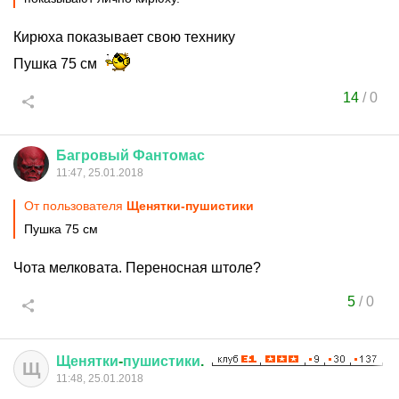
Кирюха показывает свою технику
Пушка 75 см
14
/
0
Багровый
Фантомас
11:47, 25.01.2018
От пользователя
Щенятки-пушистики
Пушка 75 см
Чота мелковата. Переносная штоле?
5
/
0
Щенятки
-
пушистики
.
Щ
11:48, 25.01.2018