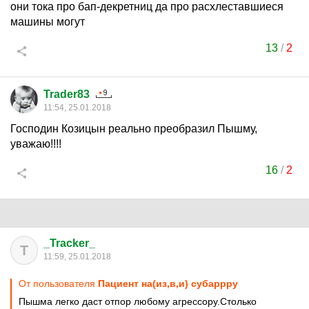
они тока про бап-декретниц да про расхлеставшиеся
машины могут
13
/
2
Trader83
11:54, 25.01.2018
Господин Козицын реально преобразил Пышму,
уважаю!!!!
16
/
2
_Tracker_
T
11:59, 25.01.2018
От пользователя
Пациент на(из,в,и) субаррру
Пышма легко даст отпор любому агрессору.Столько