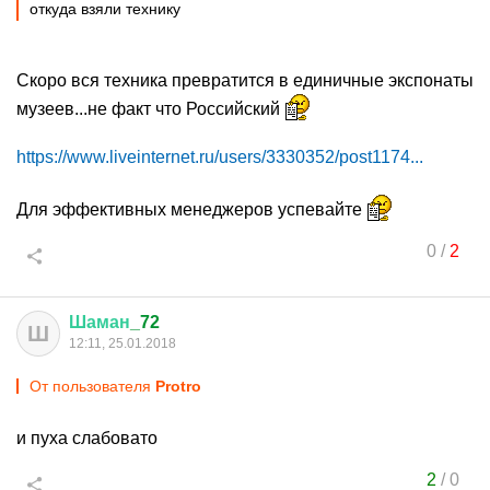
откуда взяли технику
Скоро вся техника превратится в единичные экспонаты
музеев...не факт что Российский
https://www.liveinternet.ru/users/3330352/post1174...
Для эффективных менеджеров успевайте
0
/
2
Шаман
_72
Ш
12:11, 25.01.2018
От пользователя
Protro
и пуха слабовато
2
/
0