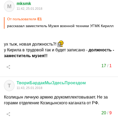
mksmk
M
11:42, 25.01.2018
От пользователя
Е1
рассказал заместитель Музея военной техники УГМК Кирилл
ух тыж, новая должность?!
у Кирила в трудовой так и будет записано -
должность -
заместитель музея
!!!
17
/
1
ТвориБардакМыЗдесьПроездом
Т
11:43, 25.01.2018
Козлицын личную армию доукомплектовывает. Не за
горами отделение Козицынского каганата от РФ.
20
/
9