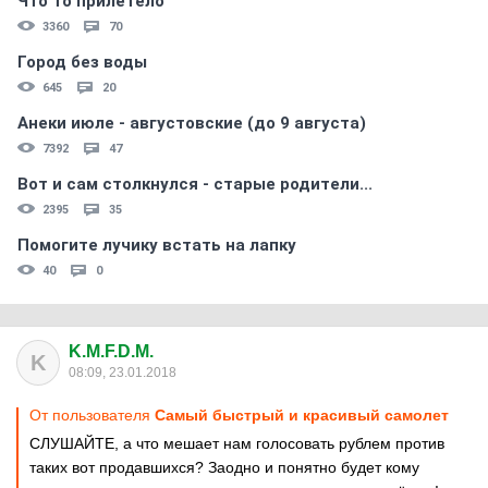
Что то прилетело
3360
70
Город без воды
645
20
Анеки июле - августовские (до 9 августа)
7392
47
Вот и сам столкнулся - старые родители...
2395
35
Помогите лучику встать на лапку
40
0
K.M.F.D.M.
K
08:09, 23.01.2018
От пользователя
Самый быстрый и красивый самолет
СЛУШАЙТЕ, а что мешает нам голосовать рублем против
таких вот продавшихся? Заодно и понятно будет кому