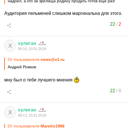
надоел, а кто за зрелища родину продать готов ещё раз!
Аудитория пельменей слишком маргинальна для этого.
22
/
2
хулиган
Х
08:10, 23.01.2018
От пользователя
news@e1.ru
Андрей Рожков
мну был о тебе лучшего мнения
22
/
0
хулиган
Х
08:13, 23.01.2018
От пользователя
Maretto1986