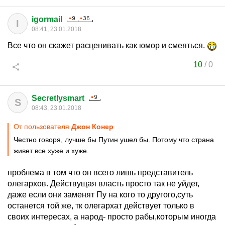
igormail
I
08:41, 23.01.2018
Все что он скажет расценивать как юмор и смеяться.
10
/
0
Secretlysmart
S
08:43, 23.01.2018
От пользователя
Джон Конер
Честно говоря, лучше бы Путин ушел бы. Потому что страна
живет все хуже и хуже.
проблема в том что он всего лишь представитель
олегархов. Действущая власть просто так не уйдет,
даже если они заменят Пу на кого то другого,суть
останется той же, тк олегархат действует только в
своих интересах, а народ- просто рабы,которым иногда