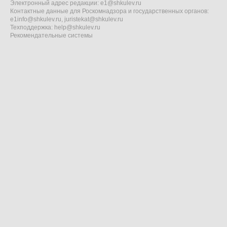
Электронный адрес редакции:
e1@shkulev.ru
Контактные данные для Роскомнадзора и государственных органов:
e1info@shkulev.ru
,
juristekat@shkulev.ru
Техподдержка:
help@shkulev.ru
Рекомендательные системы