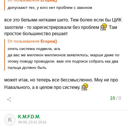
От пользователя
Егорка()
допускают тех, у кого нет проблем с законом
все это белыми нитками шито. Тем более если бы ЦИК
захотели - то зарегистрировали без проблем
Там
простое большинство решает
От пользователя
Егорка()
опять система подвела, ага
да вас же миллион миллионов заявлялось, марши даже по
этому поводу проводили. вам эти подписи собрать как два
пальца должно быть
может итак, но теперь все бессмысленно. Мну не про
Навального, а в целом про систему.
16
/
0
K.M.F.D.M.
K
08:00, 23.01.2018