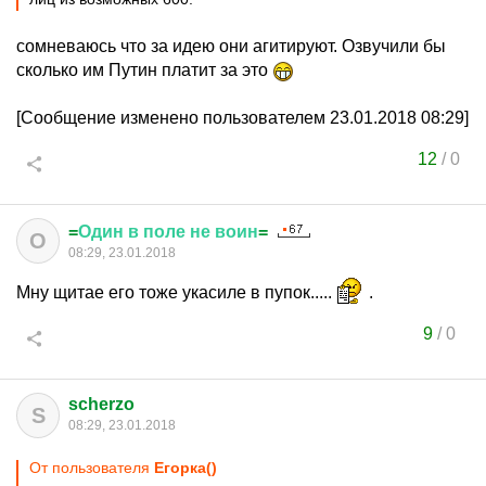
сомневаюсь что за идею они агитируют. Озвучили бы
сколько им Путин платит за это
[Сообщение изменено пользователем 23.01.2018 08:29]
12
/
0
=
Один
в
поле
не
воин
=
О
08:29, 23.01.2018
Мну щитае его тоже укасиле в пупок.....
.
9
/
0
scherzo
S
08:29, 23.01.2018
От пользователя
Егорка()