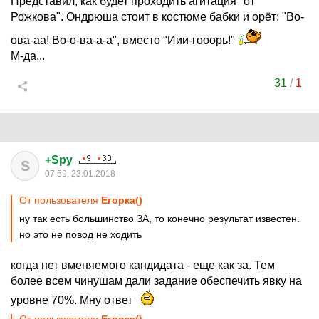
Представил, как будет проходить агитация "от
Рожкова". Ондрюша стоит в костюме бабки и орёт: "Во-
ова-аа! Во-о-ва-а-а", вместо "Иии-гооорь!"
М-да...
31
/
1
+Spy
S
07:59, 23.01.2018
От пользователя
Егорка()
ну так есть большинство ЗА, то конечно результат известен.
но это не повод не ходить
когда нет вменяемого кандидата - еще как за. Тем
более всем чинушам дали задание обеспечить явку на
уровне 70%. Мну ответ