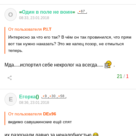
=
Один
в
поле
не
воин
=
О
08:33, 23.01.2018
От пользователя
P.I.T
Интересно за что его так? В чём он так провинился, что прям
вот так нужно наказать? Это же капец позор, не отмыться
теперь.
Мда.....испортил себе некролог на всегда.....
.
21
/
1
Егорка
()
Е
08:36, 23.01.2018
От пользователя
DEx96
видимо савушкинские ещё спят
их разогнали давно за ненадобностью