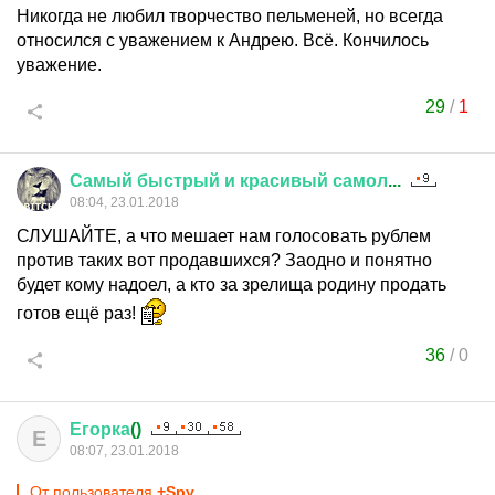
Никогда не любил творчество пельменей, но всегда
относился с уважением к Андрею. Всё. Кончилось
уважение.
29
/
1
Самый
быстрый
и
красивый
самол
...
08:04, 23.01.2018
СЛУШАЙТЕ, а что мешает нам голосовать рублем
против таких вот продавшихся? Заодно и понятно
будет кому надоел, а кто за зрелища родину продать
готов ещё раз!
36
/
0
Егорка
()
Е
08:07, 23.01.2018
От пользователя
+Spy