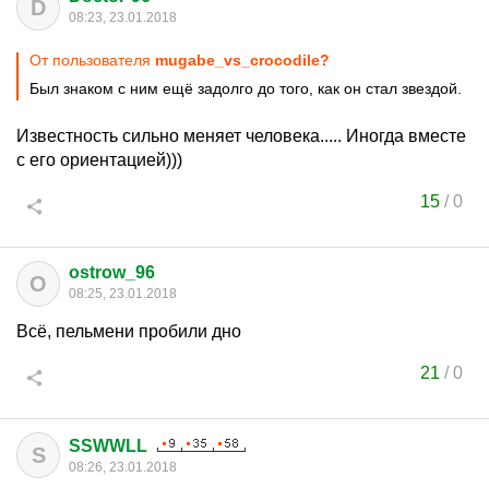
D
08:23, 23.01.2018
От пользователя
mugabe_vs_crocodile?
Был знаком с ним ещё задолго до того, как он стал звездой.
Известность сильно меняет человека..... Иногда вместе
с его ориентацией)))
15
/
0
ostrow_96
O
08:25, 23.01.2018
Всё, пельмени пробили дно
21
/
0
SSWWLL
S
08:26, 23.01.2018