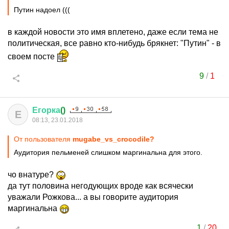
Путин надоел (((
в каждой новости это имя вплетено, даже если тема не
политическая, все равно кто-нибудь брякнет: "Путин" - в
своем посте
9
/
1
Егорка
()
Е
08:13, 23.01.2018
От пользователя
mugabe_vs_crocodile?
Аудитория пельменей слишком маргинальна для этого.
чо внатуре?
да тут половина негодующих вроде как всячески
уважали Рожкова... а вы говорите аудитория
маргинальна
1
/
20