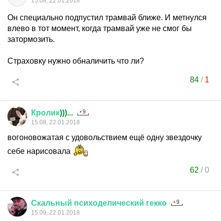
15:08, 22.01.2018
Он специально подпустил трамвай ближе. И метнулся
влево в тот момент, когда трамвай уже не смог бы
затормозить.
Страховку нужно обналичить что ли?
84
/
1
Кролик
)))...
15:08, 22.01.2018
вогоновожатая с удовольствием ещё одну звездочку
себе нарисовала
62
/
0
Скальный
психоделический
гекко
15:09, 22.01.2018