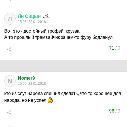
Ли
Сицын
Л
15:06, 22.01.2018
Вот это - достойный трофей: крузак.
А то прошлый трамвайчик зачем-то фуру бодланул.
71
/
0
Nomer9
N
15:06, 22.01.2018
кто из слуг народа спешил сделать, что то хорошее для
народа, но не успел
96
/
0