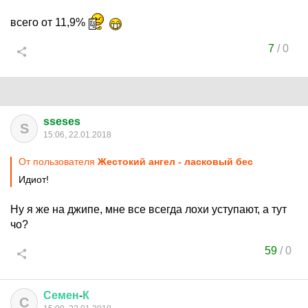
всего от 11,9%
7
/
0
sseses
S
15:06, 22.01.2018
От пользователя
Жестокий ангел - ласковый бес
Идиот!
Ну я же на джипе, мне все всегда лохи уступают, а тут
чо?
59
/
0
Семен
-
К
С