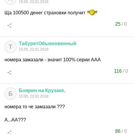
15:05, 22.01.2018
Ща 100500 денег страховки получит
25
/
0
ТабуретОбыкновенный
Т
15:05, 22.01.2018
номера замазали - значит 100% серии ААА
116
/
0
Боярин
на
Крузаке
.
Б
15:05, 22.01.2018
номера то че замазали ???
А...АА???
86
/
0