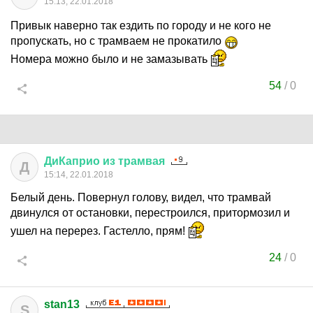
15:13, 22.01.2018
Привык наверно так ездить по городу и не кого не
пропускать, но с трамваем не прокатило
Номера можно было и не замазывать
54
/
0
ДиКаприо
из
трамвая
Д
15:14, 22.01.2018
Белый день. Повернул голову, видел, что трамвай
двинулся от остановки, перестроился, притормозил и
ушел на перерез. Гастелло, прям!
24
/
0
stan13
S