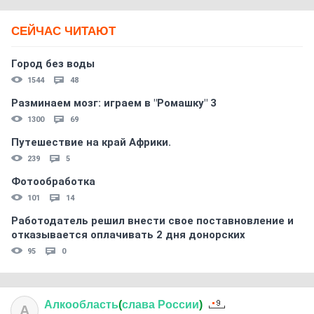
СЕЙЧАС ЧИТАЮТ
Город без воды
1544
48
Разминаем мозг: играем в "Ромашку" 3
1300
69
Путешествие на край Африки.
239
5
Фотообработка
101
14
Работодатель решил внести свое поставновление и
отказывается оплачивать 2 дня донорских
95
0
Алкообласть
(
слава
России
)
А