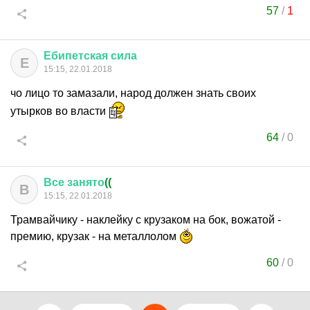
57
/
1
Ебипетская
сила
Е
15:15, 22.01.2018
чо лицо то замазали, народ должен знать своих
утырков во власти
64
/
0
Все
занято
((
В
15:15, 22.01.2018
Трамвайчику - наклейку с крузаком на бок, вожатой -
премию, крузак - на металлолом
60
/
0