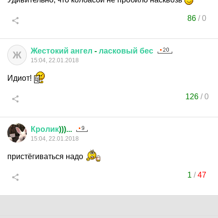
86
/
0
Жестокий
ангел
-
ласковый
бес
Ж
15:04, 22.01.2018
Идиот!
126
/
0
Кролик
)))...
15:04, 22.01.2018
пристёгиваться надо
1
/
47