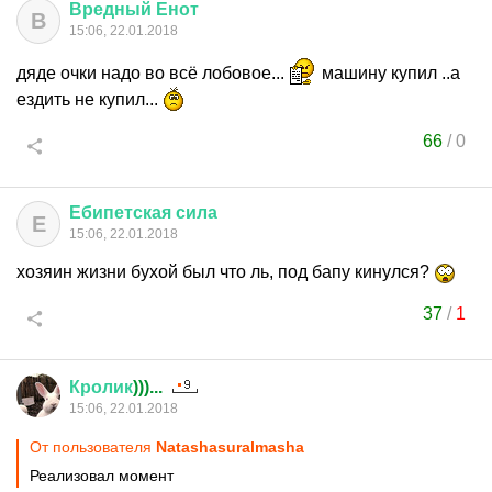
Вредный
Енот
В
15:06, 22.01.2018
дяде очки надо во всё лобовое...
машину купил ..а
ездить не купил...
66
/
0
Ебипетская
сила
Е
15:06, 22.01.2018
хозяин жизни бухой был что ль, под бапу кинулся?
37
/
1
Кролик
)))...
15:06, 22.01.2018
От пользователя
Natashasuralmasha
Реализовал момент