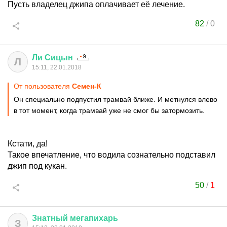
Пусть владелец джипа оплачивает её лечение.
82
/
0
Ли
Сицын
Л
15:11, 22.01.2018
От пользователя
Семен-К
Он специально подпустил трамвай ближе. И метнулся влево
в тот момент, когда трамвай уже не смог бы затормозить.
Кстати, да!
Такое впечатление, что водила сознательно подставил
джип под кукан.
50
/
1
Знатный
мегапихарь
З