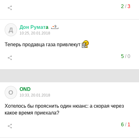
2
/
3
Дон
Румат
a
Д
10:25, 20.01.2018
Теперь продавца газа привлекут
5
/
0
OND
O
10:33, 20.01.2018
Хотелось бы прояснить один нюанс: а скорая через
какое время приехала?
6
/
1