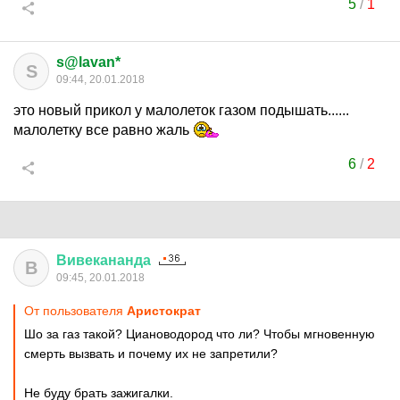
5
/
1
s@lavan*
S
09:44, 20.01.2018
это новый прикол у малолеток газом подышать......
малолетку все равно жаль
6
/
2
Вивекананда
В
09:45, 20.01.2018
От пользователя
Аристoкрат
Шо за газ такой? Циановодород что ли? Чтобы мгновенную
смерть вызвать и почему их не запретили?
Не буду брать зажигалки.