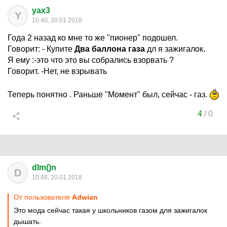
yax3
Y
10:40, 20.01.2018
Года 2 назад ко мне то же "пионер" подошел.
Говорит: - Купите
Два баллона газа
дл я зажигалок.
Я ему :-это что это вы собрались взорвать ?
Говорит. -Нет, не взрывать
Теперь понятно . Раньше "Момент" был, сейчас - газ.
4
/
0
dIm()n
D
10:48, 20.01.2018
От пользователя
Adwian
Это мода сейчас такая у школьников газом для зажигалок
дышать.