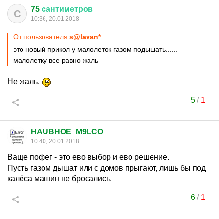
75
сантиметров
С
10:36, 20.01.2018
От пользователя
s@lavan*
это новый прикол у малолеток газом подышать......
малолетку все равно жаль
Не жаль.
5
/
1
HAUBHOE_M9LCO
10:40, 20.01.2018
Ваще пофег - это ево выбор и ево решение.
Пусть газом дышат или с домов прыгают, лишь бы под
калёса машин не бросались.
6
/
1