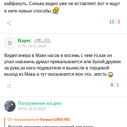
кайфануть. Синька видно уже не вставляет, вот и ищут
в нете новые способы
12
/
2
Bayer.
B
07:50, 20.01.2018
Видел вчера в Маке,часов в восемь с чем-то,как он
упал навзничь-думал прикалывается или бухой,дружки
за руки,за ноги подхватили и вынесли в торцевой
выход из Мака-а тут оказывается вон что...жесть
9
/
1
Погружение
на
дно
08:02, 20.01.2018
От пользователя
Кимыч1960-МС
Детский организм слишком хрупкий для таких