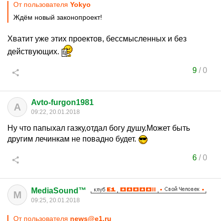
От пользователя
Yokyo
Ждём новый законопроект!
Хватит уже этих проектов, бессмысленных и без
действующих.
9
/
0
Avto-furgon1981
A
09:22, 20.01.2018
Ну что папыхал газку,отдал богу душу.Может быть
другим лечинкам не повадно будет.
6
/
0
MediaSound™
M
09:25, 20.01.2018
От пользователя
news@e1.ru