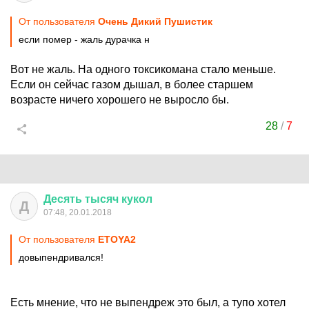
От пользователя
Очень Дикий Пушистик
если помер - жаль дурачка н
Вот не жаль. На одного токсикомана стало меньше.
Если он сейчас газом дышал, в более старшем
возрасте ничего хорошего не выросло бы.
28
/
7
Десять
тысяч
кукол
Д
07:48, 20.01.2018
От пользователя
ETOYA2
довыпендривался!
Есть мнение, что не выпендреж это был, а тупо хотел