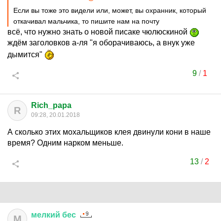
Если вы тоже это видели или, может, вы охранник, который
откачивал мальчика, то пишите нам на почту
всё, что нужно знать о новой писаке чюлюскиной
ждём заголовков а-ля "я оборачиваюсь, а внук уже
дымится"
9
/
1
Rich_papa
R
09:28, 20.01.2018
А сколько этих мохальщиков клея двинули кони в наше
время? Одним нарком меньше.
13
/
2
мелкий
бес
М