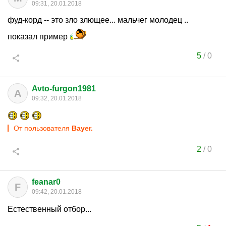
09:31, 20.01.2018
фуд-корд -- это зло злющее... мальчег молодец ..
показал пример
5
/
0
Avto-furgon1981
A
09:32, 20.01.2018
От пользователя
Bayer.
2
/
0
feanar0
F
09:42, 20.01.2018
Естественный отбор...