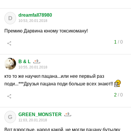
dreamfall78980
D
10:53, 20.01.2018
Премию Дарвина юному токсикоману!
1
/
0
B & L
10:55, 20.01.2018
кто то же научил пацана...или нее первый раз
поди...***Друзья пацана поди больше всех знают!!
2
/
0
GREEN_MONSTER
G
11:03, 20.01.2018
Вот взрослые, народ какой, не могли пацану бутылку