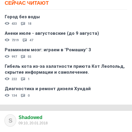
СЕЙЧАС ЧИТАЮТ
Город без воды
433
18
Анеки июле - августовские (до 9 августа)
7319
47
Разминаем мозг: играем в "Ромашку" 3
997
55
Гибель кота из-за халатности приюта Кот Леопольд,
скрытиe информации и самолечение.
222
1
Диагностика и ремонт дизеля Хундай
134
0
Shadowed
S
09:10, 20.01.2018