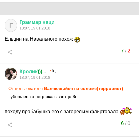
Граммар
наци
Г
18:07, 19.01.2018
Ельцин на Навального похож
7
/
2
Кролик
)))...
18:07, 19.01.2018
От пользователя
Валяющийся на соломе(террорист)
Губошлеп то негр оказываетцо 8(
походу прабабушка его с загорелым флиртовала
6
/
0