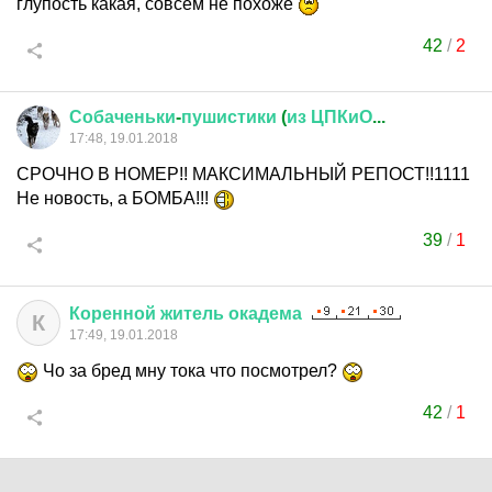
глупость какая, совсем не похоже
42
/
2
Собаченьки
-
пушистики
(
из
ЦПКиО
...
17:48, 19.01.2018
СРОЧНО В НОМЕР!! МАКСИМАЛЬНЫЙ РЕПОСТ!!1111
Не новость, а БОМБА!!!
39
/
1
Коренной
житель
окадема
К
17:49, 19.01.2018
Чо за бред мну тока что посмотрел?
42
/
1