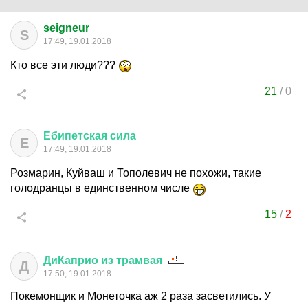
seigneur
S
17:49, 19.01.2018
Кто все эти люди???
21
/
0
Ебипетская
сила
Е
17:49, 19.01.2018
Розмарин, Куйваш и Тополевич не похожи, такие
голодранцы в единственном числе
15
/
2
ДиКаприо
из
трамвая
Д
17:50, 19.01.2018
Покемонщик и Монеточка аж 2 раза засветились. У