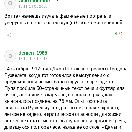
Oslo Liberator
O
18:11, 19.01.2018
Вот так начнешь изучать фамильные портреты и
уверуешь в переселение душ(с) Собака Баскервилей
4
/
2
demen_1965
D
18:12, 19.01.2018
14 октября 1912 года Джон Шрэнк выстрелил в Теодора
Рузвельта, когда тот готовился к выступлению с
предвыборной речью, баллотируясь в президенты.
Пуля пробила 50–страничный текст речи и футляр для
очков, лежавшие в кармане, и вошла в грудь, как
выяснилось позднее, на 76 мм. Опыт охотника
подсказал Рузвельту, что, раз он не кашляет кровью,
легкое не задето, и критической опасности для жизни
нет. Он не стал отменять выступление и произнес речь,
длившуюся полтора часа, начав ее со слов: «Дамы и