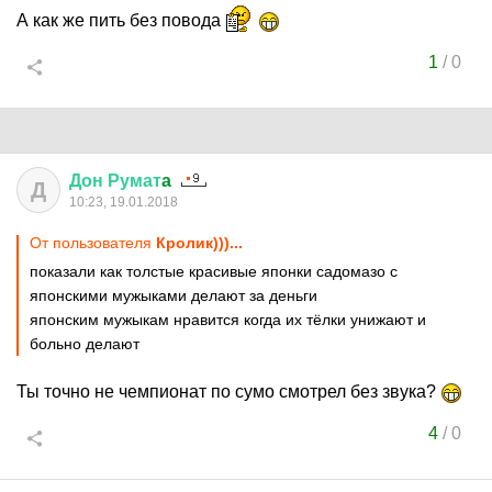
А как же пить без повода
1
/
0
Дон
Румат
a
Д
10:23, 19.01.2018
От пользователя
Кролик)))...
показали как толстые красивые японки садомазо с
японскими мужыками делают за деньги
японским мужыкам нравится когда их тёлки унижают и
больно делают
Ты точно не чемпионат по сумо смотрел без звука?
4
/
0