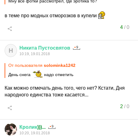
Мну все фотки рассмотрел, где эротика то?
в теме про модных отморозков в купели
4
/
0
Никита
Пустосвятов
Н
10:19, 19.01.2018
От пользователя
solominka1242
День снега
надо отметить
Как можно отмечать день того, чего нет? Кстати, Дня
народного единства тоже касается...
2
/
0
Кролик
)))...
10:20, 19.01.2018