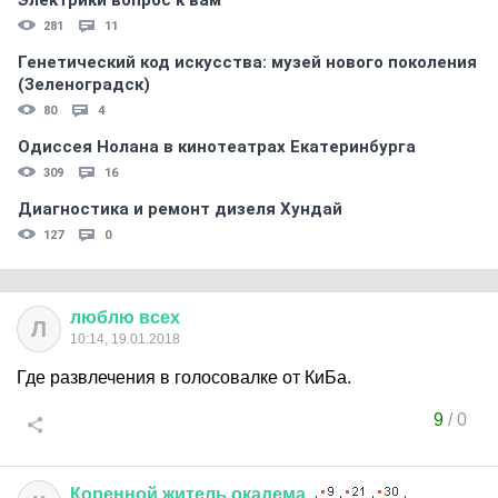
Электрики вопрос к вам
281
11
Генетический код искусства: музей нового поколения
(Зеленоградск)
80
4
Одиссея Нолана в кинотеатрах Екатеринбурга
309
16
Диагностика и ремонт дизеля Хундай
127
0
люблю
всех
Л
10:14, 19.01.2018
Где развлечения в голосовалке от КиБа.
9
/
0
Коренной
житель
окадема