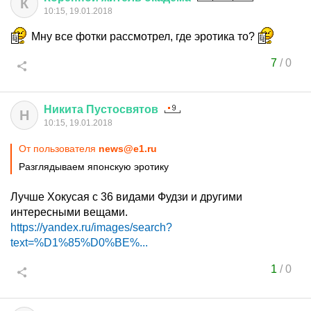
К
10:15, 19.01.2018
Мну все фотки рассмотрел, где эротика то?
7
/
0
Никита
Пустосвятов
Н
10:15, 19.01.2018
От пользователя
news@e1.ru
Разглядываем японскую эротику
Лучше Хокусая с 36 видами Фудзи и другими
интересными вещами.
https://yandex.ru/images/search?
text=%D1%85%D0%BE%...
1
/
0