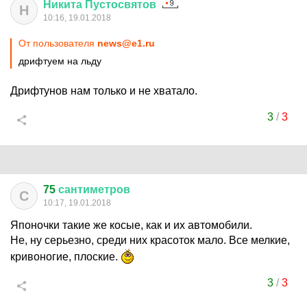
Никита
Пустосвятов
Н
10:16, 19.01.2018
От пользователя
news@e1.ru
дрифтуем на льду
Дрифтунов нам только и не хватало.
3
/
3
75
сантиметров
С
10:17, 19.01.2018
Японочки такие же косые, как и их автомобили.
Не, ну серьезно, среди них красоток мало. Все мелкие,
кривоногие, плоские.
3
/
3