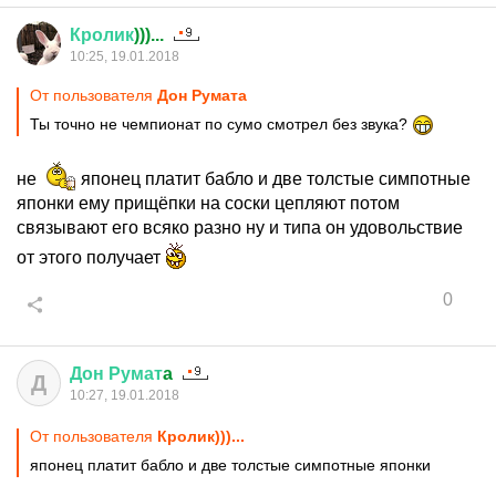
Кролик
)))...
10:25, 19.01.2018
От пользователя
Дон Руматa
Ты точно не чемпионат по сумо смотрел без звука?
не
японец платит бабло и две толстые симпотные
японки ему прищёпки на соски цепляют потом
связывают его всяко разно ну и типа он удовольствие
от этого получает
0
Дон
Румат
a
Д
10:27, 19.01.2018
От пользователя
Кролик)))...
японец платит бабло и две толстые симпотные японки