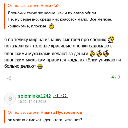
От пользователя
Нямо <u>
Японочки такие же косые, как и их автомобили.
Не, ну серьезно, среди них красоток мало. Все мелкие,
кривоногие, плоские.
я по телику мир на изнанку смотрел про японию
показали как толстые красивые японки садомазо с
японскими мужыками делают за деньги
японским мужыкам нравится когда их тёлки унижают и
больно делают
4
/
0
solominka1242
S
10:22, 19.01.2018
От пользователя
Никита Пустосвятов
ак можно отмечать день того, чего нет?