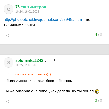
75
сантиметров
С
10:24, 19.01.2018
http://photootchet.livejournal.com/329485.html
- вот
типичные японки.
4
/
0
solominka1242
S
10:25, 19.01.2018
От пользователя
Кролик)))...
была у меня одна такая бревно бревном
Ты же говорил она пипец как делала ,ну ты понял
3
/
0