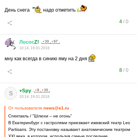
День снега
надо отметить
4
/
0
Лосос
Z!
10:14, 19.01.2018
мну как всегда в синию яму на 2 дня
8
/
0
+Spy
S
10:14, 19.01.2018
От пользователя
news@e1.ru
Спектакль / "Шлюхи – не огонь"
В Екатеринбург с гастролями приезжает ижевский театр Les
Partisans. Эту постановку называют анатомическим театром
XXI века, в котором, используя самые последние