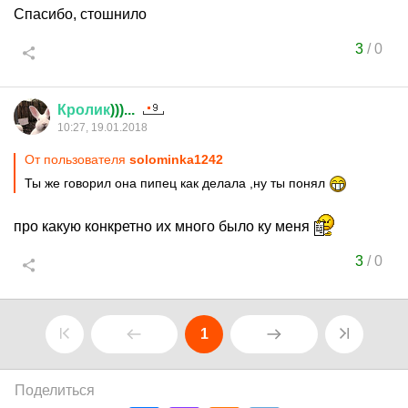
Спасибо, стошнило
3
/
0
Кролик
)))...
10:27, 19.01.2018
От пользователя
solominka1242
Ты же говорил она пипец как делала ,ну ты понял
про какую конкретно их много было ку меня
3
/
0
1
Поделиться