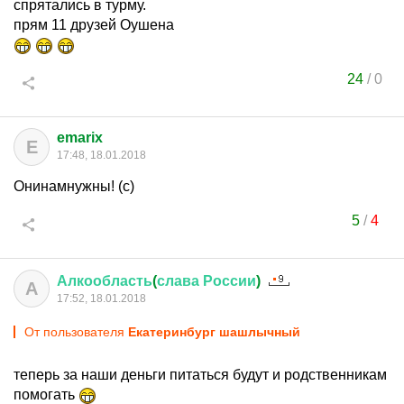
спрятались в турму.
прям 11 друзей Оушена
24
/
0
emarix
E
17:48, 18.01.2018
Онинамнужны! (с)
5
/
4
Алкообласть
(
слава
России
)
А
17:52, 18.01.2018
От пользователя
Екатеринбург шашлычный
теперь за наши деньги питаться будут и родственникам
помогать