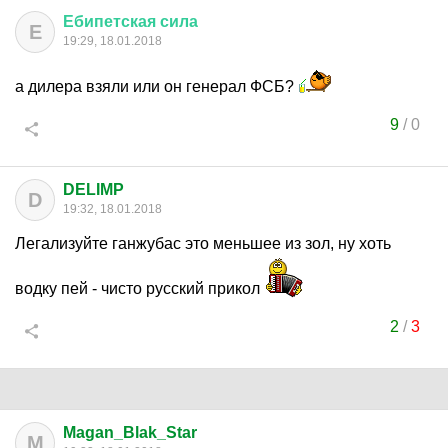
Ебипетская
сила
Е
19:29, 18.01.2018
а дилера взяли или он генерал ФСБ?
9
/
0
DELIMP
D
19:32, 18.01.2018
Легализуйте ганжубас это меньшее из зол, ну хоть
водку пей - чисто русский прикол
2
/
3
Magan_Blak_Star
M