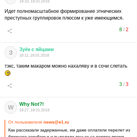
18:10, 18.01.2018
Идет полномасштабное формирование этнических
преступных группировок плюсом к уже имеющимся.
8
/
2
Зуёк
с
яйцами
З
18:11, 18.01.2018
тэкс, таким макаром можно нахаляву и в сочи слетать
3
/
3
Why Not?!
W
18:27, 18.01.2018
От пользователя
news@e1.ru
Как рассказали задержанные, им даже оплатили перелет из
ближнего зарубежья и выделили деньги на первое время,