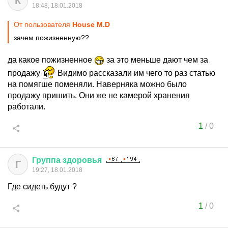
К
18:48, 18.01.2018
От пользователя
House M.D
зачем пожизненную??
да какое пожизненное
за это меньше дают чем за
продажу
Видимо рассказали им чего то раз статью
на помягше поменяли. Наверняка можно было
продажу пришить. Они же не камерой хранения
работали.
1
/
0
Группа
здоровья
Г
19:27, 18.01.2018
Где сидеть будут ?
1
/
0