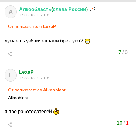
Алкообласть
(
слава
России
)
А
17:36, 18.01.2018
От пользователя
LexaP
думаешь узбэки еврами брезгуют?
7
/
0
LexaP
L
17:38, 18.01.2018
От пользователя
Alkooblast
Alkooblast
я про работодателей
10
/
1