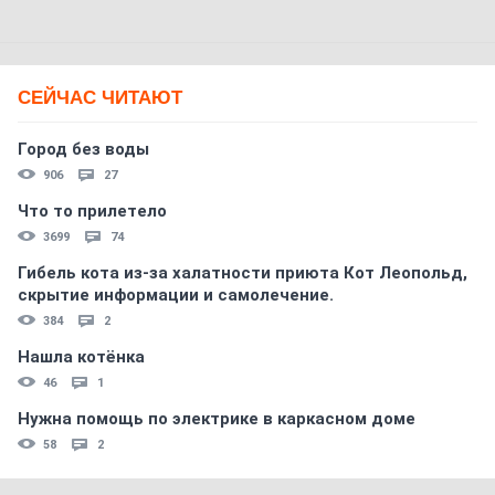
СЕЙЧАС ЧИТАЮТ
Город без воды
906
27
Что то прилетело
3699
74
Гибель кота из-за халатности приюта Кот Леопольд,
скрытиe информации и самолечение.
384
2
Нашла котёнка
46
1
Нужна помощь по электрике в каркасном доме
58
2