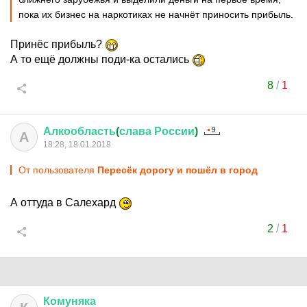
пока их бизнес на наркотиках не начнёт приносить прибыль.
Принёс прибыль?
А то ещё должны поди-ка остались
8
/
1
Алкообласть
(
слава
России
)
А
18:28, 18.01.2018
От пользователя
Пересёк дорогу и пошёл в город
А оттуда в Салехард
2
/
1
Комуняка