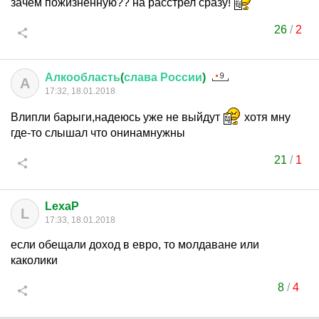
зачем пожизненную?? на расстрел сразу!
26
/
2
Алкообласть
(
слава
России
)
А
17:32, 18.01.2018
Влипли барыги,надеюсь уже не выйдут
хотя мну
где-то слышал что онинамнужны
21
/
1
LexaP
L
17:33, 18.01.2018
если обещали доход в евро, то молдаване или
каколики
8
/
4