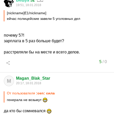
Бешуа
52
19:51, 18.01.2018
[nickname]Е1/nickname]
ейчас полицейские завели 5 уголовных дел
почему 5?!
зарплата в 5 раз больше будет?
расстреляли бы на месте и всего делов.
5
/
0
Magan_Blak_Star
M
20:17, 18.01.2018
От пользователя
:cen: сила
генерала не возьмут
да кто бы сомневался