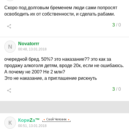
Скоро под долговым бременем люди сами попросят
освободить их от собственности, и сделать рабами.
3
/
0
Novatorrr
N
00:48, 13.01.2018
очередной бред. 50%? это наказание?? это как за
продажу алкоголя детям, вроде 20к, если не ошибаюсь.
А почему не 200? Не 2 млн?
Это не наказание, а приглашение рискнуть
3
/
0
Кори
Z
а
™
К
00:51, 13.01.2018