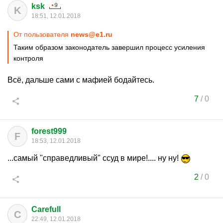
ksk
K
18:51, 12.01.2018
От пользователя
news@e1.ru
Таким образом законодатель завершил процесс усиления
контроля
Всё, дальше сами с мафией бодайтесь.
7
/
0
forest999
F
18:53, 12.01.2018
...самый "справедливый" ссуд в мире!.... ну ну!
2
/
0
Carefull
C
22:49, 12.01.2018