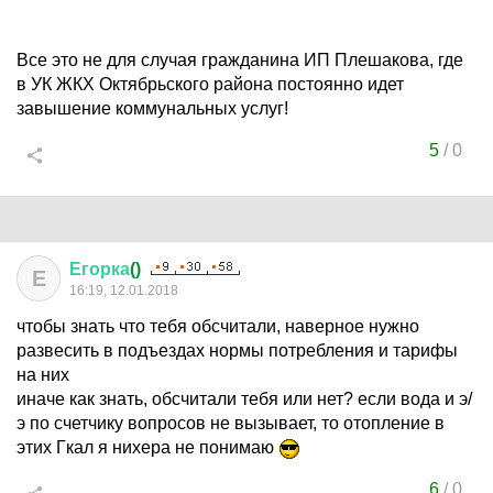
Все это не для случая гражданина ИП Плешакова, где
в УК ЖКХ Октябрьского района постоянно идет
завышение коммунальных услуг!
5
/
0
Егорка
()
Е
16:19, 12.01.2018
чтобы знать что тебя обсчитали, наверное нужно
развесить в подъездах нормы потребления и тарифы
на них
иначе как знать, обсчитали тебя или нет? если вода и э/
э по счетчику вопросов не вызывает, то отопление в
этих Гкал я нихера не понимаю
6
/
0