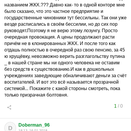
названием ЖКХ.??? Давно как- то в одной конторе мне
было сказано, что это частное предприятие и
государственные чиновники тут бессильны. Так они уже
везде расписались в своём бессилии, но до сих пор
руководят.Поэтому я не верю этому лозунгу. Просто
очередная провокация. А цены продолжают расти
причём не в клонированных ЖКХ. И после того как
отдашь полностью в очередной раз свою пенсию, за 45
ю хрущёвку, невозможно верить разглагольству путина
_ в нашей стране мы ни одного человека не оставим
без средств к существованию.И как в дошкольных
учреждениях заведующие обналичивают деньги за счёт
воспитателей. И вот это всё называется прозрачной
системой... Покажите с какой стороны смотреть, пока
только призрачная болтовня.
1
/
0
Doberman_96
D
18:13, 16.01.2018