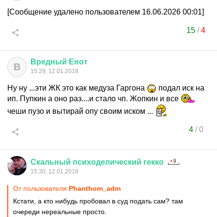
[Сообщение удалено пользователем 16.06.2026 00:01]
15
/
4
Вредный
Енот
В
15:29, 12.01.2018
Ну ну ...эти ЖК это как медуза Гаргона
подал иск на
ип. Пупкин а оно раз....и стало чп. Жопкин и все
чеши пузо и вытирай опу своим иском ...
4
/
0
Скальный
психоделический
гекко
15:30, 12.01.2018
От пользователя
Phanthom_adm
Кстати, а кто нибудь пробовал в суд подать сам? там
очереди нереальные просто.