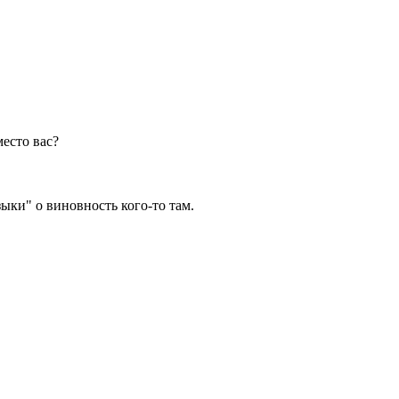
место вас?
зыки" о виновность кого-то там.