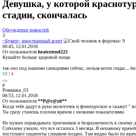
Девушка, у которой краснотур
стадии, скончалась
Обсуждение новостей
3
~
Бумер
~
иностранный
агент
06:45, 12.01.2018
От пользователя
heatextend222
Кушайте больше здоровой пищи
так оно под нашими санкциями сейчас, нельзя везти сюдас... би
19
/
4
р
Ромашка
_03
06:53, 12.01.2018
От пользователя
**P@r@zit**
Когда тебе дадут в руки молоточек и фонендоскоп и скажут " во
Ты сразу станешь плохим врачом с низкими показателями.
Не нужно оправдывать троечников и безразличность к своему д
Соболева узнали, что все осталось 3 месяца. Я ненавижу враче
поступают пациенты слишком поздно. Там видно было по врачам