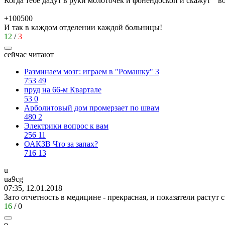
Когда тебе дадут в руки молоточек и фонендоскоп и скажут " во
+100500
И так в каждом отделении каждой больницы!
12
/
3
сейчас читают
Разминаем мозг: играем в "Ромашку" 3
753
49
пруд на 66-м Квартале
53
0
Арболитовый дом промерзает по швам
480
2
Электрики вопрос к вам
256
11
ОАКЗВ Что за запах?
716
13
u
ua9cg
07:35, 12.01.2018
Зато отчетность в медицине - прекрасная, и показатели растут 
16
/
0
o