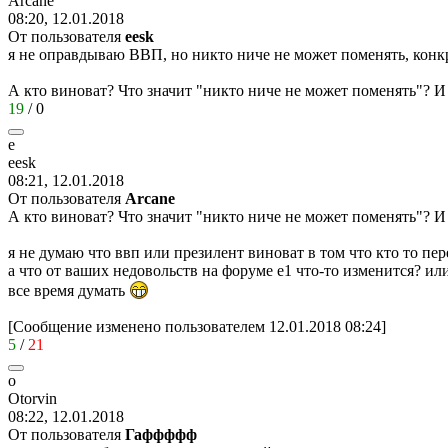
Arcane
08:20, 12.01.2018
От пользователя
eesk
я не оправдываю ВВП, но никто ниче не может поменять, конкр
А кто виноват? Что значит "никто ниче не может поменять"? И
19
/
0
e
eesk
08:21, 12.01.2018
От пользователя
Arcane
А кто виноват? Что значит "никто ниче не может поменять"? И
я не думаю что ввп или презилент виноват в том что кто то пер
а что от ваших недовольств на форуме е1 что-то изменится? ил
все время думать
[Сообщение изменено пользователем 12.01.2018 08:24]
5
/
21
o
Otorvin
08:22, 12.01.2018
От пользователя
Гаффффф