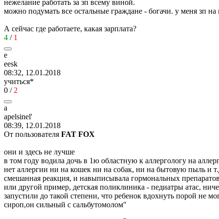
нежелание работать за зп всему виной.
можно подумать все остальные граждане - богачи. у меня зп на п
А сейчас где работаете, какая зарплата?
4
/
1
e
eesk
08:32, 12.01.2018
учиться*
0
/
2
a
apelsinel'
08:39, 12.01.2018
От пользователя
FAT FOX
они и здесь не лучше
в том году водила дочь в 1ю областную к аллергологу на аллерг
нет аллергии ни на кошек ни на собак, ни на бытовую пыль и т.д
смешанная реакция, и навыписывала гормональных препаратов,
или другой пример, детская поликлиника - педиатры атас, нич
запустили до такой степени, что ребенок вдохнуть порой не мо
сироп,он сильный с сальбутомолом"