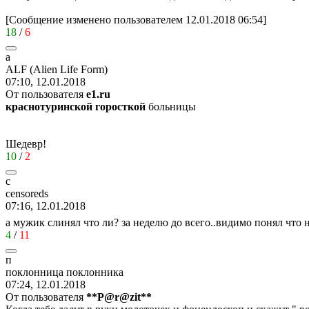
[Сообщение изменено пользователем 12.01.2018 06:54]
18
/
6
a
ALF (Alien Life Form)
07:10, 12.01.2018
От пользователя
e1.ru
краснотуринской горосткой
больницы
Шедевр!
10
/
2
c
censoreds
07:16, 12.01.2018
а мужик слинял что ли? за неделю до всего..видимо понял что на 
4
/
11
п
поклонница
поклонника
07:24, 12.01.2018
От пользователя
**P@r@zit**