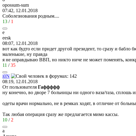
opossum-sum
07:42, 12.01.2018
Соболезнования родным....
13
/
1
e
eesk
08:07, 12.01.2018
вот как будто если придет другой президент, то сразу и бабло б
маленькие, ну правда
я не оправдываю ВВП, но никто ниче не может поменять, конкр
11
/
35
i0N
08:19, 12.01.2018
От пользователя
Гаффффф
ну конечно, во дворе 7 больницы ни одного ваза/таза, сплошь 
одеты врачи нормально, не в ремках ходят, в отличие от больны
Так любая операция сразу же предлагается мимо кассы.
10
/
2
a