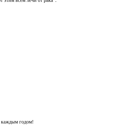
т этим всем лечи от рака".
с каждым годом!