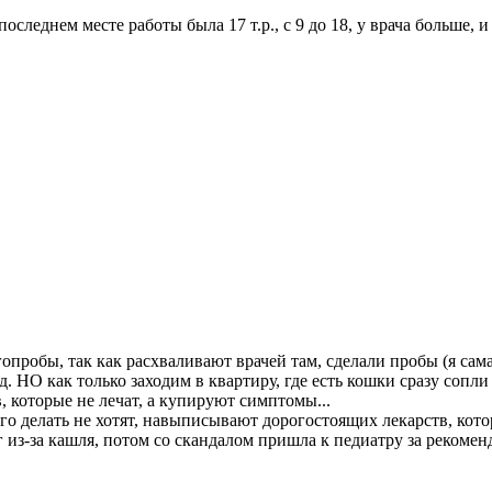
оследнем месте работы была 17 т.р., с 9 до 18, у врача больше, и
опробы, так как расхваливают врачей там, сделали пробы (я сама 
. НО как только заходим в квартиру, где есть кошки сразу сопли 
 которые не лечат, а купируют симптомы...
его делать не хотят, навыписывают дорогостоящих лекарств, кот
г из-за кашля, потом со скандалом пришла к педиатру за рекоменд