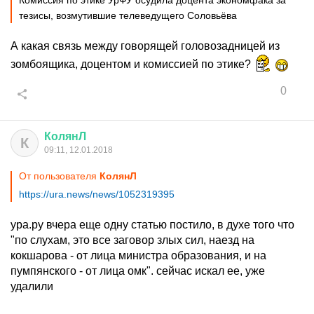
Комиссия по этике УрФУ осудила доцента экономфака за
тезисы, возмутившие телеведущего Соловьёва
А какая связь между говорящей головозадницей из
зомбоящика, доцентом и комиссией по этике?
0
КолянЛ
К
09:11, 12.01.2018
От пользователя
КолянЛ
https://ura.news/news/1052319395
ура.ру вчера еще одну статью постило, в духе того что
"по слухам, это все заговор злых сил, наезд на
кокшарова - от лица министра образования, и на
пумпянского - от лица омк". сейчас искал ее, уже
удалили