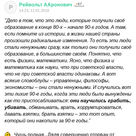
Рейвольт
ААронович
Р
14:23, 12.01.2018
"Дело в том, что это люди, которые получили своё
образование в конце 80-х – начале 90-х годов. А там,
если помните из истории, в жизни нашей страны
произошли радикальные изменения. То есть эти люди
стали ненужными сразу, как только они получили своё
образование, в большинстве своём. Понятно, что
есть физики, математики. Ясно, что физика и
математика как науки, что при советской власти,
что не при советской власти одинаковы. А вот
всякие словоблуды – управленцы, философы,
экономисты – они стали ненужными. И случились вот
эти лихие 90-е годы, когда эти люди были вынуждены
как-то приспосабливаться:
они научились грабить,
убивать
, обманывать, врать, коррумпироваться,
давать взятки, брать взятки – это тот опыт,
который они накопили за 90-е годы."
Чушь полная...Дядя совершенно оторван от