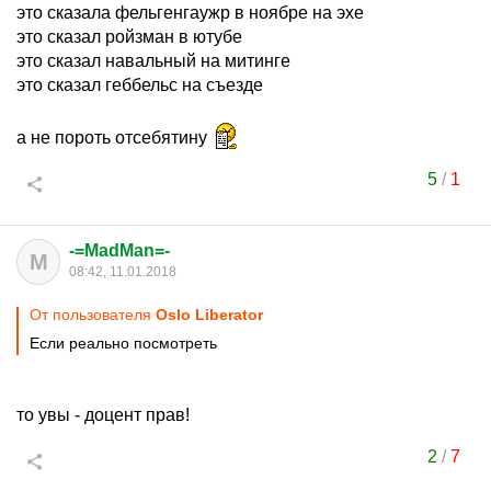
это сказала фельгенгаужр в ноябре на эхе
это сказал ройзман в ютубе
это сказал навальный на митинге
это сказал геббельс на съезде
а не пороть отсебятину
5
/
1
-=MadMan=-
M
08:42, 11.01.2018
От пользователя
Oslo Liberator
Если реально посмотреть
то увы - доцент прав!
2
/
7