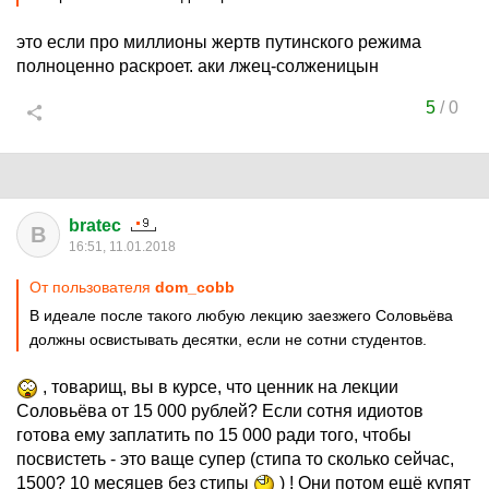
это если про миллионы жертв путинского режима
полноценно раскроет. аки лжец-солженицын
5
/
0
bratec
B
16:51, 11.01.2018
От пользователя
dom_cobb
В идеале после такого любую лекцию заезжего Соловьёва
должны освистывать десятки, если не сотни студентов.
, товарищ, вы в курсе, что ценник на лекции
Соловьёва от 15 000 рублей? Если сотня идиотов
готова ему заплатить по 15 000 ради того, чтобы
посвистеть - это ваще супер (стипа то сколько сейчас,
1500? 10 месяцев без стипы
) ! Они потом ещё купят