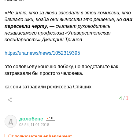
«Не знаю, что за люди заседали в этой комиссии, что
двигало ими, когда они выносили это решение, но
они
пересекли черту
, — считает руководитель
независимого профсоюза «Университетская
солидарность» Дмитрий Трынов
https://ura.news/news/1052319395
это соловьеву конечно побоку, но представьте как
затрававли бы простого человека.
как они затравили режиссера Спящих
4
/
1
долобене
Д
08:54, 11.01.2018
От пользователя
enhancement