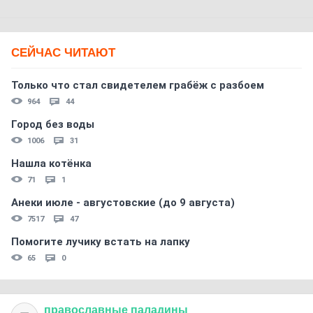
СЕЙЧАС ЧИТАЮТ
Только что стал свидетелем грабёж с разбоем
964
44
Город без воды
1006
31
Нашла котёнка
71
1
Анеки июле - августовские (до 9 августа)
7517
47
Помогите лучику встать на лапку
65
0
православные
паладины