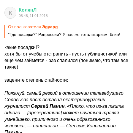
КолянЛ
К
08:48, 11.01.2018
От пользователя
Эgуарg
"Где посадки?" Репрессии? У нас же тоталитаризм, блин!
какие посадки!?
хотя бы от учебы отстранить - пусть публицистикой или
еще чем займется - раз спалился (понимаю, что там все
такие)
зацените степень стайности:
Пожалуй, самый резкий в отношении телеведущего
Соловьева пост оставил екатеринбургский
журналист
Сергей Панин
. «Плохо, что из-за твита
одного … [презерватива] может начаться травля
умнейшего, приличного и очень образованного
человека, — написал он. — Сил вам, Константин
Палыч».