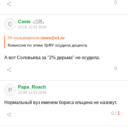
0
Casio
C
12:19, 12.01.2018
От пользователя
news@e1.ru
Комиссия по этике УрФУ осудила доцента
А вот Соловьева за "2% дерьма" не осудила.
0
Papa_Roach
P
12:48, 12.01.2018
Нормальный вуз именем бориса ельцина не назовут.
0
/
1