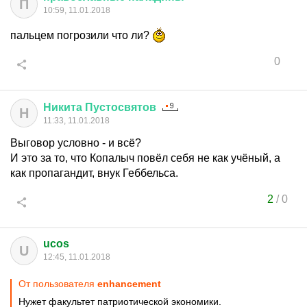
П
10:59, 11.01.2018
пальцем погрозили что ли?
0
Никита
Пустосвятов
Н
11:33, 11.01.2018
Выговор условно - и всё?
И это за то, что Копалыч повёл себя не как учёный, а
как пропагандит, внук Геббельса.
2
/
0
ucos
U
12:45, 11.01.2018
От пользователя
enhancement
Нужет факультет патриотической экономики.