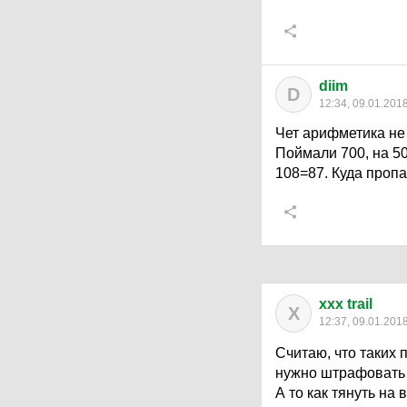
diim
D
12:34, 09.01.201
Чет арифметика не
Поймали 700, на 50
108=87. Куда проп
xxx trail
X
12:37, 09.01.201
Считаю, что таких
нужно штрафовать 
А то как тянуть на 