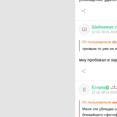
Шейнкман
с
Ш
12:16, 09.01.201
От пользователя
de
трезвым то уже не е
мну пробовал и зар
Егорка
()
Е
12:18, 09.01.201
От пользователя
ам
Меня эти ублюдки ш
ближайшего сфетофо