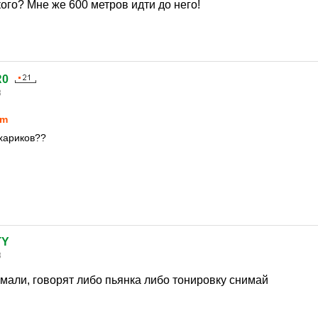
кого? Мне же 600 метров идти до него!
R0
8
im
хариков??
TY
8
мали, говорят либо пьянка либо тонировку снимай