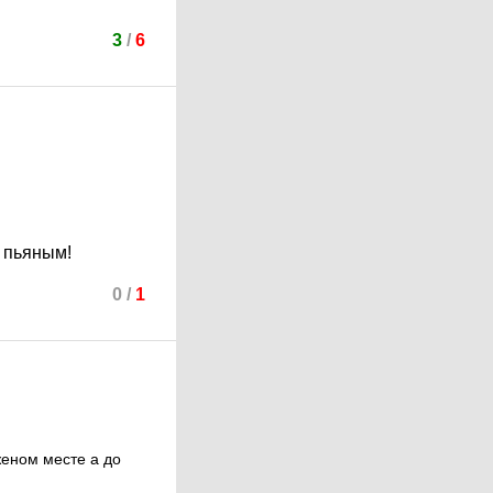
3
/
6
о пьяным!
0
/
1
женом месте а до