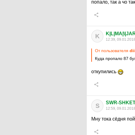
попало, так а чо та
K|L|MA|\|JA
K
12:39, 09.01.201
От пользователя
di
Куда пропало 87 бу
откупились
SWR-SHKE
S
12:59, 09.01.201
Мну тока сёдня пой