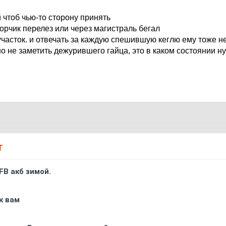
 чтоб чью-то сторону принять
орчик перелез или через магистраль бегал
участок. и отвечать за каждую спешившую кеглю ему тоже н
о не заметить дежурившего гайца, это в каком состоянии н
Т
FB акб зимой.
к вам