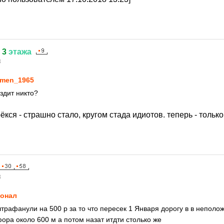
3
этажа
8
men_1965
здит никто?
ёкся - страшно стало, кругом стада идиотов. теперь - тольк
8
онал
трафанули на 500 р за то что пересек 1 Января дорогу в в неполо
ра около 600 м а потом назат итдти столько же