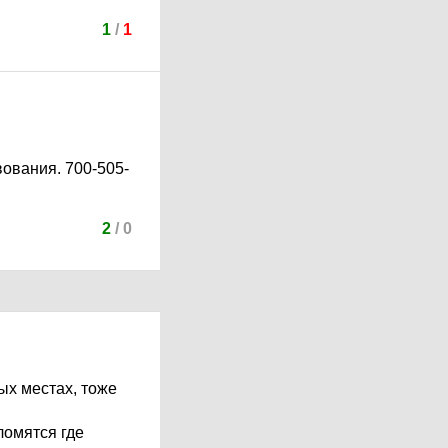
1
/
1
вования. 700-505-
2
/
0
ых местах, тоже
 ломятся где