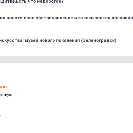
 щитке.Есть что недорогое?
ил внести свое поставновление и отказывается оплачива
искусства: музей нового поколения (Зеленоградск)
8
жик
вствую
.