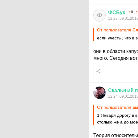
ФСБук
Ф
12:23, 09.01.201
От пользователя
C
если учесть , что в
они в области капу
много. Сегодня вот
Скальный
п
12:24, 09.01.201
От пользователя
ам
1 Января дорогу в 
столько же а до мо
Теория относительн