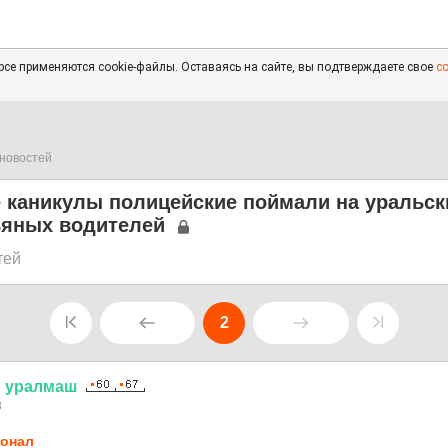
се применяются cookie-файлы. Оставаясь на сайте, вы подтверждаете свое
с
новостей
 каникулы полицейские поймали на уральск
ьяных водителей
тей
2
н
уралмаш
8
онал