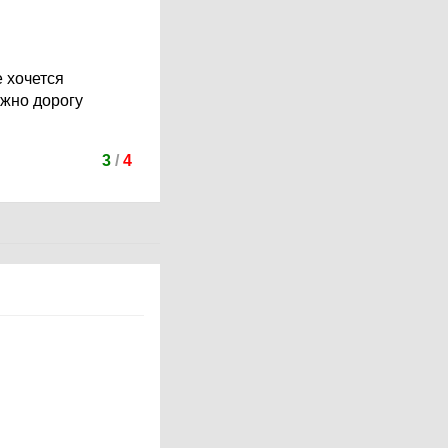
е хочется
ужно дорогу
3
/
4