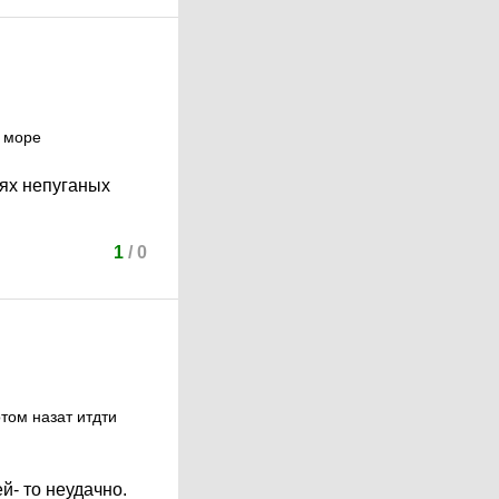
в море
нях непуганых
1
/
0
том назат итдти
й- то неудачно.