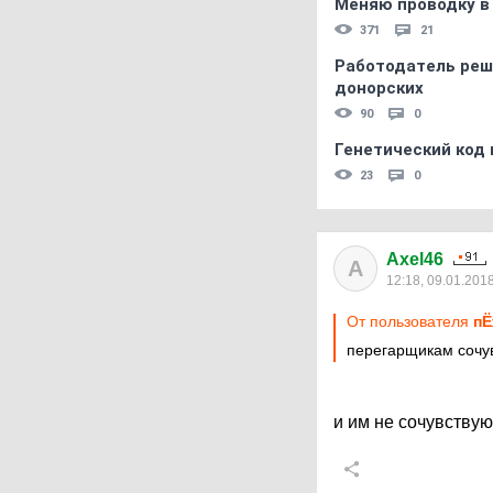
Меняю проводку в
371
21
Работодатель реш
донорских
90
0
Генетический код 
23
0
Axel46
A
12:18, 09.01.201
От пользователя
пЁ
перегарщикам сочу
и им не сочувствую