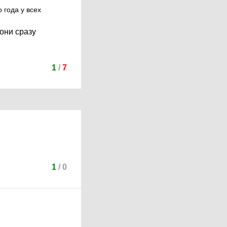
 года у всех
они сразу
1
/
7
1
/
0