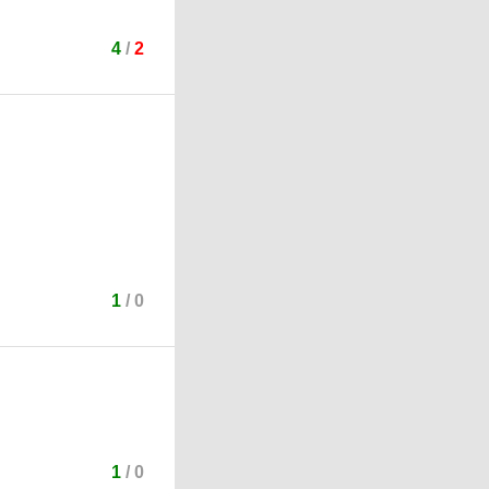
4
/
2
1
/
0
1
/
0