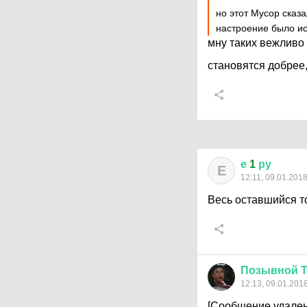
но этот Мусор сказа
настроение было и
мну таких вежливо
становятся добрее,
е
1
ру
Е
12:11, 09.01.201
Весь оставшийся то
Позывной
12:13, 09.01.201
[Сообщение удален