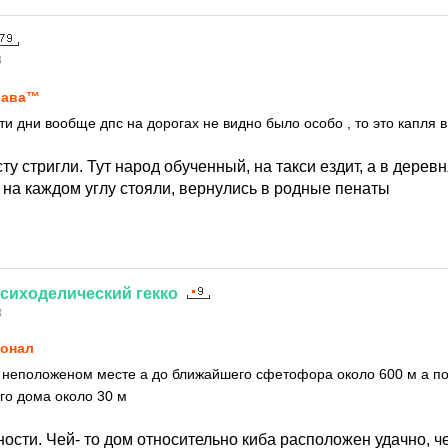
8
лaвa™
 эти дни вообще дпс на дорогах не видно было особо , то это капля 
сту стригли. Тут народ обученный, на такси ездит, а в дерев
 на каждом углу стояли, вернулись в родные пенаты
сиходелический
гекко
8
онал
в неположеном месте а до ближайшего сфетофора около 600 м а по
его дома около 30 м
ости. Чей- то дом относительно киба расположен удачно, че