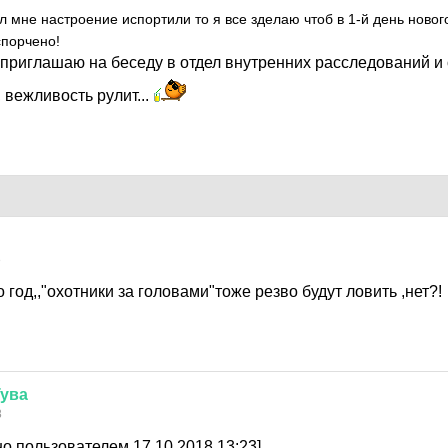
л мне настроение испортили то я все зделаю чтоб в 1-й день нового
спорчено!
 приглашаю на беседу в отдел внутренних расследований и 
 вежливость рулит...
8
 год,,"охотники за головами"тоже резво будут ловить ,нет?!
Тува
8
о пользователем 17.10.2018 13:23]