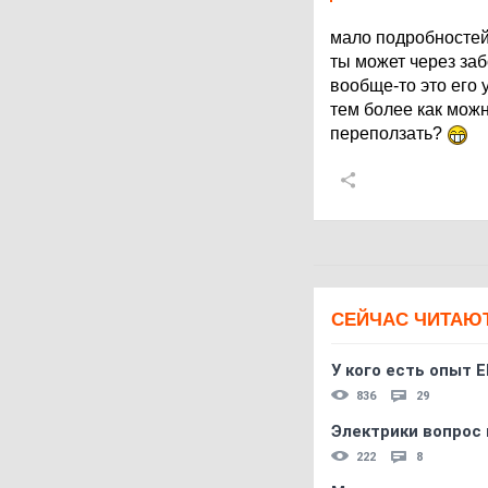
мало подробностей
ты может через заб
вообще-то это его 
тем более как можн
переползать?
СЕЙЧАС ЧИТАЮ
У кого есть опыт E
836
29
Электрики вопрос 
222
8