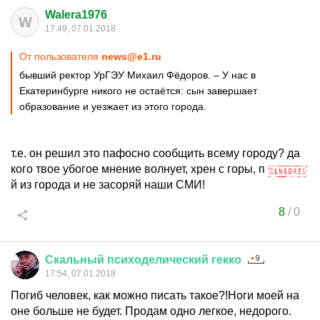
Walera1976
W
17:49, 07.01.2018
От пользователя
news@e1.ru
бывший ректор УрГЭУ Михаил Фёдоров. – У нас в
Екатеринбурге никого не остаётся: сын завершает
образование и уезжает из этого города.
т.е. он решил это пафосно сообщить всему городу? да
кого твое убогое мнение волнует, хрен с горы, п
й из города и не засоряй наши СМИ!
8
/
0
Скальный
психоделический
гекко
17:54, 07.01.2018
Погиб человек, как можно писать такое?!Ноги моей на
оне больше не будет. Продам одно легкое, недорого.