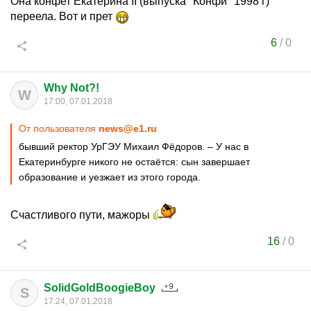
Она конфет Екатерина II (выпуска "Конфи" 1998 г)
переела. Вот и прет
6
/
0
Why Not?!
W
17:00, 07.01.2018
От пользователя
news@e1.ru
бывший ректор УрГЭУ Михаил Фёдоров. – У нас в
Екатеринбурге никого не остаётся: сын завершает
образование и уезжает из этого города.
Счастливого пути, мажоры
16
/
0
SolidGoldBoogieBoy
S
17:24, 07.01.2018