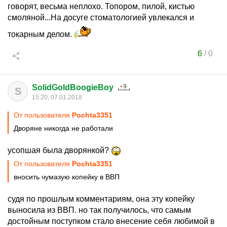
говорят, весьма неплохо. Топором, пилой, кистью
смоляной...На досуге стоматологией увлекался и
токарным делом.
6
/
0
SolidGoldBoogieBoy
S
15:20, 07.01.2018
От пользователя
Pochta3351
Дворяне никогда не работали
усопшая была дворянкой?
От пользователя
Pochta3351
вносить чумазую копейку в ВВП
судя по прошлым комментариям, она эту копейку
выносила из ВВП. но так получилось, что самым
достойным поступком стало внесение себя любимой в