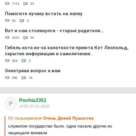
1112
59
Помогите лучику встать на лапку
52
0
Вот и сам столкнулся - старые родители...
2415
35
Гибель кота из-за халатности приюта Кот Леопольд,
скрытиe информации и самолечение.
354
2
Электрики вопрос к вам
345
16
Pochta3351
P
14:59, 07.01.2018
От пользователя
Очень Дикий Пушистик
служилое государство было. одни пахали другие их
защищали воевали