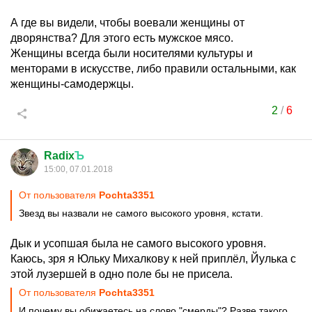
А где вы видели, чтобы воевали женщины от
дворянства? Для этого есть мужское мясо.
Женщины всегда были носителями культуры и
менторами в искусстве, либо правили остальными, как
женщины-самодержцы.
2
/
6
Radix
Ъ
15:00, 07.01.2018
От пользователя
Pochta3351
Звезд вы назвали не самого высокого уровня, кстати.
Дык и усопшая была не самого высокого уровня.
Каюсь, зря я Юльку Михалкову к ней приплёл, Йулька с
этой лузершей в одно поле бы не присела.
От пользователя
Pochta3351
И почему вы обижаетесь на слово "смерды"? Разве такого