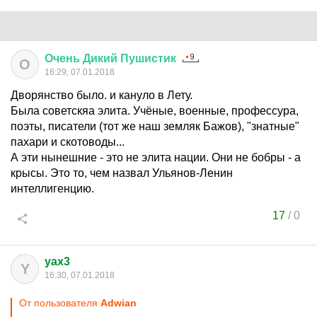
Очень
Дикий
Пушистик
О
16:29, 07.01.2018
Дворянство было. и кануло в Лету.
Была советскяа элита. Учёные, военные, профессура,
поэты, писатели (тот же наш земляк Бажов), "знатные"
пахари и скотоводы...
А эти нынешние - это не элита нации. Они не бобры - а
крысы. Это то, чем назвал Ульянов-Ленин
интеллигенцию.
17
/
0
yax3
Y
16:30, 07.01.2018
От пользователя
Adwian