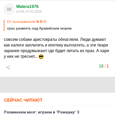
Walera1976
W
14:56, 07.01.2018
От пользователя
N D ©
прах развеять над Аравийским морем
совсем собаки аристократы обнаглели. Люди думают
как налоги заплатить и ипотеку выплатить, а эти твари
заранее продумывают где будет летать их прах. А харя
у них не треснет...
18
/
1
СЕЙЧАС ЧИТАЮТ
Разминаем мозг: играем в "Ромашку" 3