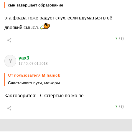
сын завершает образование
эта фраза тоже радует слух, если вдуматься в её
двоякий смысл.
7
/
0
yax3
Y
17:40, 07.01.2018
От пользователя
Mihanick
Счастливого пути, мажоры
Как говорится: - Скатертью по жо пе
7
/
0