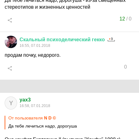
Да тебе лечиться надо, дорогуша - из-за смещенных
стереотипов и жизненных ценностей
12
/
0
Скальный
психоделический
гекко
16:55, 07.01.2018
продам почку, недорого.
0
yax3
Y
16:58, 07.01.2018
От пользователя
N D ©
Да тебе лечиться надо, дорогуша