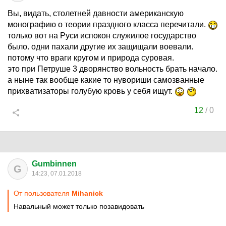
Вы, видать, столетней давности американскую
монографию о теории праздного класса перечитали.
только вот на Руси испокон служилое государство
было. одни пахали другие их защищали воевали.
потому что враги кругом и природа суровая.
это при Петруше 3 дворянство вольность брать начало.
а ныне так вообще какие то нувориши самозванные
прихватизаторы голубую кровь у себя ищут.
12
/
0
Gumbinnen
G
14:23, 07.01.2018
От пользователя
Mihanick
Навальный может только позавидовать