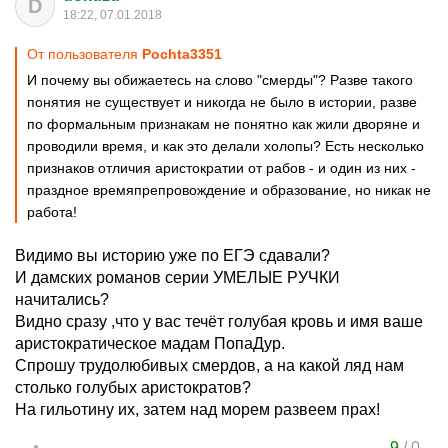
D
18:22, 07.01.2018
От пользователя
Pochta3351
И почему вы обижаетесь на слово "смерды"? Разве такого
понятия не существует и никогда не было в истории, разве
по формальным признакам не понятно как жили дворяне и
проводили время, и как это делали холопы? Есть несколько
признаков отличия аристократии от рабов - и один из них -
праздное времяпрепровождение и образование, но никак не
работа!
Видимо вы историю уже по ЕГЭ сдавали?
И дамских романов серии УМЕЛЫЕ РУЧКИ
начитались?
Видно сразу ,что у вас течёт голубая кровь и имя ваше
аристократическое мадам ПопаДур.
Спрошу трудолюбивых смердов, а на какой ляд нам
столько голубых аристократов?
На гильотину их, затем над морем развеем прах!
9
/
0