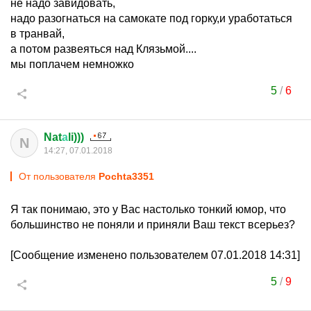
не надо завидовать,
надо разогнаться на самокате под горку,и уработаться
в транвай,
а потом развеяться над Клязьмой....
мы поплачем немножко
5
/
6
Nat
а
li)))
N
14:27, 07.01.2018
От пользователя
Pochta3351
Я так понимаю, это у Вас настолько тонкий юмор, что
большинство не поняли и приняли Ваш текст всерьез?
[Сообщение изменено пользователем 07.01.2018 14:31]
5
/
9