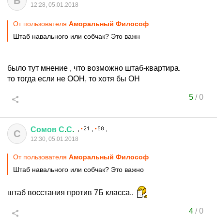
Б
12:28, 05.01.2018
От пользователя
Аморальный Философ
Штаб навального или собчак? Это важн
было тут мнение , что возможно штаб-квартира.
то тогда если не ООН, то хотя бы ОН
5
/
0
Сомов
С
.
С
.
С
12:30, 05.01.2018
От пользователя
Аморальный Философ
Штаб навального или собчак? Это важно
штаб восстания против 7Б класса..
4
/
0