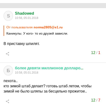
Shadowed
S
10:56, 05.01.2018
От пользователя
norma2805@e1.ru
Каникулы. У кого- то из друзей зависли.
В приставку шпилят.
12
/
1
более
девяти
миллионов
долларо
...
Б
10:58, 05.01.2018
пехота..
кто зимой штаб делает? готовь штаб летом, чтобы
зимой не было шляпы за бесцельно прожитое..
12
/
7