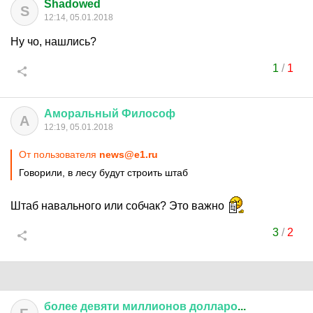
Shadowed
S
12:14, 05.01.2018
Ну чо, нашлись?
1
/
1
Аморальный
Философ
А
12:19, 05.01.2018
От пользователя
news@e1.ru
Говорили, в лесу будут строить штаб
Штаб навального или собчак? Это важно
3
/
2
более
девяти
миллионов
долларо
...