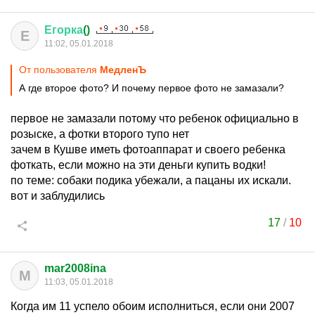
Егорка
()
Е
11:02, 05.01.2018
От пользователя
МедленЪ
А где второе фото? И почему первое фото не замазали?
первое не замазали потому что ребенок официально в
розыске, а фотки второго тупо нет
зачем в Кушве иметь фотоаппарат и своего ребенка
фоткать, если можно на эти деньги купить водки!
по теме: собаки подика убежали, а пацаны их искали.
вот и заблудились
17
/
10
mar2008ina
M
11:03, 05.01.2018
Когда им 11 успело обоим исполниться, если они 2007