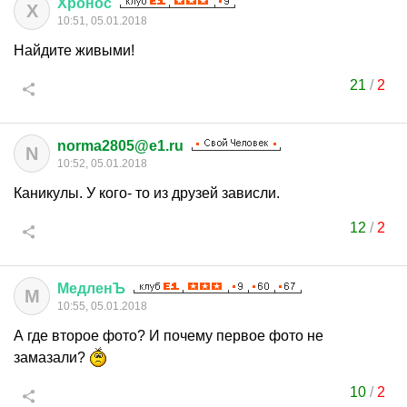
Хронос
Х
10:51, 05.01.2018
Найдите живыми!
21
/
2
norma2805@e1.ru
N
10:52, 05.01.2018
Каникулы. У кого- то из друзей зависли.
12
/
2
МедленЪ
М
10:55, 05.01.2018
А где второе фото? И почему первое фото не
замазали?
10
/
2