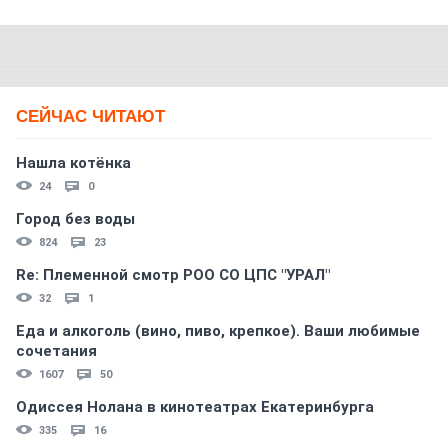
СЕЙЧАС ЧИТАЮТ
Нашла котёнка
24
0
Город без воды
824
23
Re: Племеннoй смoтр РOO CO ЦПС "УРАЛ"
32
1
Еда и алкоголь (вино, пиво, крепкое). Ваши любимые
сочетания
1607
50
Одиссея Нолана в кинотеатрах Екатеринбурга
335
16