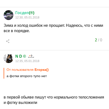
Госдеп
(®)
12:30, 05.01.2018
Зима и холод ошибок не прощает. Надеюсь, что с ними
все в порядке.
2
/
0
N D ©
12:35, 05.01.2018
От пользователя
Егорка()
а фотки второго тупо нет
в первой обьяве пишут что нормального телосложения
и фотку выложили