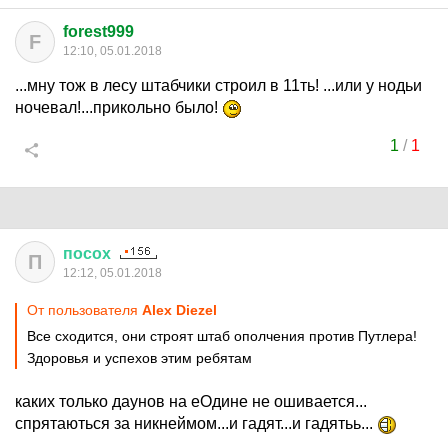
forest999
F
12:10, 05.01.2018
...мну тож в лесу штабчики строил в 11ть! ...или у нодьи
ночевал!...прикольно было!
1
/
1
посох
П
12:12, 05.01.2018
От пользователя
Alex Diezel
Все сходится, они строят штаб ополчения против Путлера!
Здоровья и успехов этим ребятам
каких только даунов на еОдине не ошивается...
спрятаються за никнеймом...и гадят...и гадятьь...