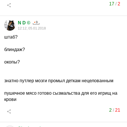
17
/
2
N D ©
12:12, 05.01.2018
штаб?
блиндаж?
окопы?
знатно путлер мозги промыл деткам нецелованным
пушечное мясо готово сызмальства для его игрищ на
крови
2
/
21