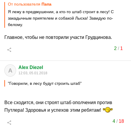
От пользователя
Папa
Я лежу в предвкушении, а кто-то штаб строит в лесу! С
закадычным приятелем и собакой Лыска! Завидую по-
белому.
Главное, чтобы не повторили участи Грудцинова.
2
/
1
Alex Diezel
A
12:03, 05.01.2018
"Говорили, в лесу будут строить штаб"
Все сходится, они строят штаб ополчения против
Путлера! Здоровья и успехов этим ребятам!
4
/
18