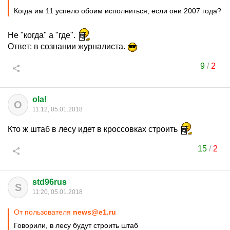
Когда им 11 успело обоим исполниться, если они 2007 года?
Не "когда" а "где".
Ответ: в сознании журналиста.
9
/
2
ola!
O
11:12, 05.01.2018
Кто ж штаб в лесу идет в кроссовках строить
15
/
2
std96rus
S
11:20, 05.01.2018
От пользователя
news@e1.ru
Говорили, в лесу будут строить штаб