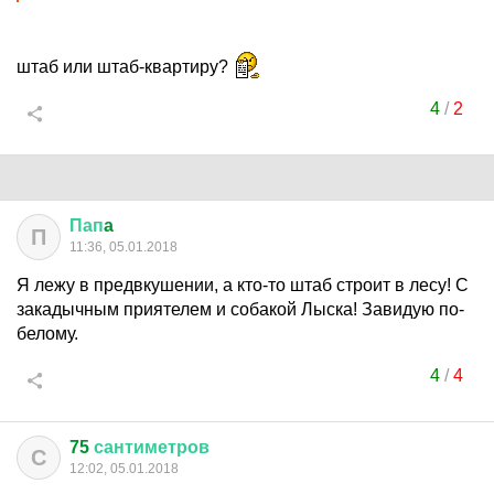
штаб или штаб-квартиру?
4
/
2
Пап
a
П
11:36, 05.01.2018
Я лежу в предвкушении, а кто-то штаб строит в лесу! С
закадычным приятелем и собакой Лыска! Завидую по-
белому.
4
/
4
75
сантиметров
С
12:02, 05.01.2018