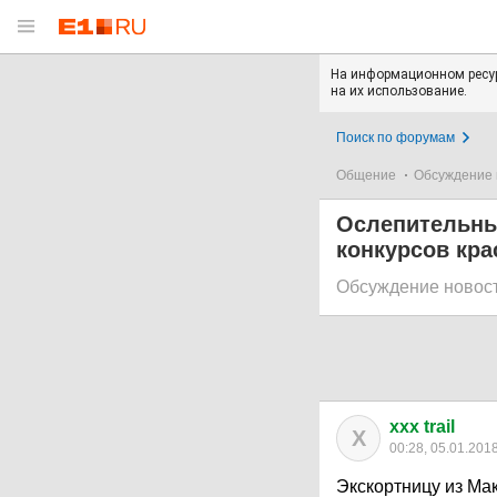
На информационном ресур
на их использование.
Поиск по форумам
Общение
Обсуждение 
Ослепительны
конкурсов кра
Обсуждение новос
xxx trail
X
00:28, 05.01.201
Экскортницу из Ма