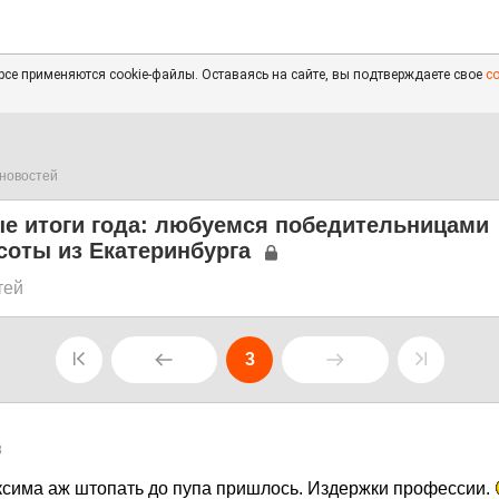
се применяются cookie-файлы. Оставаясь на сайте, вы подтверждаете свое
с
новостей
е итоги года: любуемся победительницами
соты из Екатеринбурга
тей
3
8
ксима аж штопать до пупа пришлось. Издержки профессии.