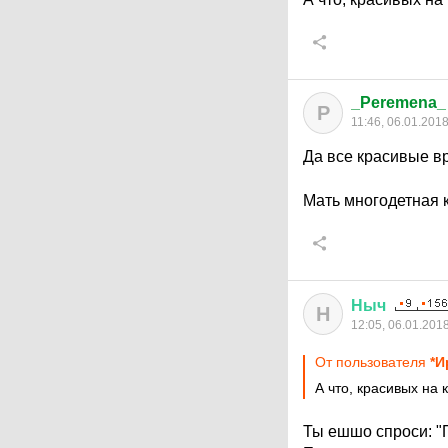
_Peremena_
P
11:46, 06.01.201
Да все красивые вр
Мать многодетная к
Ныч
Н
12:05, 06.01.201
От пользователя
*И
А что, красивых на 
Ты ешшо спроси: "П