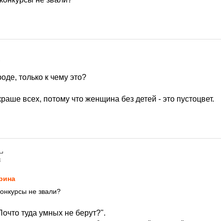
8
оде, только к чему это?
раше всех, потому что женщина без детей - это пустоцвет.
8
рина
конкурсы не звали?
очто туда умных не берут?".