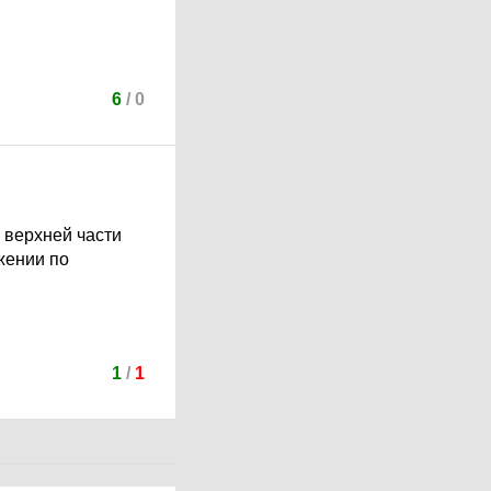
6
/
0
 верхней части
жении по
1
/
1