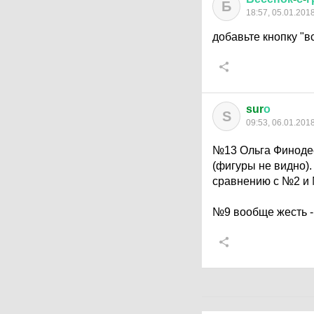
Б
18:57, 05.01.201
добавьте кнопку "
sur
о
S
09:53, 06.01.201
№13 Ольга Финоде
(фигуры не видно)
сравнению с №2 и
№9 вообще жесть -