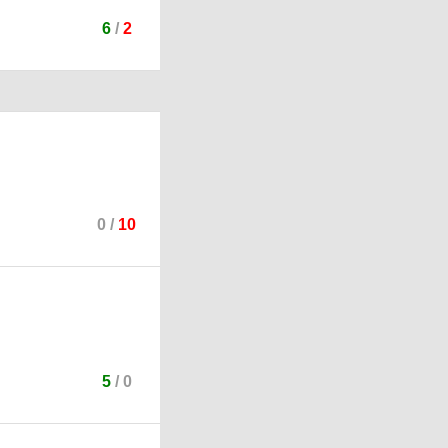
6
/
2
0
/
10
5
/
0