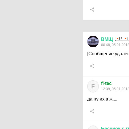
ВМЩ
00:48, 05.01.201
[Сообщение удален
fi-tec
F
12:39, 05.01.201
да ну их в ж....
Бесёнок
-
с
-
г