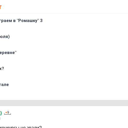
Т
граем в "Ромашку" 3
юля)
еревне"
х?
тале
а
)
8
 конкурсы не звали?