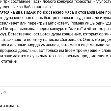
 и три составные части любого конкурса "красоты" - глупост
упленные за бабло папиков.
лятся на два видАа: поиск свежего мяса и отоваривание п
е дура конченая очень быстро понимает куда попали и куда
 сваливает или переигрывает систему (помню лишь один уд
з Питера, вылезшая через конкурс в "илиты" и чётенько р
ьзу). Естественно, остаются дуры крашеные, которых орган
 натаскивают и по итогу папикам сбагривают. Опять же рядо
, ноги длинные, морда умильная, зато мозга ещё меньше, чем
и процесса довольны, вот только им (всем троим) ещё и сла
они занимаются их унылым так называемым продвижением, 
 статейки.
8
и закрыта.