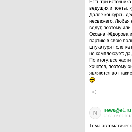
Есть три источника
ведущих и понты, к
Далее конкурсы де
несвежего. Любая н
ведут, поэтому или
Оксана Фёдорова и
партию в свою пол
штукатурят, слегка
не комплексует: да
По итогу, все част
хочется, поэтому 
являются вот такие
news@e1.ru
N
23:08, 06.02.201
Тема автоматическ