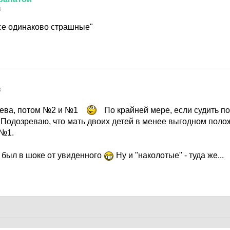
8
все одинаково страшные"
8
ева, потом №2 и №1
По крайней мере, если судить по
. Подозреваю, что мать двоих детей в менее выгодном поло
 №1.
 был в шоке от увиденного
Ну и "наколотые" - туда же...