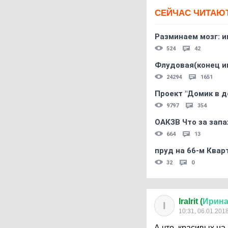
СЕЙЧАС ЧИТАЮ
Разминаем мозг: и
524
42
Флудовая(конец и
24294
1651
Проект "Домик в д
9797
354
ОАКЗВ Что за запа
664
13
пруд на 66-м Квар
32
0
IraIrit (
Ирин
I
10:31, 06.01.201
А что, красивых на