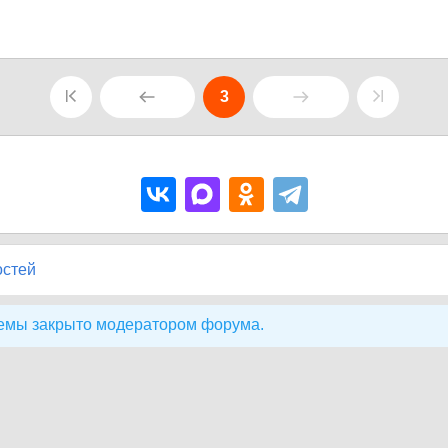
3
остей
емы закрыто модератором форума.