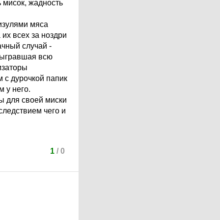
ь мисок, жадность
ризулями мяса
 их всех за ноздри
ачный случай -
азыгравшая всю
изаторы
м с дурочкой папик
 у него.
вы для своей миски
следствием чего и
1
/
0