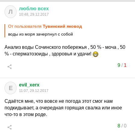
люблю
всех
Л
10:48, 29.12.2017
От пользователя
Тувинский яковод
воды из моря зачерпнул с собой
Анализ воды Сочинского побережья , 50 % - моча , 50
% - сперматозоиды , здоровья и удачи!
9
/
1
evil_xerx
E
11:07, 29.12.2017
Сдаётся мне, что вовсе не погода этот смог нам
подкидывает, а очередная горящая свалка или иное
что-то в этом роде.
8
/
0