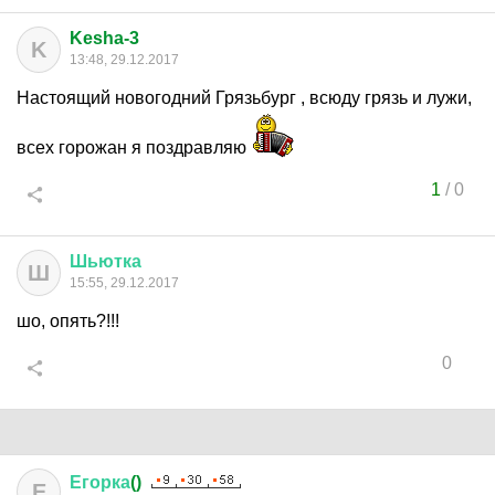
Kesha-3
K
13:48, 29.12.2017
Настоящий новогодний Грязьбург , всюду грязь и лужи,
всех горожан я поздравляю
1
/
0
Шьютка
Ш
15:55, 29.12.2017
шо, опять?!!!
0
Егорка
()
Е