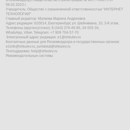
(Роскомнадзор) Свидетельство о регистрации № ФС77-84675 от
06.02.2023 г.
Учредитель: Общество с ограниченной ответственностью "ИНТЕРНЕТ
ТЕХНОЛОГИИ"
Главный редактор: Малкова Марина Андреевна
Адрес редакции: 620014, Екатеринбург, ул. Шейнкмана, 10, 3-й этаж,
Телефоны (круглосуточно): 8 (343) 379-49-95, 34-555-34,
WhatsApp, Viber, Telegram: +7 909 704-57-70
Электронный адрес редакции:
e1@shkulev.ru
Контактные данные для Роскомнадзора и государственных органов:
e1info@shkulev.ru
,
juristekat@shkulev.ru
Техподдержка:
help@shkulev.ru
Рекомендательные системы