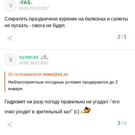
-YAS-
Y
10:03, 29.12.2017
Сократить праздничное курение на балконах и салюты
не пускать - смога не будет.
2
/
1
хулиган
Х
10:08, 29.12.2017
От пользователя
news@e1.ru
Неблагоприятные погодные условия продержатся до 2
января.
Гидромет ни разу погоду правильно не угадал -"его
очко уходит в зрительный зал" (с)
3
/
0