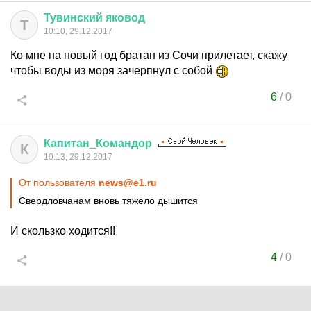
Тувинский
яковод
Т
10:10, 29.12.2017
Ко мне на новый год братан из Сочи прилетает, скажу
чтобы воды из моря зачерпнул с собой
6
/
0
Капитан
_
Командор
К
10:13, 29.12.2017
От пользователя
news@e1.ru
Свердловчанам вновь тяжело дышится
И скользко ходится!!
4
/
0