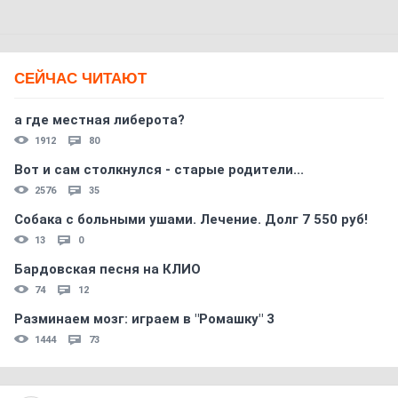
СЕЙЧАС ЧИТАЮТ
а где местная либерота?
1912
80
Вот и сам столкнулся - старые родители...
2576
35
Собака с больными ушами. Лечение. Долг 7 550 руб!
13
0
Бардовская песня на КЛИО
74
12
Разминаем мозг: играем в "Ромашку" 3
1444
73