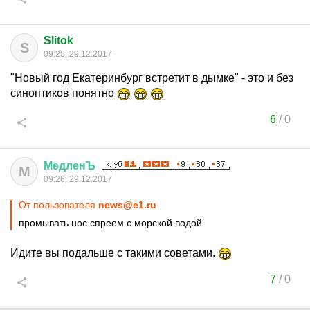
Slitok
S
09:25, 29.12.2017
"Новый год Екатеринбург встретит в дымке" - это и без
синоптиков понятно
6
/
0
МедленЪ
М
09:26, 29.12.2017
От пользователя
news@e1.ru
промывать нос спреем с морской водой
Идите вы подальше с такими советами.
7
/
0