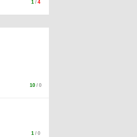
1
/
4
10
/
0
1
/
0