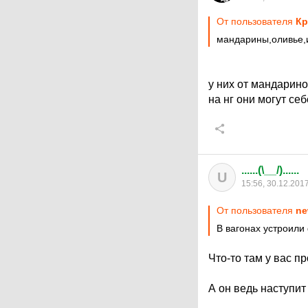
От пользователя
Кр
мандарины,оливье,и
у них от мандарин
на нг они могут се
......(\__/)......
U
15:56, 30.12.201
От пользователя
ne
В вагонах устроили
Что-то там у вас п
А он ведь наступит