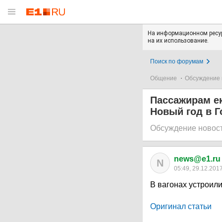
На информационном ресур
на их использование.
Поиск по форумам
Общение
Обсуждение 
Пассажирам ек
Новый год в Г
Обсуждение новос
news@e1.ru
N
05:49, 29.12.201
В вагонах устроил
Оригинал статьи