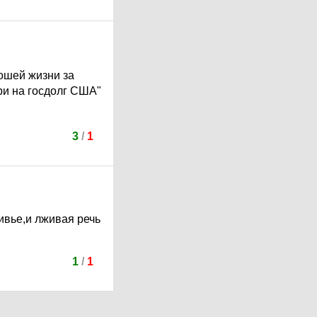
ошей жизни за
три на госдолг США"
3
/
1
ивье,и лживая речь
1
/
1