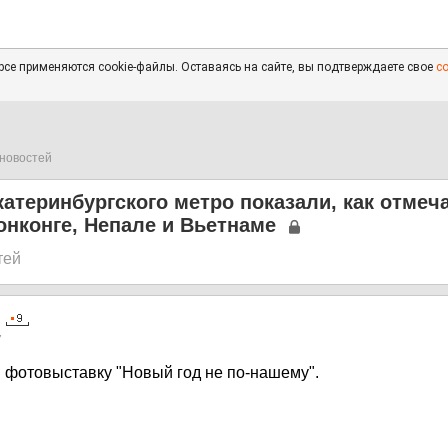
се применяются cookie-файлы. Оставаясь на сайте, вы подтверждаете свое
с
новостей
атеринбургского метро показали, как отмеч
онконге, Непале и Вьетнаме
тей
7
и фотовыставку "Новый год не по-нашему".