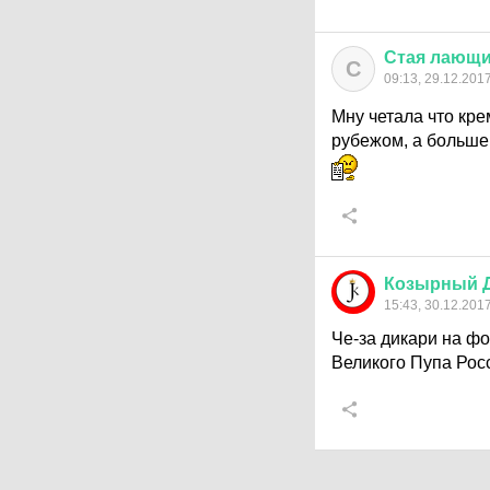
Стая
лающи
С
09:13, 29.12.201
Мну четала что кр
рубежом, а больше 
Козырный
15:43, 30.12.201
Че-за дикари на ф
Великого Пупа Рос