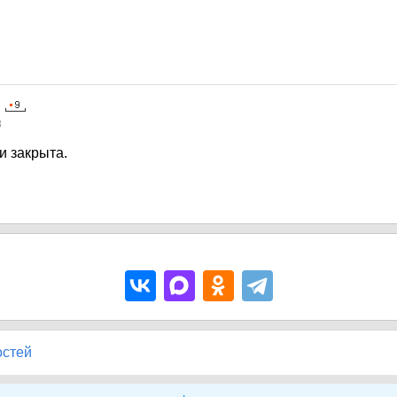
8
и закрыта.
остей