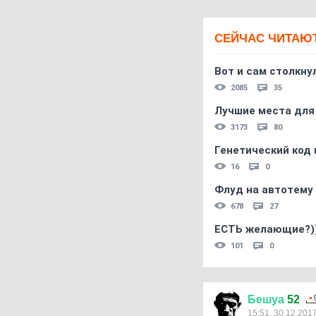
СЕЙЧАС ЧИТАЮ
Вот и сам столкнул
2085
35
Лучшие места для
3173
80
Генетический код 
16
0
Флуд на автотему
678
27
ЕСТЬ желающие?)
101
0
Бешуа
52
15:51, 30.12.201