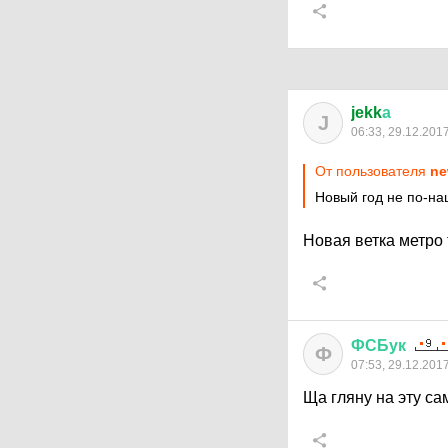
jekk
а
J
06:33, 29.12.201
От пользователя
ne
Новый год не по-н
Новая ветка метро
ФСБук
Ф
07:53, 29.12.201
Ща гляну на эту са