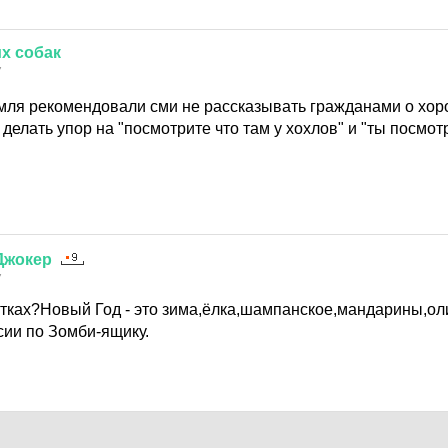
х
собак
7
емля рекомендовали сми не рассказывать гражданами о хор
делать упор на "посмотрите что там у хохлов" и "ты посмо
Джокер
7
отках?Новый Год - это зима,ёлка,шампанское,мандарины,ол
сии по Зомби-ящику.