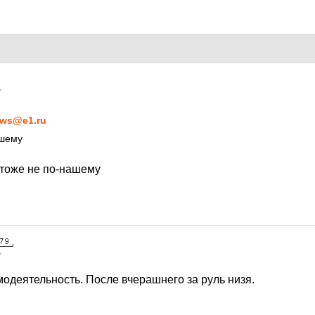
7
ws@e1.ru
ашему
 тоже не по-нашему
7
модеятельность. После вчерашнего за руль низя.