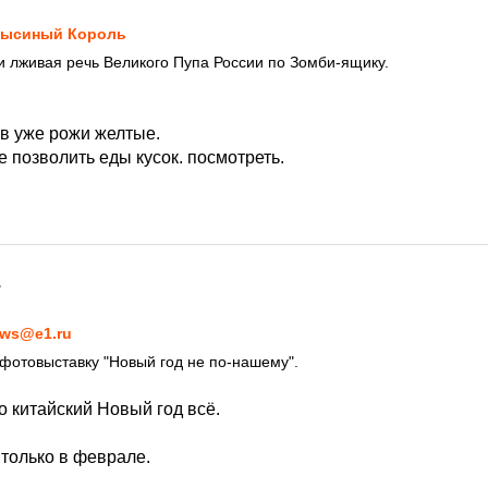
ысиный Король
 лживая речь Великого Пупа России по Зомби-ящику.
ов уже рожи желтые.
бе позволить еды кусок. посмотреть.
7
ws@e1.ru
 фотовыставку "Новый год не по-нашему".
ро китайский Новый год всё.
 только в феврале.