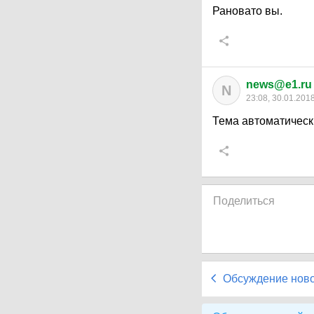
Рановато вы.
news@e1.ru
N
23:08, 30.01.201
Тема автоматическ
Поделиться
Обсуждение нов