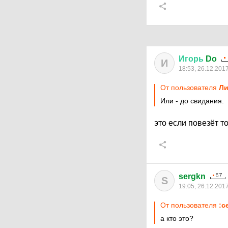
Игорь
Do
И
18:53, 26.12.201
От пользователя
Ли
Или - до свидания.
это если повезёт то
sergkn
S
19:05, 26.12.201
От пользователя
:c
а кто это?