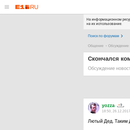
На информационном ресур
на их использование.
Поиск по форумам
Общение
Обсуждение 
Скончался ко
Обсуждение новос
yozza
18:50, 26.12.201
Лютый Дед. Таким 