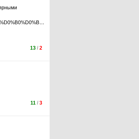
лярными
%D0%BA%D0%BE%D0%B2%D0%BB%D0%B5%D0%B2%D0%B8%D1%87
13
/
2
11
/
3