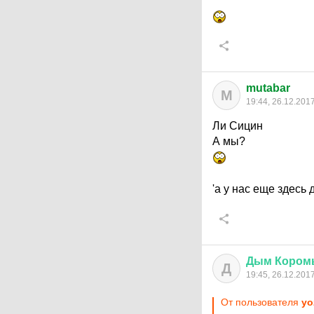
mutabar
M
19:44, 26.12.201
Ли Сицин
А мы?
'а у нас еще здесь 
Дым
Кором
Д
19:45, 26.12.201
От пользователя
yo