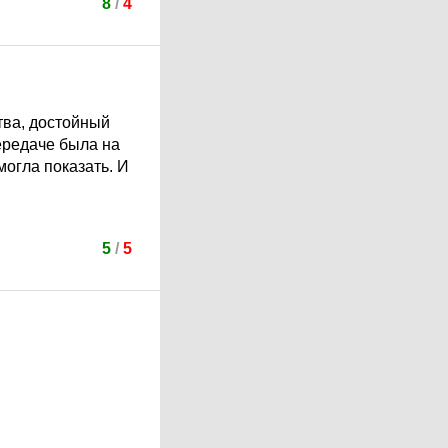
8
/
4
тва, достойный
передаче была на
могла показать. И
5
/
5