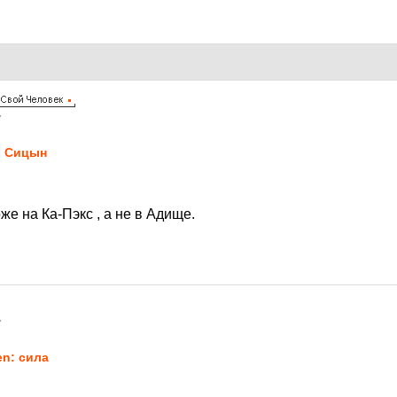
7
 Сицын
же на Ка-Пэкс , а не в Адище.
7
en: сила