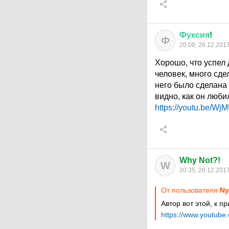
Фуксия
!
Ф
20:08, 26.12.201
Хорошо, что успел 
человек, много сде
него было сделана 
видно, как он люби
https://youtu.be/W
Why Not?!
W
20:35, 26.12.201
От пользователя
Ny
Автор вот этой, к п
https://www.youtu