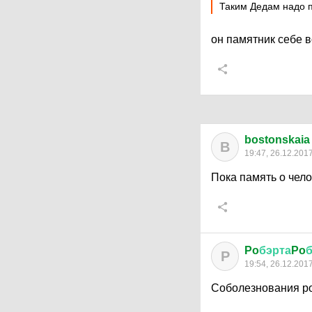
Таким Дедам надо п
он памятник себе 
bostonskaia
B
19:47, 26.12.201
Пока память о чело
Po
бэрта
Po
P
19:54, 26.12.201
Соболезнования 