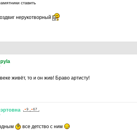
амятники ставить
воздвиг нерукотворный
 pyla
7
веке живёт, то и он жив! Браво артисту!
бэртовна
7
родным
все детство с ним