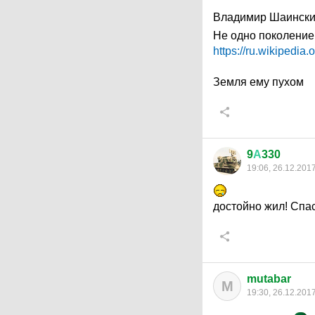
Владимир Шаинский
Не одно поколение
https://ru.wikipe
Земля ему пухом
9
А
330
19:06, 26.12.201
достойно жил! Спа
mutabar
M
19:30, 26.12.201