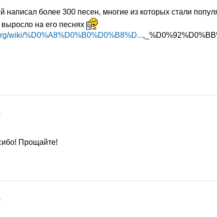
 написал более 300 песен, многие из которых стали попу
 выросло на его песнях
dia.org/wiki/%D0%A8%D0%B0%D0%B8%D...
,_%D0%92%D0%BB%D0%B0%D0%B4%D0%B8%D0%BC%D0%B8%D1%80_%D0%AF
7
сибо! Прощайте!
7