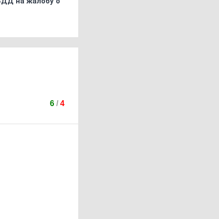
БДД на жалобу о
6
/
4