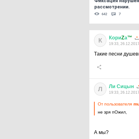
Фиксация нарушен
рассмотрении.
642
7
Кори
Z
а
™
К
19:33, 26.12.201
Такие песни душевн
Ли
Сицын
Л
19:33, 26.12.201
От пользователя
mu
не зря пОжил,
А мы?