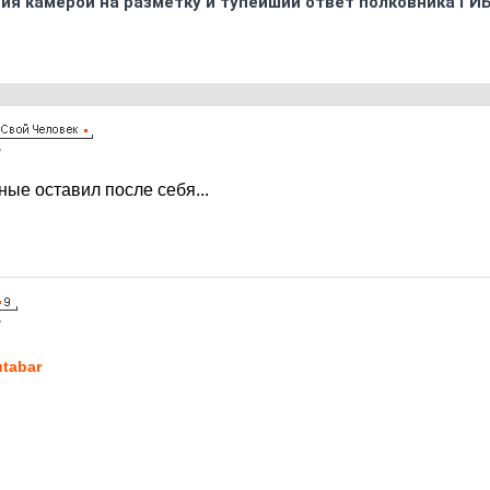
ия камерой на разметку и тупейший ответ полковника ГИ
7
ые оставил после себя...
7
tabar