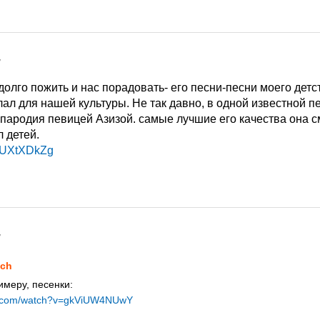
7
долго пожить и нас порадовать- его песни-песни моего детс
лал для нашей культуры. Не так давно, в одной известной 
пародия певицей Азизой. самые лучшие его качества она с
л детей.
jMUXtXDkZg
7
ch
римеру, песенки:
be.com/watch?v=gkViUW4NUwY