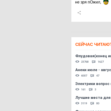
не зря пОжил,
СЕЙЧАС ЧИТАЮ
Флудовая(конец и
23768
1627
Анеки июле - авгус
6587
47
Электрики вопрос 
161
3
Лучшие места для
3119
80