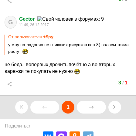
Gector
G
11:49, 26.12.2017
От пользователя
+Spy
у мну на ладонях нет никаких рисунков вен 8( волосы токма
растут
не беда.. вопервых дрочить почётно а во вторых
варежки те покупать не нужно
3
/
1
1
Поделиться