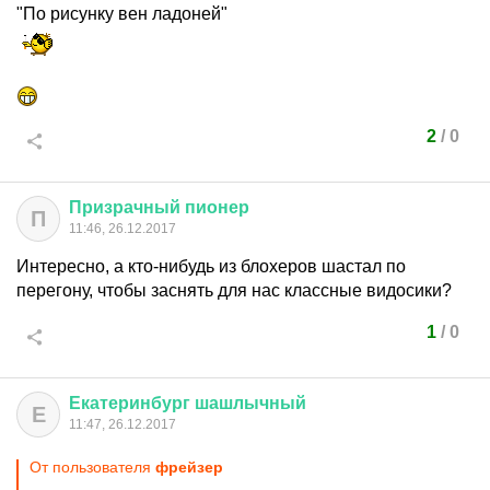
"По рисунку вен ладоней"
2
/
0
Призрачный
пионер
П
11:46, 26.12.2017
Интересно, а кто-нибудь из блохеров шастал по
перегону, чтобы заснять для нас классные видосики?
1
/
0
Екатеринбург
шашлычный
Е
11:47, 26.12.2017
От пользователя
фрейзер