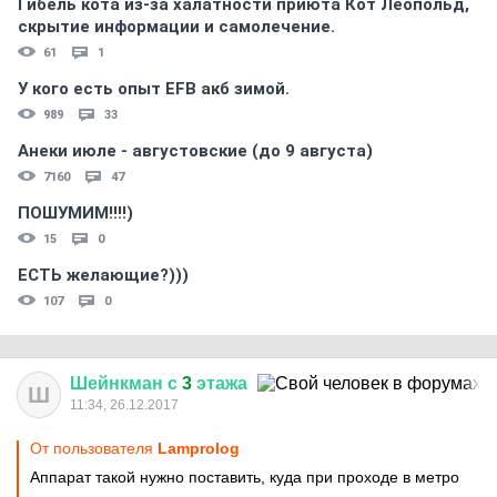
Гибель кота из-за халатности приюта Кот Леопольд,
скрытиe информации и самолечение.
61
1
У кого есть опыт EFB акб зимой.
989
33
Анеки июле - августовские (до 9 августа)
7160
47
ПОШУМИМ!!!!)
15
0
ЕСТЬ желающие?)))
107
0
Шейнкман
с
3
этажа
Ш
11:34, 26.12.2017
От пользователя
Lamprolog
Аппарат такой нужно поставить, куда при проходе в метро