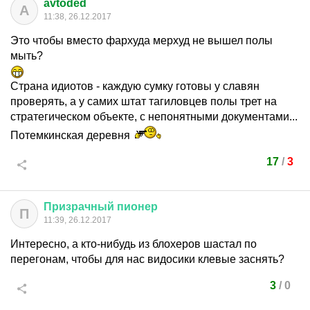
avtoded
A
11:38, 26.12.2017
Это чтобы вместо фархуда мерхуд не вышел полы
мыть?
Страна идиотов - каждую сумку готовы у славян
проверять, а у самих штат тагиловцев полы трет на
стратегическом объекте, с непонятными документами...
Потемкинская деревня
17
/
3
Призрачный
пионер
П
11:39, 26.12.2017
Интересно, а кто-нибудь из блохеров шастал по
перегонам, чтобы для нас видосики клевые заснять?
3
/
0