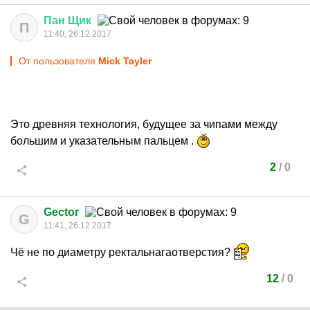
Пан
Щик
П
11:40, 26.12.2017
От пользователя
Mick Tayler
Это древняя технология, будущее за чипами между
большим и указательным пальцем .
2
/
0
Gector
G
11:41, 26.12.2017
Чё не по диаметру ректальнагаотверстия?
12
/
0