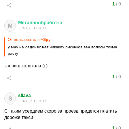
1
/
0
Металлообработка
М
11:48, 26.12.2017
От пользователя
+Spy
у мну на ладонях нет никаких рисунков вен волосы токма
растут
звони в колокола (с)
1
/
0
sllava
S
11:48, 26.12.2017
С таким усердием скоро за проезд придется платить
дороже такси
1
/
0