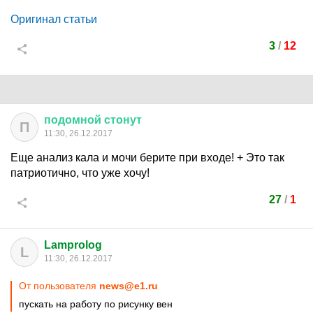
Оригинал статьи
3
/
12
подомной
стонут
П
11:30, 26.12.2017
Еще анализ кала и мочи берите при входе! + Это так
патриотично, что уже хочу!
27
/
1
Lamprolog
L
11:30, 26.12.2017
От пользователя
news@e1.ru
пускать на работу по рисунку вен