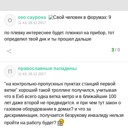
око
саурона
О
11:43, 26.12.2017
по плевку интереснее будет. плюнюл на прибор, тот
определил твой днк и ты прошел дальше
3
/
0
православные
паладины
П
11:43, 26.12.2017
"на контрольно-пропускных пунктах станций первой
ветки" хороший такой троллинг получился, учитывая
что в Екб всего одна ветка метро и в ближайшие 100
лет даже второй не предвидится. и при чем тут закон о
газовом оборудовании в домах? и что за
дискриминация, получается безрукому инвалиду нельзя
пройти на работу будет?