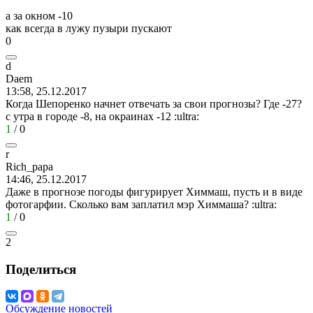
а за окном -10
как всегда в лужу пузыри пускают
0
d
Daem
13:58, 25.12.2017
Когда Шепоренко начнет отвечать за свои прогнозы? Где -27?
с утра в городе -8, на окраинах -12
:ultra:
1
/
0
r
Rich_papa
14:46, 25.12.2017
Даже в прогнозе погоды фигурирует Химмаш, пусть и в виде
фотогарфии. Сколько вам заплатил мэр Химмаша?
:ultra:
1
/
0
2
Поделиться
Обсуждение новостей