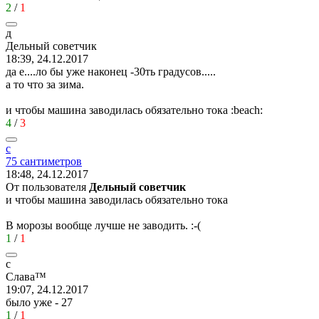
2
/
1
д
Дельный
советчик
18:39, 24.12.2017
да е....ло бы уже наконец -30ть градусов.....
а то что за зима.
и чтобы машина заводилась обязательно тока
:beach:
4
/
3
с
75
сантиметров
18:48, 24.12.2017
От пользователя
Дельный советчик
и чтобы машина заводилась обязательно тока
В морозы вообще лучше не заводить.
:-(
1
/
1
c
C
л
a
в
a™
19:07, 24.12.2017
было уже - 27
1
/
1