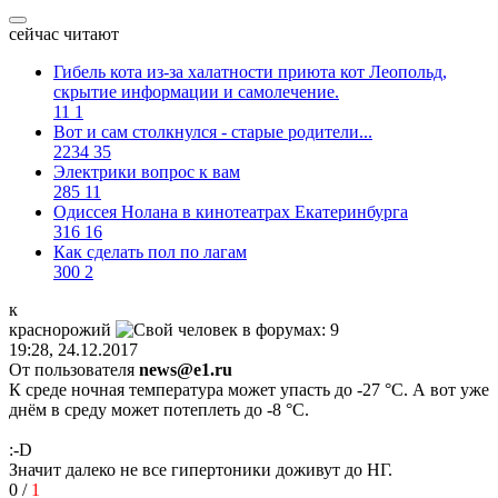
сейчас читают
Гибель кота из-за халатности приюта кот Леопольд,
скрытиe информации и самолечение.
11
1
Вот и сам столкнулся - старые родители...
2234
35
Электрики вопрос к вам
285
11
Одиссея Нолана в кинотеатрах Екатеринбурга
316
16
Как сделать пол по лагам
300
2
к
краснорожий
19:28, 24.12.2017
От пользователя
news@e1.ru
К среде ночная температура может упасть до -27 °С. А вот уже
днём в среду может потеплеть до -8 °С.
:-D
Значит далеко не все гипертоники доживут до НГ.
0
/
1