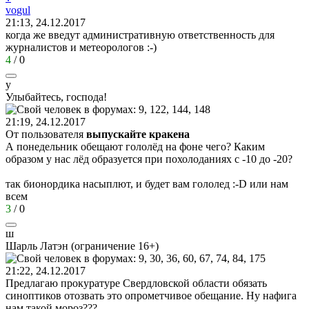
v
о
gul
21:13, 24.12.2017
когда же введут административную ответственность для
журналистов и метеорологов
:-)
4
/
0
у
Улыбайтесь
,
господа
!
21:19, 24.12.2017
От пользователя
выпускайте кракена
А понедельник обещают гололёд на фоне чего? Каким
образом у нас лёд образуется при похолоданиях с -10 до -20?
так бионордика насыплют, и будет вам гололед
:-D
или нам
всем
3
/
0
ш
Шарль
Латэн
(
ограничение
16+)
21:22, 24.12.2017
Предлагаю прокуратуре Свердловской области обязать
синоптиков отозвать это опрометчивое обещание. Ну нафига
нам такой мороз???