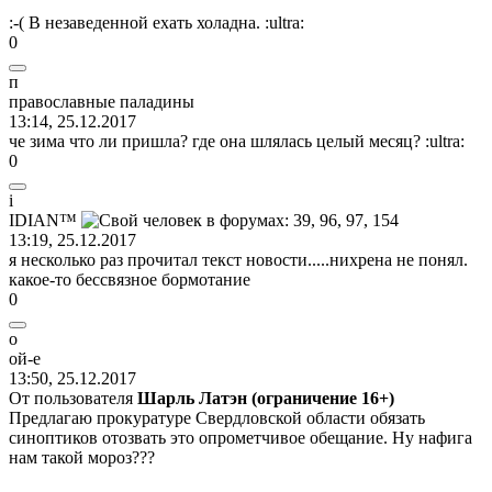
:-(
В незаведенной ехать холадна.
:ultra:
0
п
православные
паладины
13:14, 25.12.2017
че зима что ли пришла? где она шлялась целый месяц?
:ultra:
0
i
IDI
А
N™
13:19, 25.12.2017
я несколько раз прочитал текст новости.....нихрена не понял.
какое-то бессвязное бормотание
0
о
ой
-
е
13:50, 25.12.2017
От пользователя
Шарль Латэн (ограничение 16+)
Предлагаю прокуратуре Свердловской области обязать
синоптиков отозвать это опрометчивое обещание. Ну нафига
нам такой мороз???