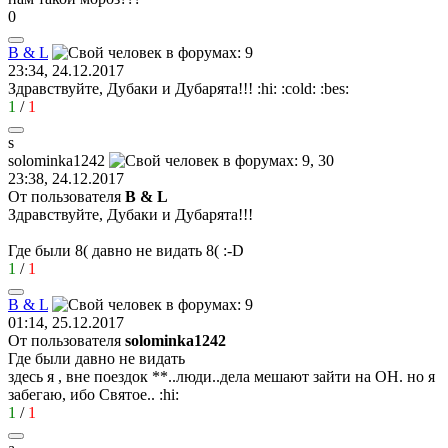
0
B & L
23:34, 24.12.2017
Здравствуйте, Дубаки и Дубарята!!!
:hi:
:cold:
:bes:
1
/
1
s
solominka1242
23:38, 24.12.2017
От пользователя
B & L
Здравствуйте, Дубаки и Дубарята!!!
Где были
8(
давно не видать
8(
:-D
1
/
1
B & L
01:14, 25.12.2017
От пользователя
solominka1242
Где были давно не видать
здесь я , вне поездок **..люди..дела мешают зайти на ОН. но я
забегаю, ибо Святое..
:hi:
1
/
1