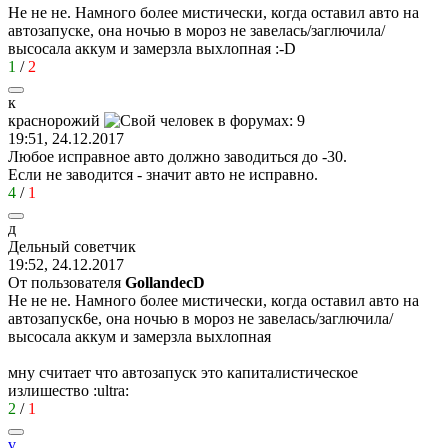
Не не не. Намного более мистически, когда оставил авто на
автозапуске, она ночью в мороз не завелась/заглючила/
высосала аккум и замерзла выхлопная
:-D
1
/
2
к
краснорожий
19:51, 24.12.2017
Любое исправное авто должно заводиться до -30.
Если не заводится - значит авто не исправно.
4
/
1
д
Дельный
советчик
19:52, 24.12.2017
От пользователя
GollandecD
Не не не. Намного более мистически, когда оставил авто на
автозапуск6е, она ночью в мороз не завелась/заглючила/
высосала аккум и замерзла выхлопная
мну считает что автозапуск это капиталистическое
излишество
:ultra:
2
/
1
v