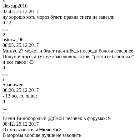
a
alexcap2010
02:42, 25.12.2017
ну хорошо хоть мороз будет, правда снега не завезли
0
/
2
o
ostrow_96
08:05, 25.12.2017
Минус 27 может и будет где-нибудь посреди болота севернее
Полуночного, а тут уже заголовок готов, "ратуйте бабоньки"
и всё такое
:-D
0
s
Shadowed
08:20, 25.12.2017
- 13 всего.
:ultra:
0
г
Гленн
Вилобородый
08:42, 25.12.2017
От пользователя
Нямо <u>
В морозы вообще лучше не заводить