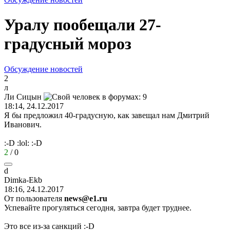
Уралу пообещали 27-
градусный мороз
Обсуждение новостей
2
л
Ли
Сицын
18:14, 24.12.2017
Я бы предложил 40-градусную, как завещал нам Дмитрий
Иванович.
:-D
:lol:
:-D
2
/
0
d
Dimka-Ekb
18:16, 24.12.2017
От пользователя
news@e1.ru
Успевайте прогуляться сегодня, завтра будет труднее.
Это все из-за санкций
:-D