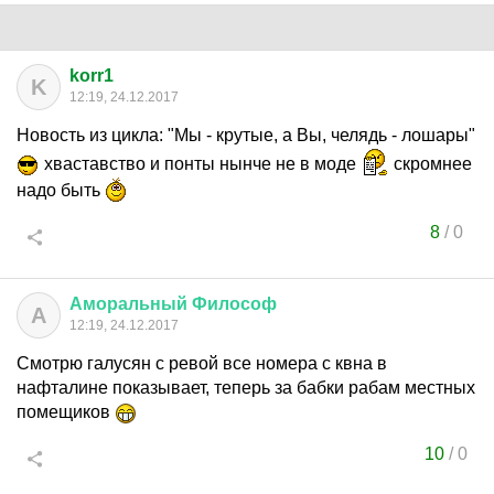
korr1
K
12:19, 24.12.2017
Новость из цикла: "Мы - крутые, а Вы, челядь - лошары"
хваставство и понты нынче не в моде
скромнее
надо быть
8
/
0
Аморальный
Философ
А
12:19, 24.12.2017
Смотрю галусян с ревой все номера с квна в
нафталине показывает, теперь за бабки рабам местных
помещиков
10
/
0