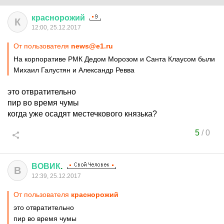
краснорожий
К
12:00, 25.12.2017
От пользователя
news@e1.ru
На корпоративе РМК Дедом Морозом и Санта Клаусом были
Михаил Галустян и Александр Ревва
это отвратительно
пир во время чумы
когда уже осадят местечкового князька?
5
/
0
ВОВИК
.
В
12:39, 25.12.2017
От пользователя
краснорожий
это отвратительно
пир во время чумы