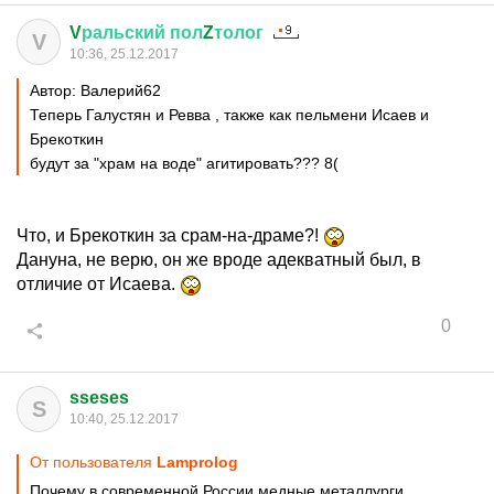
V
ральский
пол
Z
толог
V
10:36, 25.12.2017
Автор: Валерий62
Теперь Галустян и Ревва , также как пельмени Исаев и
Брекоткин
будут за "храм на воде" агитировать??? 8(
Что, и Брекоткин за срам-на-драме?!
Дануна, не верю, он же вроде адекватный был, в
отличие от Исаева.
0
sseses
S
10:40, 25.12.2017
От пользователя
Lamprolog
Почему в современной России медные металлурги