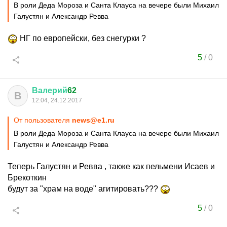
В роли Деда Мороза и Санта Клауса на вечере были Михаил
Галустян и Александр Ревва
НГ по европейски, без снегурки ?
5
/
0
Валерий
62
В
12:04, 24.12.2017
От пользователя
news@e1.ru
В роли Деда Мороза и Санта Клауса на вечере были Михаил
Галустян и Александр Ревва
Теперь Галустян и Ревва , также как пельмени Исаев и
Брекоткин
будут за "храм на воде" агитировать???
5
/
0