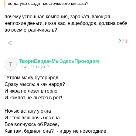
когда уже осадят местечкового князька?
почему успешная компания, зарабатывающая
неплохие деньги, из-за вас, нищебродов, должна себя
во всем ограничивать?
2
/
1
ТвориБардакМыЗдесьПроездом
Т
12:43, 25.12.2017
"Утром мажу бутерброд —
Сразу мысль: а как народ?
И икра не лезет в горло,
И компот не льется в рот!
Ночью встану у окна
И стою всю ночь без сна —
Все волнуюсь об Расее,
Как там, бедная, она?" - и другие новогодние