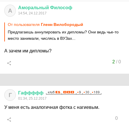
Аморальный
Философ
А
14:54, 24.12.2017
От пользователя
Гленн Вилобородый
Предлагаешь аннулировать их дипломы? Они ведь чье-то
место занимали, числясь в ВУЗах...
А зачем им дипломы?
2
/
0
Гаффффф
Г
01:34, 25.12.2017
У меня есть аналогичная фотка с нагиевым.
0