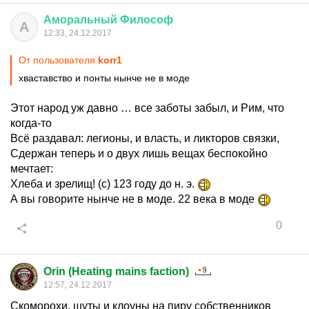
Аморальный
Философ
А
12:33, 24.12.2017
От пользователя
korr1
хваставство и понты нынче не в моде
Этот народ уж давно … все заботы забыл, и Рим, что
когда-то
Всё раздавал: легионы, и власть, и ликторов связки,
Сдержан теперь и о двух лишь вещах беспокойно
мечтает:
Хлеба и зрелищ! (c) 123 году до н. э.
А вы говорите нынче не в моде. 22 века в моде
0
Orin (Heating mains faction)
12:57, 24.12.2017
Скоморохи, шуты и клоуны на пиру собственников