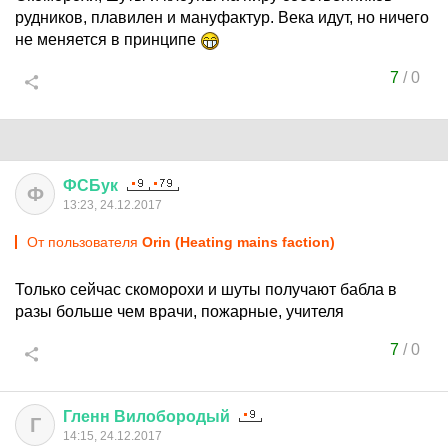
рудников, плавилен и мануфактур. Века идут, но ничего
не меняется в принципе
7
/
0
ФСБук
Ф
13:23, 24.12.2017
От пользователя
Orin (Heating mains faction)
Только сейчас скоморохи и шуты получают бабла в
разы больше чем врачи, пожарные, учителя
7
/
0
Гленн
Вилобородый
Г
14:15, 24.12.2017