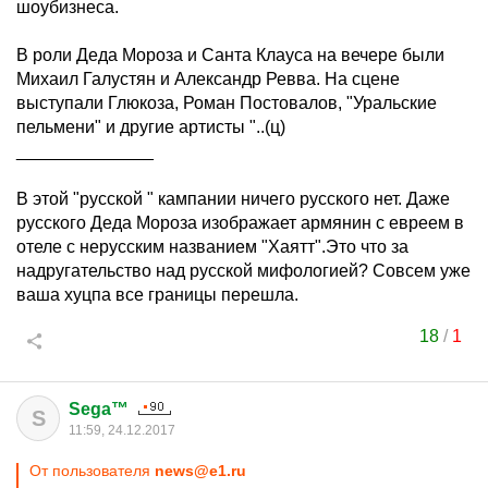
шоубизнеса.
В роли Деда Мороза и Санта Клауса на вечере были
Михаил Галустян и Александр Ревва. На сцене
выступали Глюкоза, Роман Постовалов, "Уральские
пельмени" и другие артисты "..(ц)
______________
В этой "русской " кампании ничего русского нет. Даже
русского Деда Мороза изображает армянин с евреем в
отеле с нерусским названием "Хаятт".Это что за
надругательство над русской мифологией? Совсем уже
ваша хуцпа все границы перешла.
18
/
1
Sega™
S
11:59, 24.12.2017
От пользователя
news@e1.ru