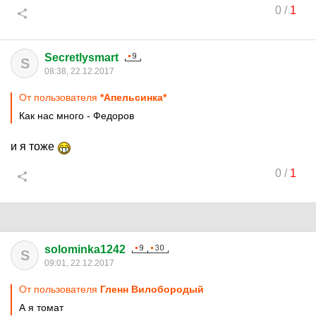
0
/
1
Secretlysmart
S
08:38, 22.12.2017
От пользователя
*Апельсинка*
Как нас много - Федоров
и я тоже
0
/
1
solominka1242
S
09:01, 22.12.2017
От пользователя
Гленн Вилобородый
А я томат