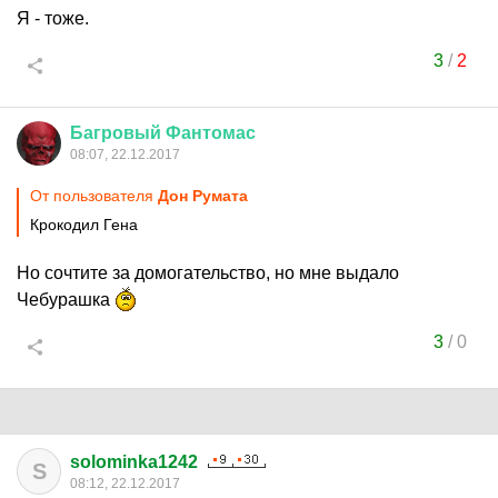
Я - тоже.
3
/
2
Багровый
Фантомас
08:07, 22.12.2017
От пользователя
Дон Руматa
Крокодил Гена
Но сочтите за домогательство, но мне выдало
Чебурашка
3
/
0
solominka1242
S
08:12, 22.12.2017