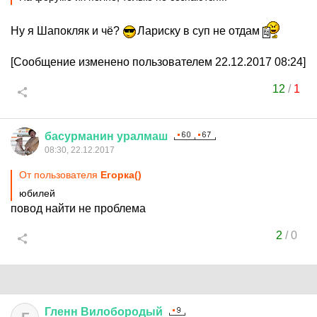
Ну я Шапокляк и чё?
Лариску в суп не отдам
[Сообщение изменено пользователем 22.12.2017 08:24]
12
/
1
басурманин
уралмаш
08:30, 22.12.2017
От пользователя
Егорка()
юбилей
повод найти не проблема
2
/
0
Гленн
Вилобородый