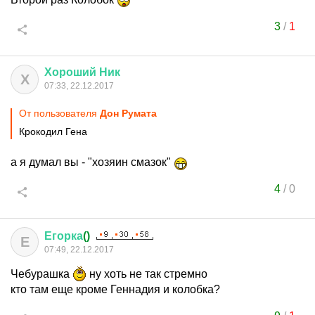
3
/
1
Хороший
Ник
Х
07:33, 22.12.2017
От пользователя
Дон Руматa
Крокодил Гена
а я думал вы - "хозяин смазок"
4
/
0
Егорка
()
Е
07:49, 22.12.2017
Чебурашка
ну хоть не так стремно
кто там еще кроме Геннадия и колобка?