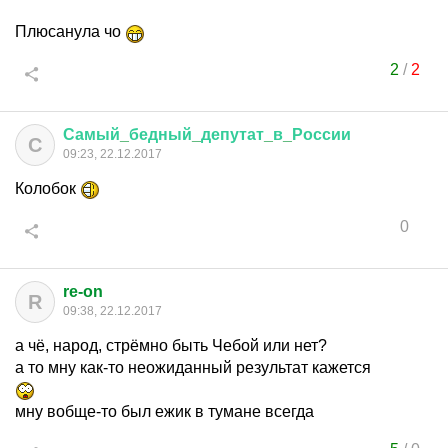
Плюсанула чо
2
/
2
Самый
_
бедный
_
депутат
_
в
_
России
С
09:23, 22.12.2017
Колобок
0
re-on
R
09:38, 22.12.2017
а чё, народ, стрёмно быть Чебой или нет?
а то мну как-то неожиданный результат кажется
мну вобще-то был ежик в тумане всегда