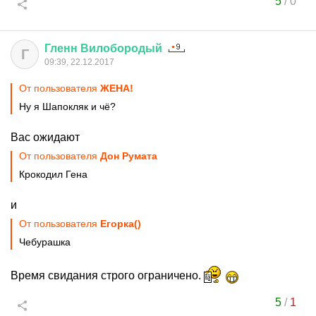
5
/
0
Гленн
Вилобородый
Г
09:39, 22.12.2017
От пользователя
ЖЕНА!
Ну я Шапокляк и чё?
Вас ожидают
От пользователя
Дон Руматa
Крокодил Гена
и
От пользователя
Егорка()
Чебурашка
Время свидания строго ограничено.
5
/
1