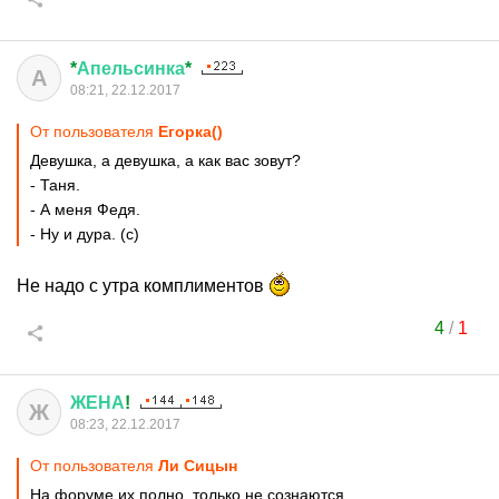
*
Апельсинка
*
А
08:21, 22.12.2017
От пользователя
Егорка()
Девушка, а девушка, а как вас зовут?
- Таня.
- А меня Федя.
- Ну и дура. (с)
Не надо с утра комплиментов
4
/
1
ЖЕНА
!
Ж
08:23, 22.12.2017
От пользователя
Ли Сицын
На форуме их полно, только не сознаются...