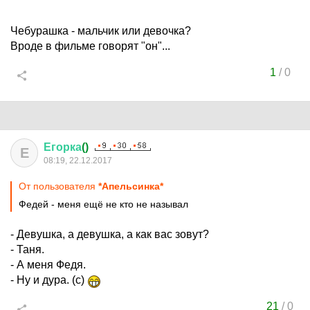
Чебурашка - мальчик или девочка?
Вроде в фильме говорят "он"...
1
/
0
Егорка
()
Е
08:19, 22.12.2017
От пользователя
*Апельсинка*
Федей - меня ещё не кто не называл
- Девушка, а девушка, а как вас зовут?
- Таня.
- А меня Федя.
- Ну и дура. (с)
21
/
0