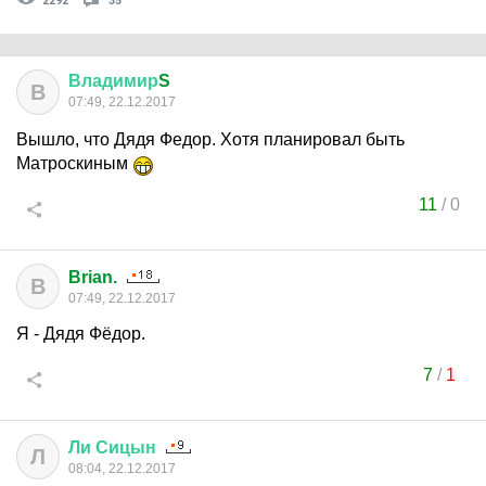
2292
35
Владимир
S
В
07:49, 22.12.2017
Вышло, что Дядя Федор. Хотя планировал быть
Матроскиным
11
/
0
Brian.
B
07:49, 22.12.2017
Я - Дядя Фёдор.
7
/
1
Ли
Сицын
Л
08:04, 22.12.2017