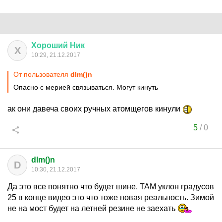
Хороший
Ник
Х
10:29, 21.12.2017
От пользователя
dIm()n
Опасно с мерией связываться. Могут кинуть
ак они давеча своих ручных атомщегов кинули
5
/
0
dIm()n
D
10:30, 21.12.2017
Да это все понятно что будет шине. ТАМ уклон градусов
25 в конце видео это что тоже новая реальность. Зимой
не на мост будет на летней резине не заехать