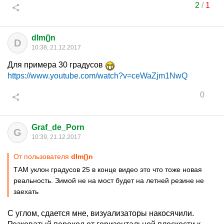
2
/
1
dIm()n
D
10:38, 21.12.2017
Для примера 30 градусов
https://www.youtube.com/watch?v=ceWaZjm1NwQ
0
Graf_de_Porn
G
10:39, 21.12.2017
От пользователя
dIm()n
ТАМ уклон градусов 25 в конце видео это что тоже новая
реальность. Зимой не на мост будет на летней резине не
заехать
С углом, сдается мне, визуализаторы накосячили.