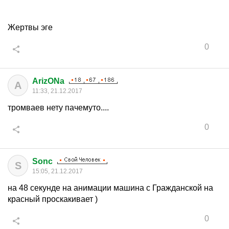
Жертвы эге
0
ArizONa
A
11:33, 21.12.2017
тромваев нету пачемуто....
0
Sonc
S
15:05, 21.12.2017
на 48 секунде на анимации машина с Гражданской на
красный проскакивает )
0