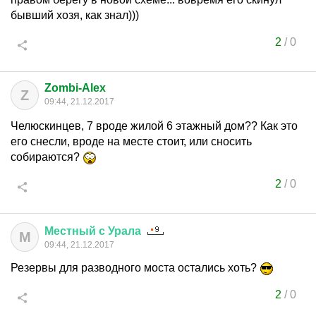
бывший хозя, как знал)))
2
/
0
Zombi-Alex
Z
09:44, 21.12.2017
Челюскинцев, 7 вроде жилой 6 этажный дом?? Как это
его снесли, вроде на месте стоит, или сносить
собираются?
2
/
0
Местный
с
Урала
М
09:44, 21.12.2017
Резервы для разводного моста остались хоть?
2
/
0