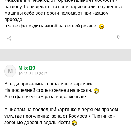
Резковатый переход от горизонтальной плоскости к
наклону. Если делать, как они нарисовали, опущенные
машины себе все пороги поломают при каждом
проезде.
p.s. не фиг ездить зимой на летней резине.
0
Mikel19
M
10:42, 21.12.2017
Всегда прикалывают красивые картинки.
На последней столько зелени напихали.
А по факту ее там раза в два меньше.
У них там на последней картинке в верхнем правом
углу, где прогулочная зона от Космоса к Плотинке -
зеленые деревья вдоль Исети