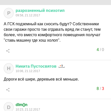
разрозненный
психотип
Р
09:58, 21.12.2017
А ГСК подземный как сносить будут? Собственники
свои гаражи просто так отдавать вряд ли станут, тем
более, что вместо комфортного помещения получат
"ставь машину где хош холоп".
4
/
0
Никита
Пустосвятов
Н
10:06, 21.12.2017
Дороги всё шире, деревьев всё меньше.
8
/
3
dIm()n
D
10:23, 21.12.2017