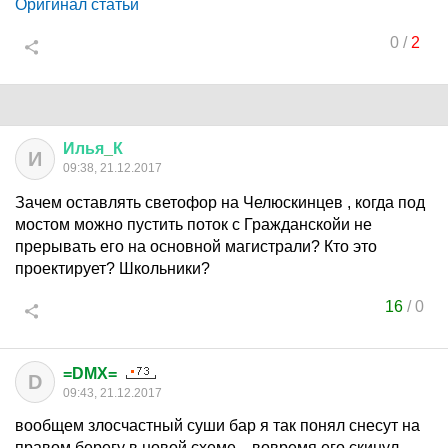
Оригинал статьи
0
/
2
Илья
_
К
И
09:38, 21.12.2017
Зачем оставлять светофор на Челюскинцев , когда под
мостом можно пустить поток с Гражданскойи не
прерывать его на основной магистрали? Кто это
проектирует? Школьники?
16
/
0
=DMX=
D
09:43, 21.12.2017
вообщем злосчастный суши бар я так понял снесут на
правом берегу в новой схеме... вовремя его скинул