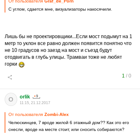
От пользователя
Graf_de_Porn
С углом, сдается мне, визуализаторы накосячили.
Лишь бы не проектировщики...Если мост подымут на 1
метр то уклон все равно должен появится понятно что
не 10 градусов но заезд на мост и съезд будут
отодвигать в глубь улицы. Трамваи тоже не любят
горки
1
/
0
orlik
O
11:15, 21.12.2017
От пользователя
Zombi-Alex
Челюскинцев, 7 вроде жилой 6 этажный дом?? Как это его
снесли, вроде на месте стоит, или сносить собираются?