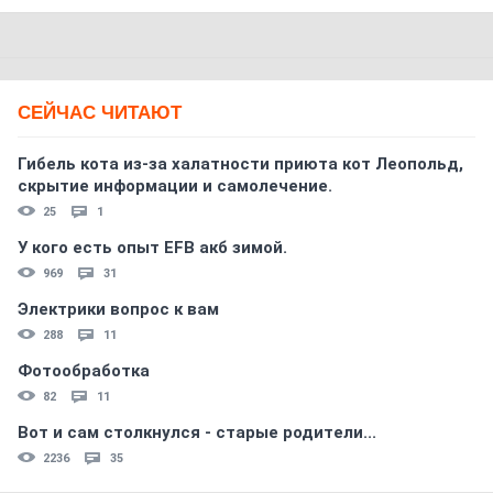
СЕЙЧАС ЧИТАЮТ
Гибель кота из-за халатности приюта кот Леопольд,
скрытиe информации и самолечение.
25
1
У кого есть опыт EFB акб зимой.
969
31
Электрики вопрос к вам
288
11
Фотообработка
82
11
Вот и сам столкнулся - старые родители...
2236
35