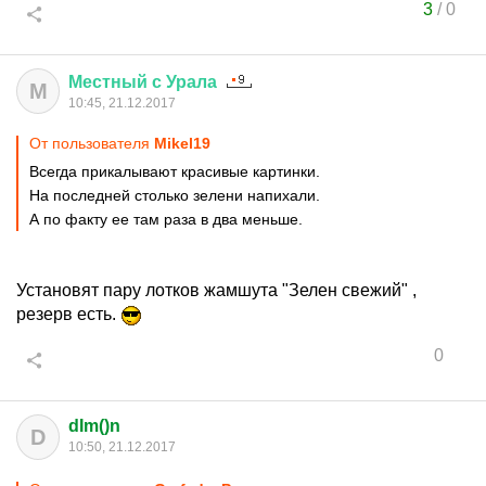
3
/
0
Местный
с
Урала
М
10:45, 21.12.2017
От пользователя
Mikel19
Всегда прикалывают красивые картинки.
На последней столько зелени напихали.
А по факту ее там раза в два меньше.
Установят пару лотков жамшута "Зелен свежий" ,
резерв есть.
0
dIm()n
D
10:50, 21.12.2017