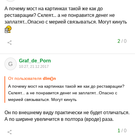
А почему мост на картинках такой же как до
реставрации? Склеят... а не понравится денег не
заплатят...Опасно с мерией связываться. Могут кинуть
2
/
0
Graf_de_Porn
G
10:27, 21.12.2017
От пользователя
dIm()n
А почему мост на картинках такой же как до реставрации?
Склеят... а не понравится денег не заплатят...Опасно с
мерией связываться. Могут кинуть
Он по внешнему виду практически не будет отличаться.
А по ширине увеличится в полтора (вроде) раза.
1
/
0