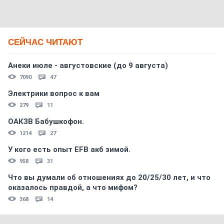
СЕЙЧАС ЧИТАЮТ
Анеки июле - августовские (до 9 августа)
7090
47
Электрики вопрос к вам
279
11
ОАКЗВ Бабушкофон.
1214
27
У кого есть опыт EFB акб зимой.
958
31
Что вы думали об отношениях до 20/25/30 лет, и что
оказалось правдой, а что мифом?
368
14