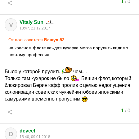
1
/
0
Vitaly Sun
V
18:47, 21.12.2017
От пользователя
Бешуа 52
на красном флоте каждая кухарка могла порулить видимо
поэтому профессия.
Было у которой прулить
чем....
Только там кухарок не было
Бяшин флот, который
блокировал Берингофф пролив с целью недопущения
колонизации советских чукчей-китобоев японскими
самураями временно пропустим
1
/
0
deveel
D
15:40, 09.01.2018