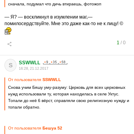
сначала, подумал что дичь втираешь, фотожоп
— Я? — воскликнул в изумлении маг,—
помилосердствуйте. Мне это даже как-то не к лицу! ©
1
/
0
SSWWLL
S
16:28, 21.12.2017
От пользователя
SSWWLL
Снова учим Бяшу уму-разуму: Церковь для всех церковных
нужд использовали ту, которая находилась в селе Уктус.
Топали до неё 6 вёрст, справляли свою религиозную нужду и
топали обратно.
От пользователя
Бешуа 52