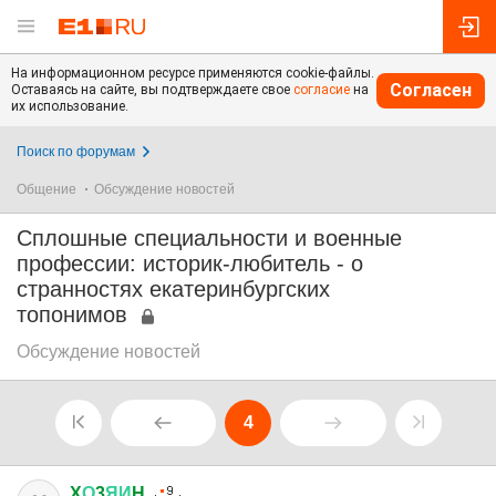
На информационном ресурсе применяются cookie-файлы.
Согласен
Оставаясь на сайте, вы подтверждаете свое
согласие
на
их использование.
Поиск по форумам
Общение
Обсуждение новостей
Сплошные специальности и военные
профессии: историк-любитель - о
странностях екатеринбургских
топонимов
Обсуждение новостей
4
X
О
3
ЯИ
H