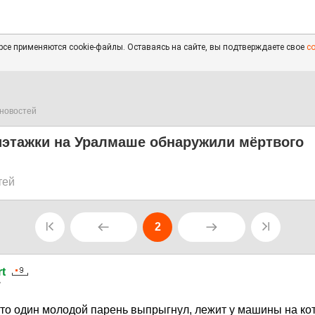
се применяются cookie-файлы. Оставаясь на сайте, вы подтверждаете свое
с
новостей
иэтажки на Уралмаше обнаружили мёртвого
тей
2
t
7
 что один молодой парень выпрыгнул, лежит у машины на к