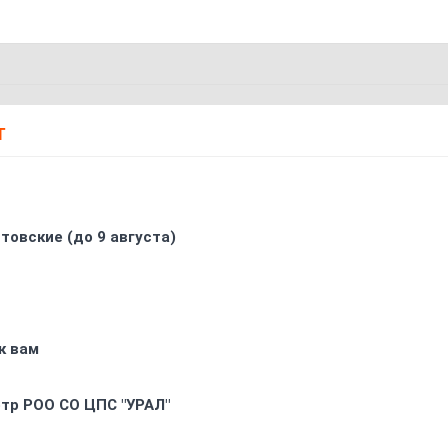
Т
товские (до 9 августа)
к вам
oтр РOO CO ЦПС "УРАЛ"