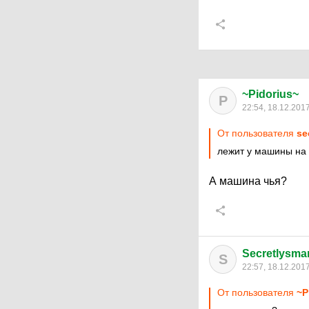
~Pidorius~
P
22:54, 18.12.201
От пользователя
se
лежит у машины на
А машина чья?
Secretlysmar
S
22:57, 18.12.201
От пользователя
~P