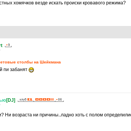
естных хомячков везде искать происки кровавого режима?
t
7
етoвыe стoлбы на Шейкмана
ай пи забанят
ью
[DJ]
7
? Ни возраста ни причины..ладно хоть с полом определили