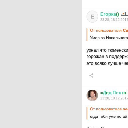
Егорка
()
Е
23:28, 18.12.201
От пользователя
Cв
Умер за Навального
узнал что тюменски
горожан в поддержк
это всяко лучше ч
=
Д
e
д
Пехт
o
23:28, 18.12.201
От пользователя
se
огда тебя уже по ай