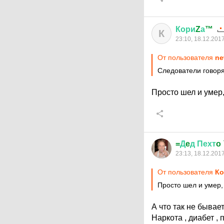
Кори
Z
а
™
К
23:10, 18.12.201
От пользователя
ne
Следователи говоря
Просто шел и умер,
=
Д
e
д
Пехт
o
23:13, 18.12.201
От пользователя
К
Просто шел и умер,
А что так не бывает
Наркота , диабет ,