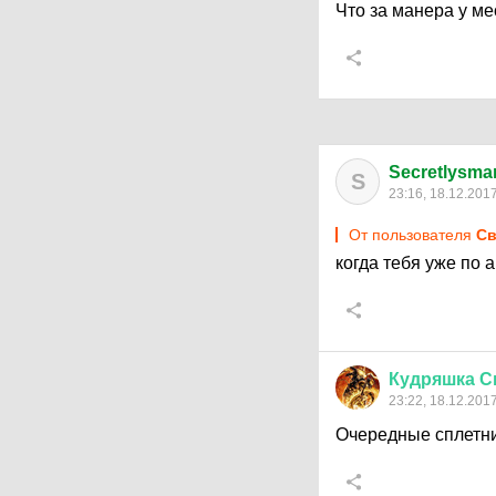
Что за манера у м
Secretlysmar
S
23:16, 18.12.201
От пользователя
Cв
когда тебя уже по 
Кудряшка
С
23:22, 18.12.201
Очередные сплетни