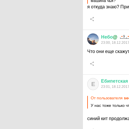
машина чья?
я откуда знаю? При
Небо
@
23:00, 18.12.201
Что они еще скажу
Ебипетская
Е
23:01, 18.12.201
От пользователя
se
У нас тоже только 
синий кит продол