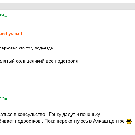
 ™=
7
cretlysmart
парковал кто то у подьезда
клятый солнцеликий все подстроил .
 ™=
7
ться в консульство ! Грнку дадут и печеньку !
ивает подростков . Пока переконтуюсь в Алкаш центре