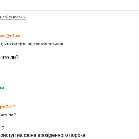
7
ws@e1.ru
т, что смерть не криминальная.
 что ли?
 ™=
7
ориZа™
 что ли?
 ?
 приступ на фоне врожденного порока.