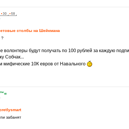
7
етoвыe стoлбы на Шейкмана
 ?
е волонтеры будут получать по 100 рублей за каждую подпи
у Собчак...
ем мифические 10К евров от Навального
 ™=
7
cretlysmart
 пи забанят