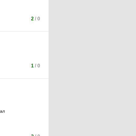
2
/
0
1
/
0
пал