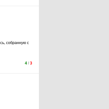
сь, собранную с
4
/
3