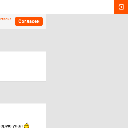
огласие
Согласен
оторую упал