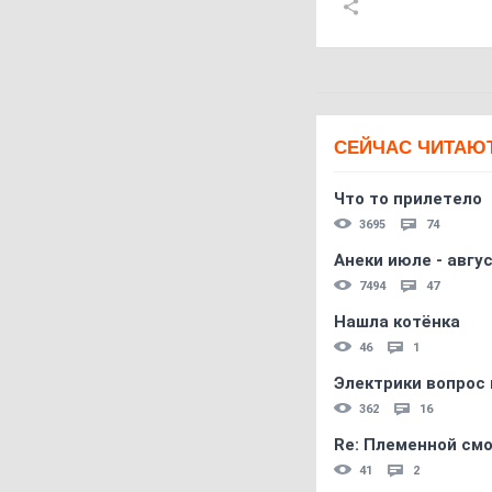
СЕЙЧАС ЧИТАЮ
Что то прилетело
3695
74
Анеки июле - авгус
7494
47
Нашла котёнка
46
1
Электрики вопрос 
362
16
Re: Племеннoй см
41
2