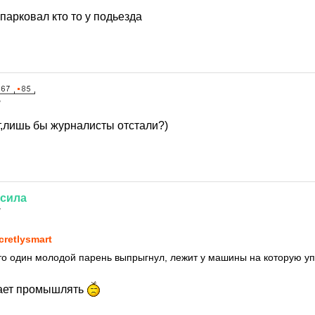
парковал кто то у подьезда
7
т,лишь бы журналисты отстали?)
сила
7
cretlysmart
что один молодой парень выпрыгнул, лежит у машины на которую у
жает промышлять