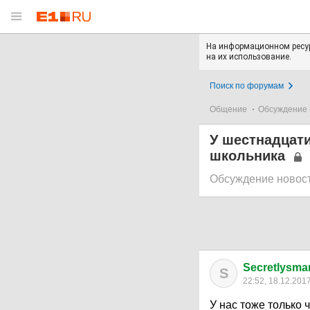
На информационном ресур
на их использование.
Поиск по форумам
Общение
Обсуждение 
У шестнадцат
школьника
Обсуждение новос
Secretlysmar
S
22:52, 18.12.201
У нас тоже только