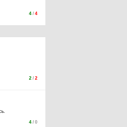
4
/
4
2
/
2
сь.
4
/
0