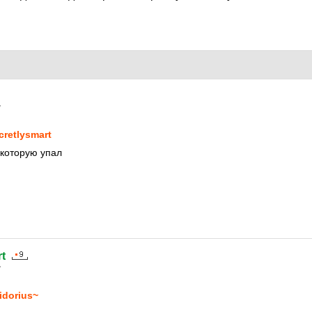
7
cretlysmart
 которую упал
t
7
idorius~