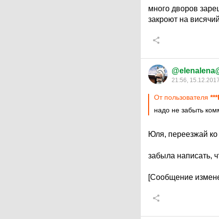
много дворов зареш
закроют на висячи
@elenalena
21:56, 15.12.201
От пользователя
***
надо не забыть ком
Юля, переезжай ко 
забыла написать, ч
[Сообщение измене