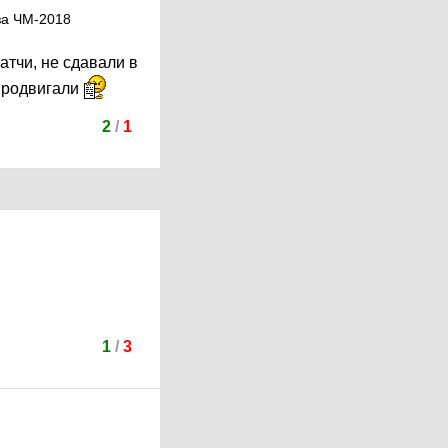
за ЧМ-2018
атчи, не сдавали в
 продвигали
2
/
1
1
/
3