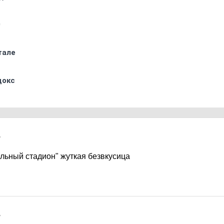
0
тале
докс
7
альный стадион" жуткая безвкусица
7