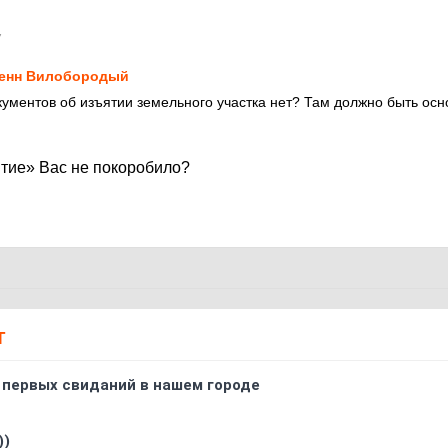
7
енн Вилобородый
кументов об изъятии земельного участка нет? Там должно быть осн
тие» Вас не покоробило?
Т
 первых свиданий в нашем городе
))