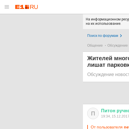
На информационном ресур
на их использование.
Поиск по форумам
Общение
Обсуждение 
Жителей много
лишат парковк
Обсуждение новос
Питон
ручн
П
19:34, 15.12.201
От пользователя
ne