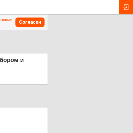
огласие
Согласен
абором и