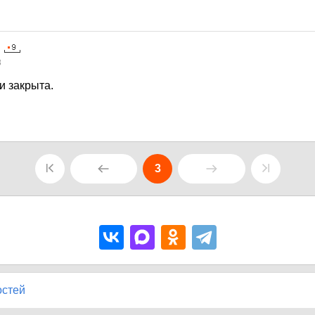
8
и закрыта.
3
остей