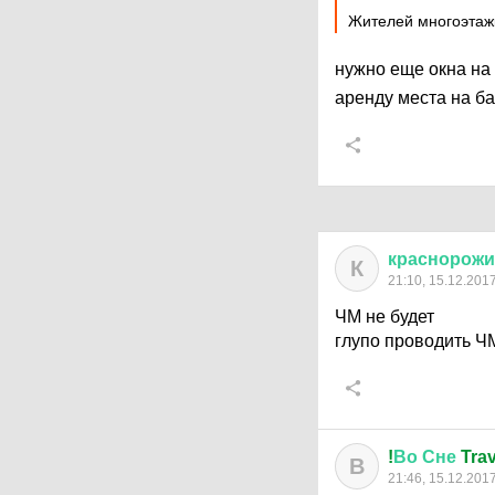
Жителей многоэтажк
нужно еще окна на 
аренду места на б
краснорож
К
21:10, 15.12.201
ЧМ не будет
глупо проводить Ч
!
Во
Сне
Trav
В
21:46, 15.12.201