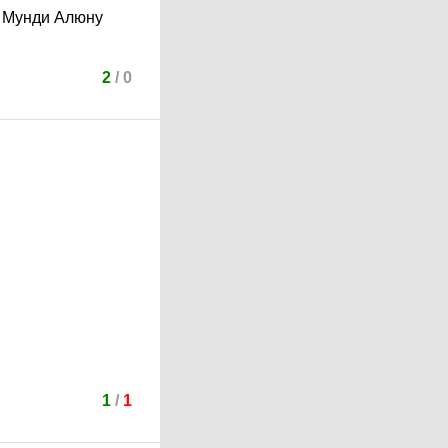
к Мунди Алюну
2
/
0
1
/
1