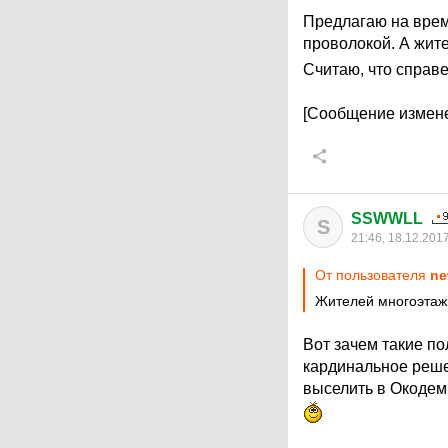
Предлагаю на врем
проволокой. А жите
Считаю, что справ
[Сообщение измене
SSWWLL
S
21:46, 18.12.201
От пользователя
ne
Жителей многоэтажк
Вот зачем такие п
кардинальное реше
выселить в Окодем