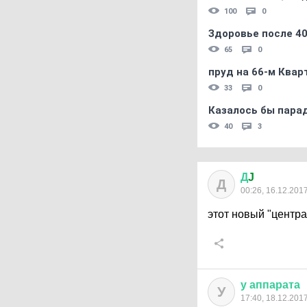
100
0
Здоровье после 4
65
0
пруд на 66-м Квар
33
0
Казалось бы пара
40
3
Д
J
Д
00:26, 16.12.201
этот новый "центр
у
аппарата
У
17:40, 18.12.201