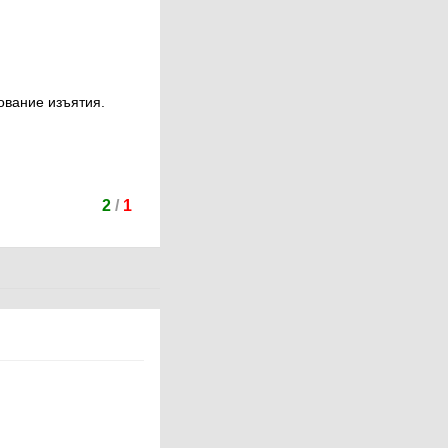
ование изъятия.
2
/
1