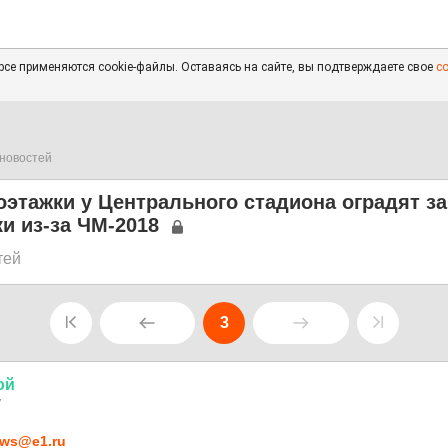
се применяются cookie-файлы. Оставаясь на сайте, вы подтверждаете свое
с
новостей
этажки у Центрального стадиона оградят з
и из-за ЧМ-2018
тей
3
ой
7
ws@e1.ru