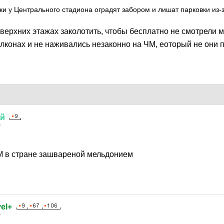
и у Центрального стадиона оградят забором и лишат парковки из-
верхних этажах заколотить, чтобы бесплатно не смотрели м
алконах и не наживались незаконно на ЧМ, еоторый не они
ий
7
М в стране зашвареной мельдонием
el+
7