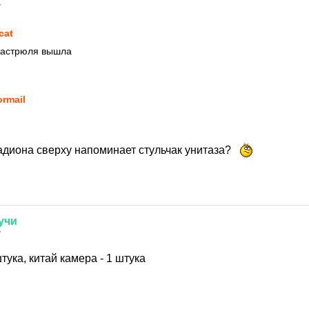
7
cat
кастрюля вышла
ormail
адиона сверху напоминает стульчак унитаза?
учи
7
тука, китай камера - 1 штука