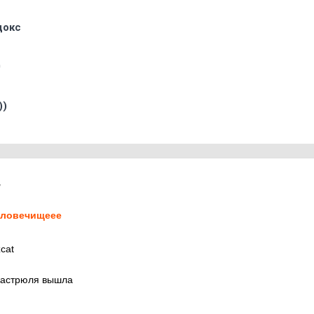
докс
0
))
7
ловечищеее
cat
кастрюля вышла