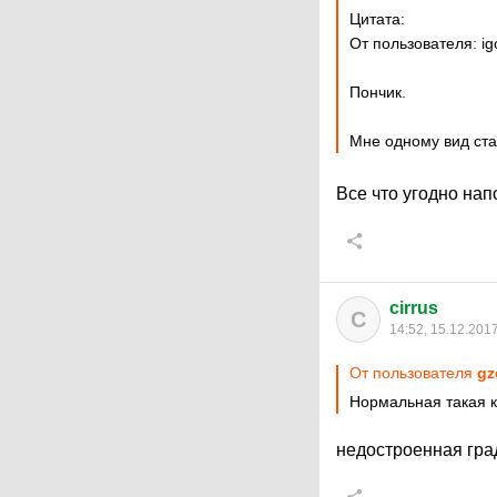
Цитата:
От пользователя: ig
Пончик.
Мне одному вид ста
Все что угодно нап
cirrus
C
14:52, 15.12.201
От пользователя
gz
Нормальная такая 
недостроенная гра