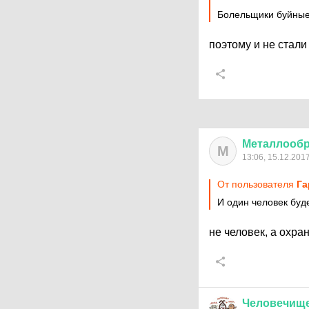
Болельщики буйные
поэтому и не стали
Металлообр
М
13:06, 15.12.201
От пользователя
Га
И один человек буд
не человек, а охр
Человечищ