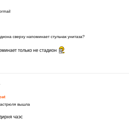
ormail
диона сверху напоминает стульчак унитаза?
оминает только не стадион
7
cat
кастрюля вышла
дирня чаэс