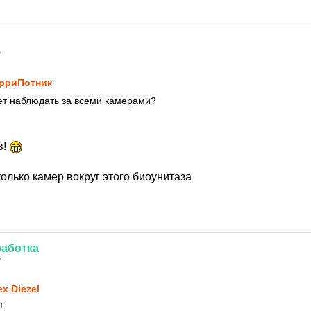
7
рриПотник
ет наблюдать за всеми камерами?
в!
олько камер вокруг этого биоунитаза
аботка
7
ex Diezel
!