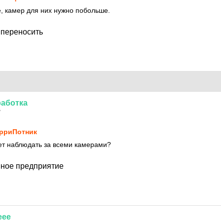
, камер для них нужно побольше.
 переносить
аботка
7
рриПотник
ет наблюдать за всеми камерами?
анное предприятие
еее