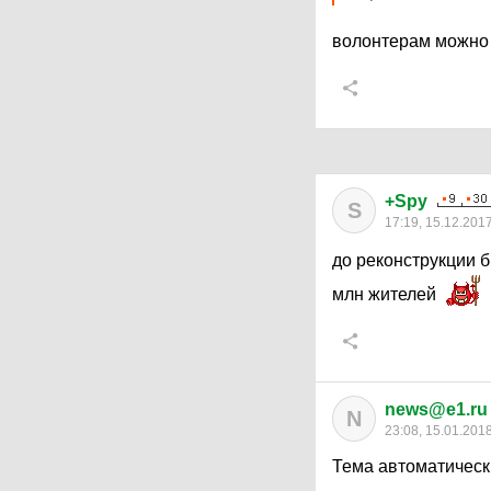
волонтерам можно 
+Spy
S
17:19, 15.12.201
до реконструкции 
млн жителей
news@e1.ru
N
23:08, 15.01.201
Тема автоматическ