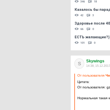
346
18
Казалось бы пара
42
3
Здоровье после 4
66
0
ЕСТЬ желающие?)
101
0
Skywings
S
14:38, 15.12.201
От пользователя
Че
Цитата:
От пользователя: gz
Нормальная такая 