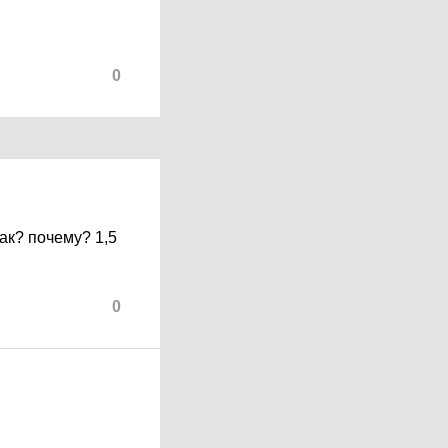
0
ак? почему? 1,5
0