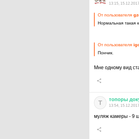
13:15, 15.12.201
От пользователя
gz
Нормальная такая 
От пользователя
ig
Пончик.
Мне одному вид ст
топоры
док
Т
13:54, 15.12.201
муляж камеры - 9 ш