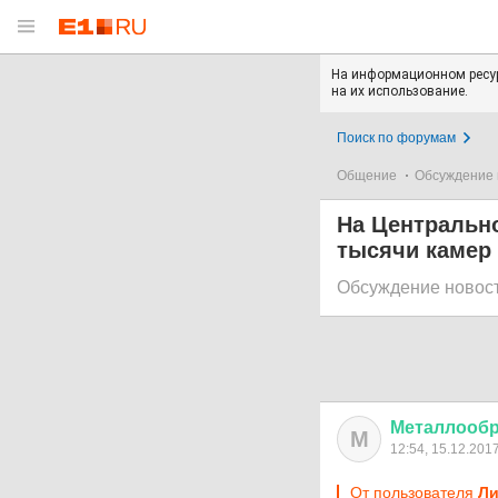
На информационном ресур
на их использование.
Поиск по форумам
Общение
Обсуждение 
На Центральн
тысячи камер
Обсуждение новос
Металлообр
М
12:54, 15.12.201
От пользователя
Ли