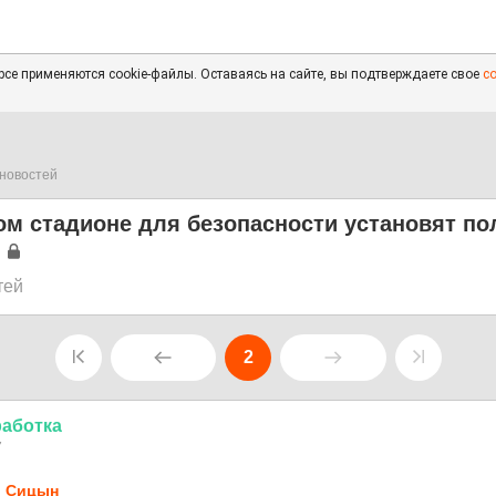
се применяются cookie-файлы. Оставаясь на сайте, вы подтверждаете свое
с
новостей
ом стадионе для безопасности установят п
тей
2
аботка
7
 Сицын