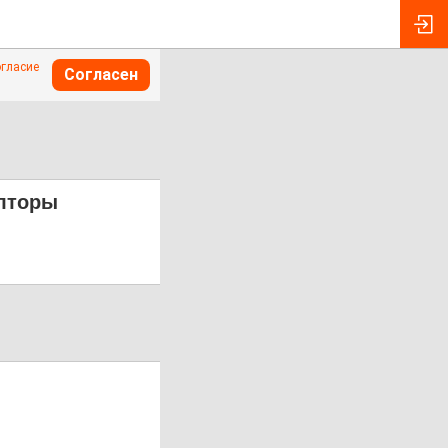
огласие
Согласен
олторы