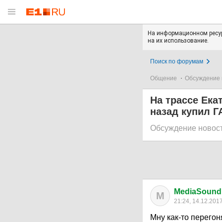
На информационном ресур
на их использование.
Поиск по форумам
Общение
Обсуждение 
На трассе Ека
назад купил Г
Обсуждение новос
MediaSoun
M
21:24, 14.12.201
Мну как-то перегон