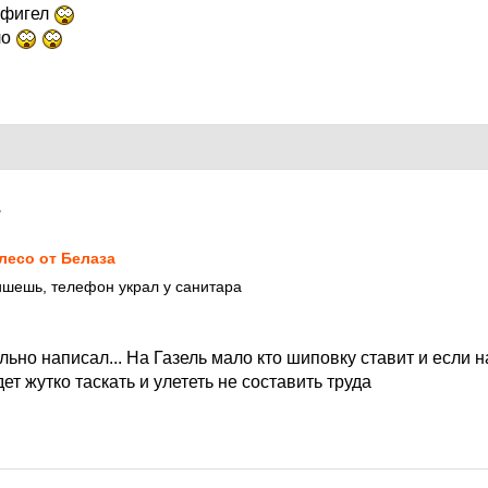
офигел
ло
7
лесо от Белаза
ишешь, телефон украл у санитара
ильно написал... На Газель мало кто шиповку ставит и если н
ет жутко таскать и улететь не составить труда