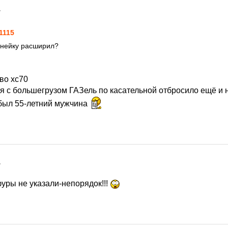
7
1115
инейку расширил?
во xc70
я с большегрузом ГАЗель по касательной отбросило ещё и н
был 55-летний мужчина
7
уры не указали-непорядок!!!