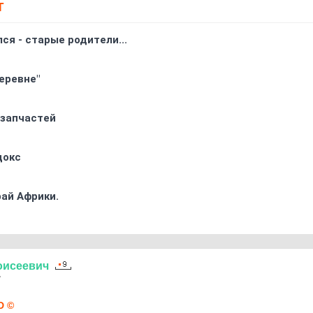
Т
ся - старые родители...
еревне"
 запчастей
докс
ай Африки.
оисеевич
7
D ©