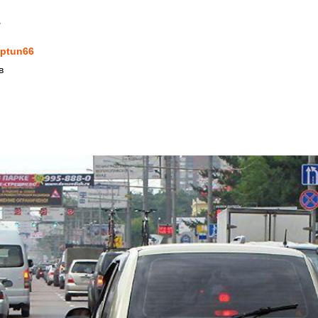
7
ptun66
в