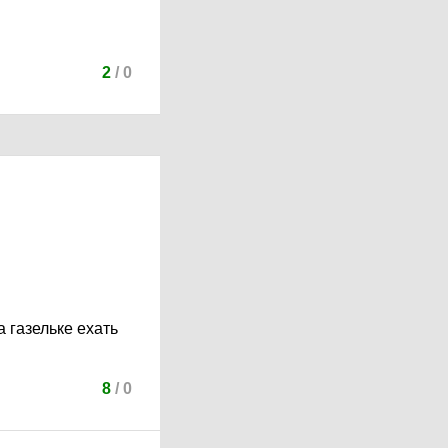
2
/
0
а газельке ехать
8
/
0