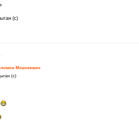
в
ыган (с)
7
ломон Моисеевич
ыган (с)
\