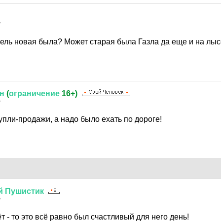
7
азель новая была? Может старая была Газла да еще и на лысо
н
(
ограничение
16+)
7
упли-продажи, а надо было ехать по дороге!
й
Пушистик
7
 - то это всё равно был счастливый для него день!