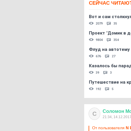
СЕЙЧАС ЧИТАЮ
Вот и сам столкнул
2079
35
Проект "Домик в д
9804
354
Флуд на автотему
676
27
Казалось бы пара
39
3
Путешествие на кр
192
5
Соломон
М
С
21:34, 14.12.201
От пользователя
N 