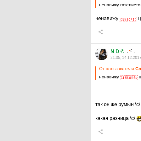
ненавижу газелисто
ненавижу
ц
N D ©
21:35, 14.12.201
От пользователя
Со
ненавижу
ц
так он же румын \с
какая разница \с\