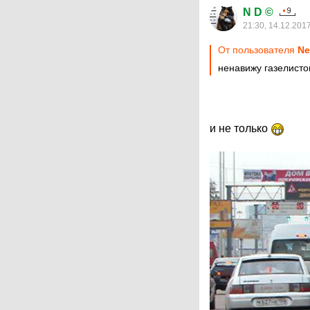
N D ©
21:30, 14.12.201
От пользователя
Ne
ненавижу газелисто
и не только