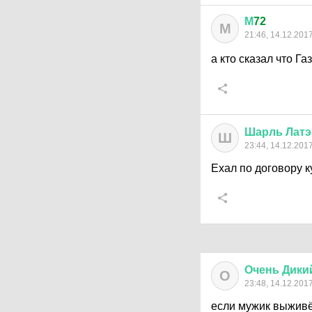
М
72
М
21:46, 14.12.201
а кто сказал что Г
Шарль
Латэ
Ш
23:44, 14.12.201
Ехал по договору к
Очень
Дики
О
23:48, 14.12.201
если мужик выживёт