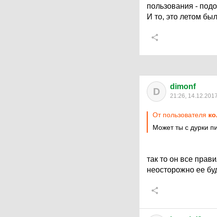
пользования - под
И то, это летом бы
dimonf
D
21:26, 14.12.201
От пользователя
ко
Может ты с дурки п
так то он все прав
неосторожно ее буд