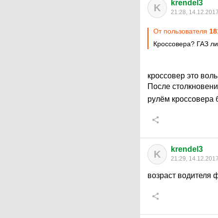
krendel3
K
21:28, 14.12.201
От пользователя
18
Кроссовера? ГАЗ л
кроссовер это воль
После столкновени
рулём кроссовера 
krendel3
K
21:29, 14.12.201
возраст водителя ф