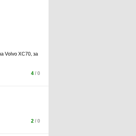
а Volvo XC70, за
4
/
0
2
/
0