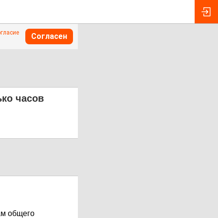
огласие
Согласен
ько часов
ам общего