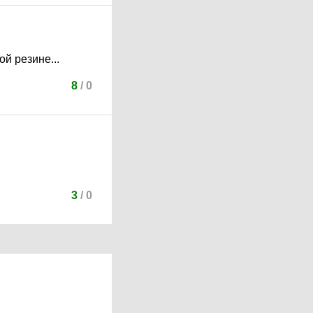
й резине...
8
/
0
3
/
0