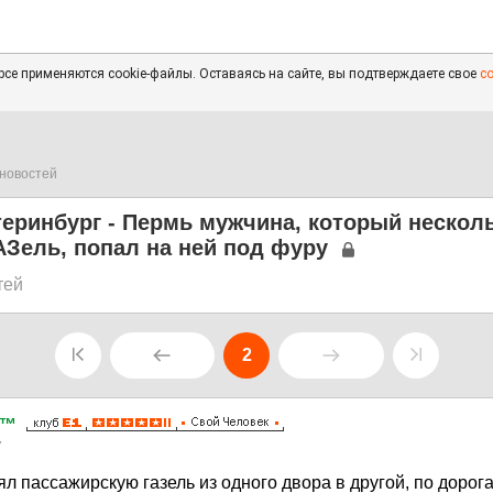
се применяются cookie-файлы. Оставаясь на сайте, вы подтверждаете свое
с
новостей
теринбург - Пермь мужчина, который нескол
АЗель, попал на ней под фуру
тей
2
d™
7
ял пассажирскую газель из одного двора в другой, по дорог