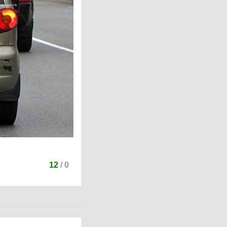
12
/
0