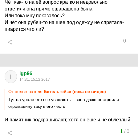
Чёт как-то на её вопрос кратко и недовольно
ответили,она прямо ошарашена была.
Или тока мну показалось?
И чёт она рубец-то на шее под одежду не спрятала-
пиарится что ли?
0
igp96
I
14:31, 15.12.2017
От пользователя
Бетельгейзе (пока не виден)
Тут на урале его все уважають....вона даже построили
огромадину таку в его честь
И памятник подкрашивают, хотя он ещё и не облезлый.
1
/
0