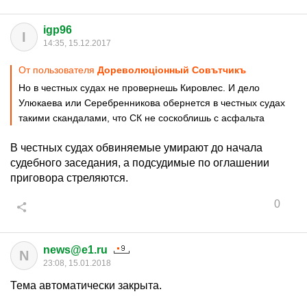
igp96
I
14:35, 15.12.2017
От пользователя
Дореволюцiонный Совътчикъ
Но в честных судах не провернешь Кировлес. И дело
Улюкаева или Серебренникова обернется в честных судах
такими скандалами, что СК не соскоблишь с асфальта
В честных судах обвиняемые умирают до начала
судебного заседания, а подсудимые по оглашении
приговора стреляются.
0
news@e1.ru
N
23:08, 15.01.2018
Тема автоматически закрыта.