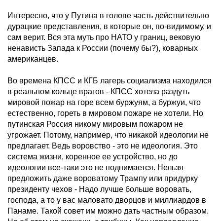
Интересно, что у Путина в голове часть действительно
дурацкие представления, в которые он, по-видимому, и
сам верит. Вся эта муть про НАТО у границ, вековую
ненависть Запада к России (почему бы?), коварных
американцев.
Во времена КПСС и КГБ лагерь социализма находился
в реальном кольце врагов - КПСС хотела раздуть
мировой пожар на горе всем буржуям, а буржуи, что
естественно, гореть в мировом пожаре не хотели. Но
путинская Россия никому мировым пожаром не
угрожает. Потому, например, что никакой идеологии не
предлагает. Ведь воровство - это не идеология. Это
система жизни, коренное ее устройство, но до
идеологии все-таки это не поднимается. Нельзя
предложить даже вороватому Трампу или придурку
президенту чехов - Надо лучше больше воровать,
господа, а то у вас маловато дворцов и миллиардов в
Панаме. Такой совет им можно дать частным образом.