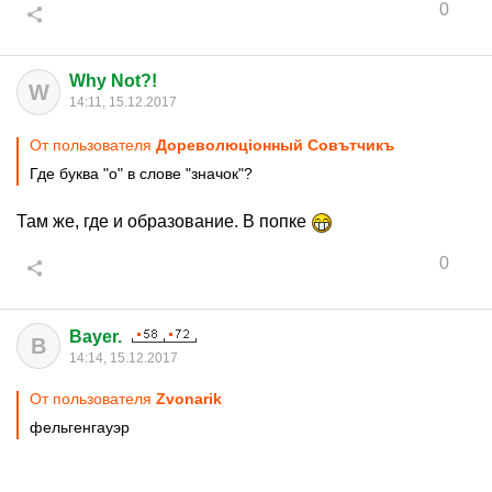
0
Why Not?!
W
14:11, 15.12.2017
От пользователя
Дореволюцiонный Совътчикъ
Где буква "о" в слове "значок"?
Там же, где и образование. В попке
0
Bayer.
B
14:14, 15.12.2017
От пользователя
Zvonarik
фельгенгауэр