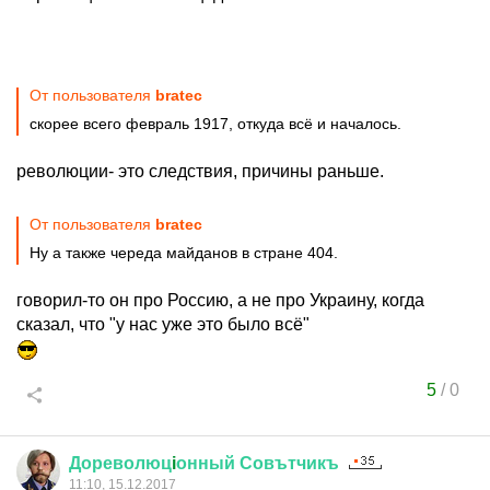
От пользователя
bratec
скорее всего февраль 1917, откуда всё и началось.
революции- это следствия, причины раньше.
От пользователя
bratec
Ну а также череда майданов в стране 404.
говорил-то он про Россию, а не про Украину, когда
сказал, что "у нас уже это было всё"
5
/
0
Дореволюц
i
онный
Совътчикъ
11:10, 15.12.2017