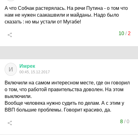
А что Собчак растерялась. На речи Путина - о том что
нам не нужен саакашвили и майданы. Надо было
сказать : но мы устали от Мугабе!
10
/
2
Имрек
И
00:45, 15.12.2017
Включили на самом интересном месте, где он говорил
о том, что работой правительства доволен. На этом
выключили.
Вообще человека нужно судить по делам. А с этим у
ВВП большие проблемы. Говорит красиво, да.
8
/
0