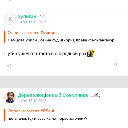
хулиган
Х
13:58, 15.12.2017
От пользователя
Zvonarik
Немцова убили , сечин суд игнорит, права фельгенгауэр
Путин ушел от ответа в очередной раз
0
Дореволюц
i
онный
Совътчикъ
14:06, 15.12.2017
От пользователя
YESaul
где значек (с) и ссылка на первоисточник?