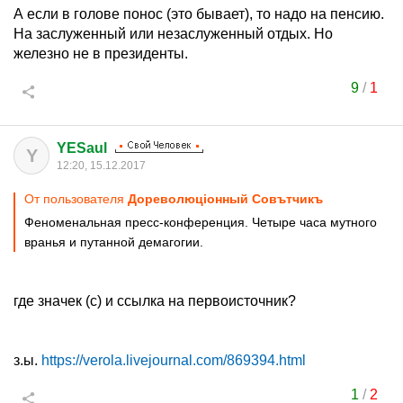
А если в голове понос (это бывает), то надо на пенсию.
На заслуженный или незаслуженный отдых. Но
железно не в президенты.
9
/
1
YESaul
Y
12:20, 15.12.2017
От пользователя
Дореволюцiонный Совътчикъ
Феноменальная пресс-конференция. Четыре часа мутного
вранья и путанной демагогии.
где значек (с) и ссылка на первоисточник?
з.ы.
https://verola.livejournal.com/869394.html
1
/
2