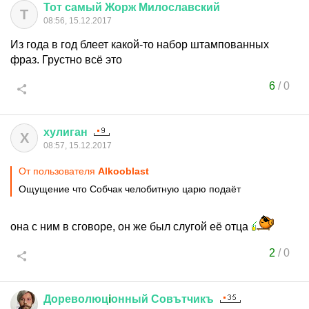
Тот
самый
Жорж
Милославский
Т
08:56, 15.12.2017
Из года в год блеет какой-то набор штампованных
фраз. Грустно всё это
6
/
0
хулиган
Х
08:57, 15.12.2017
От пользователя
Alkooblast
Ощущение что Собчак челобитную царю подаёт
она с ним в сговоре, он же был слугой её отца
2
/
0
Дореволюц
i
онный
Совътчикъ