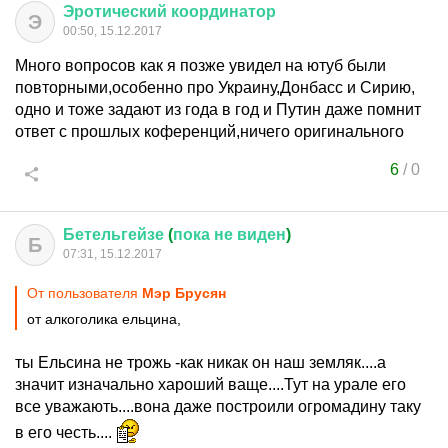
Эротический
координатор
Э
00:50, 15.12.2017
Много вопросов как я позже увидел на ютуб были
повторными,особенно про Украину,Донбасс и Сирию,
одно и тоже задают из года в год и Путин даже помнит
ответ с прошлых коференций,ничего оригинального
6
/
0
Бетельгейзе
(
пока
не
виден
)
Б
07:31, 15.12.2017
От пользователя
Мэр Брусян
от алкоголика ельцина,
ты Ельсина не трожь -как никак он наш земляк....а
значит изначально хароший ваще....Тут на урале его
все уважають....вона даже построили огромадину таку
в его честь....