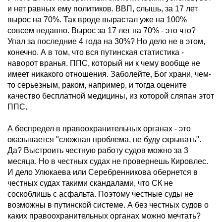
и нет равных ему политиков. ВВП, слышь, за 17 лет
вырос на 70%. Так вроде вырастал уже на 100%
совсем недавно. Вырос за 17 лет на 70% - это что?
Упал за последние 4 года на 30%? Но дело не в этом,
конечно. А в том, что вся путинская статистика -
наворот вранья. ППС, который ни к чему вообще не
имеет никакого отношения. Заболейте, Бог храни, чем-
то серьезным, раком, например, и тогда оцените
качество бесплатной медицины, из которой сляпан этот
ППС.
А беспредел в правоохранительных органах - это
оказывается "сложная проблема, не буду скрывать".
Да? Выстроить честную работу судов можно за 3
месяца. Но в честных судах не провернешь Кировлес.
И дело Улюкаева или Серебренникова обернется в
честных судах такими скандалами, что СК не
соскоблишь с асфальта. Поэтому честные суды не
возможны в путинской системе. А без честных судов о
каких правоохранительных органах можно мечтать?