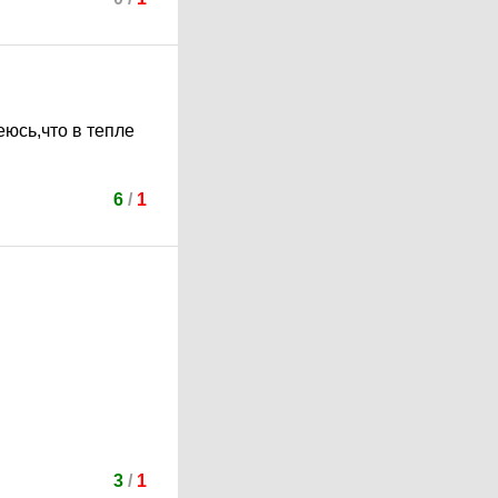
юсь,что в тепле
6
/
1
3
/
1