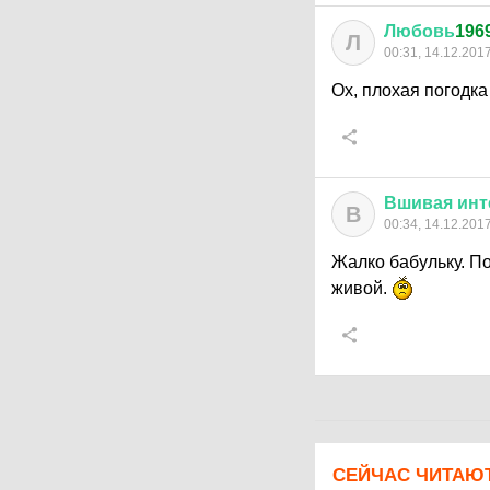
Любовь
196
Л
00:31, 14.12.201
Ох, плохая погодка 
Вшивая
инт
В
00:34, 14.12.201
Жалко бабульку. П
живой.
СЕЙЧАС ЧИТАЮ