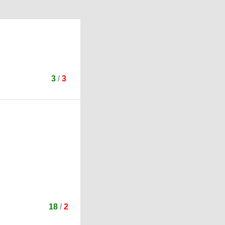
3
/
3
18
/
2