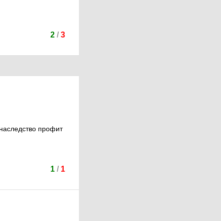
2
/
3
ь наследство профит
1
/
1