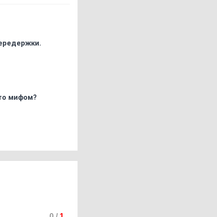
передержки.
что мифом?
0
/
1