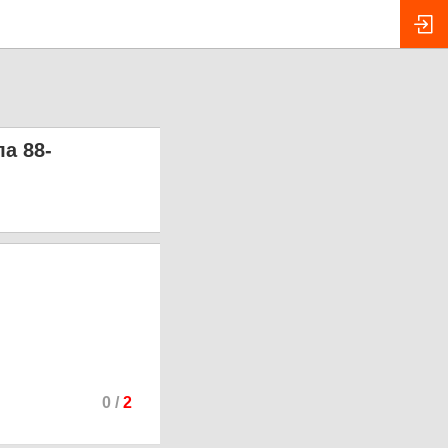
а 88-
0
/
2