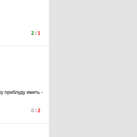
2
/
1
у приблуду иметь -
0
/
2