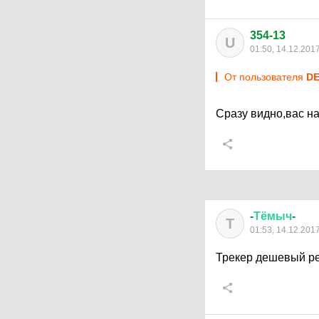
354-13
U
01:50, 14.12.201
От пользователя
DE
Сразу видно,вас н
-
Тёмыч
-
Т
01:53, 14.12.201
Трекер дешевый р