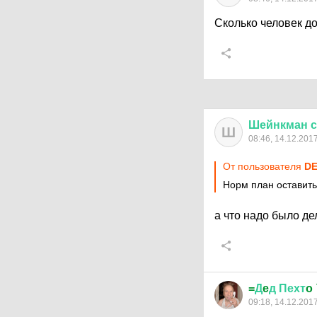
Сколько человек д
Шейнкман
с
Ш
08:46, 14.12.201
От пользователя
DE
Норм план оставить
а что надо было де
=
Д
e
д
Пехт
o
09:18, 14.12.201