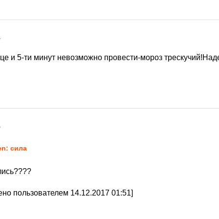
7
це и 5-ти минут невозможно провести-мороз трескучий!Наде
7
en: сила
лись????
но пользователем 14.12.2017 01:51]