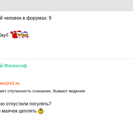
7
бку!!
й
Философ
7
ws@e1.ru
кает спутанность сознания, бывают видения
но отпустили погулять?
 маячок цеплять