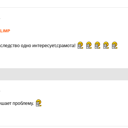
7
LIMP
аследство одно интересует,срамота!
7
ешает проблему.