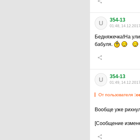
354-13
U
01:48, 14.12.201
Бедняжечка!На ули
бабуля.
354-13
U
01:49, 14.12.201
От пользователя
:c
Вообще уже рихну
[Сообщение измене