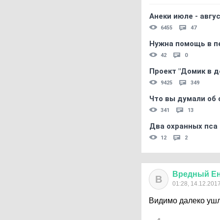
Анеки июле - авгус
6455
47
Нужна помощь в пе
42
0
Проект "Домик в д
9425
349
Что вы думали об 
341
13
Два охранных пса
12
2
Вредный
Е
В
01:28, 14.12.201
Видимо далеко ушла