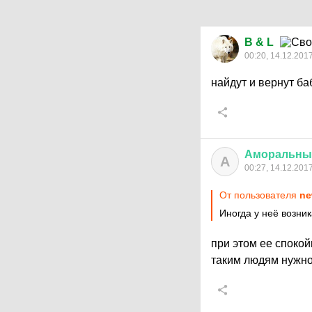
B & L
00:20, 14.12.201
найдут и вернут ба
Аморальны
А
00:27, 14.12.201
От пользователя
ne
Иногда у неё возни
при этом ее спокой
таким людям нужно