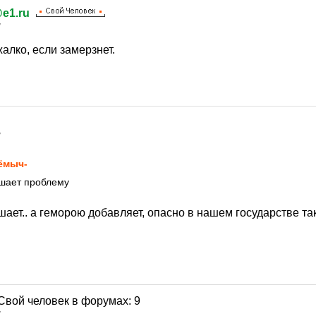
e1.ru
7
жалко, если замерзнет.
7
ёмыч-
шает проблему
ает.. а геморою добавляет, опасно в нашем государстве так
7