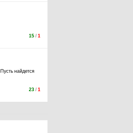
15
/
1
 Пусть найдется
23
/
1