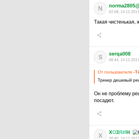
norma2805@
N
02:08, 14.12.201
Такая чистенькая, 
serqa008
S
08:44, 14.12.201
От пользователя
-Т
Трекер дешевый ре
Он не проблему реш
посадют.
X
О
3
ЯИ
H
X
08:46, 14.12.201