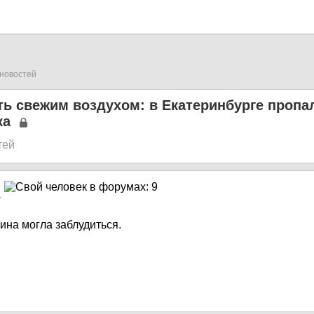
новостей
 свежим воздухом: в Екатеринбурге пропал
ка
тей
7
на могла заблудиться.