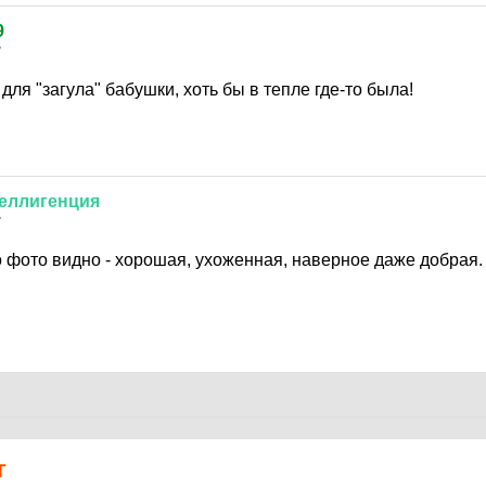
9
7
для "загула" бабушки, хоть бы в тепле где-то была!
еллигенция
7
о фото видно - хорошая, ухоженная, наверное даже добрая.
Т