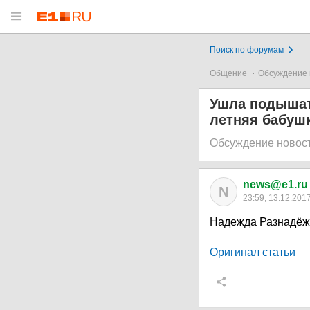
Поиск по форумам
Общение
Обсуждение 
Ушла подышать
летняя бабуш
Обсуждение новос
news@e1.ru
N
23:59, 13.12.201
Надежда Разнадёжи
Оригинал статьи