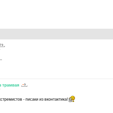
7
..
з
трамвая
7
тремистов - писаки из вконтактика!