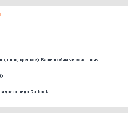
Т
ино, пиво, крепкое). Ваши любимые сочетания
))
заднего вида Outback
7