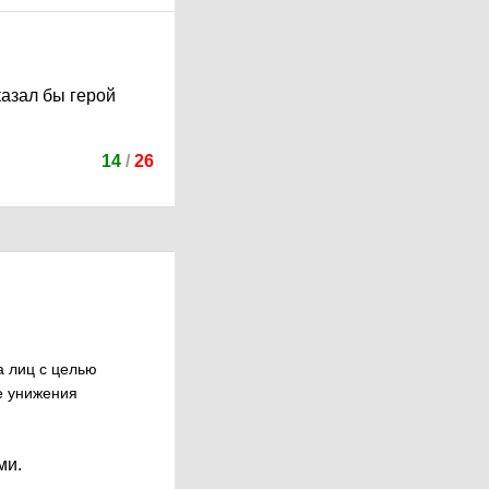
казал бы герой
14
/
26
а лиц с целью
е унижения
ми.