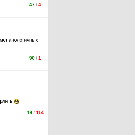
47
/
4
дмет анологичных
90
/
1
урлить
19
/
114