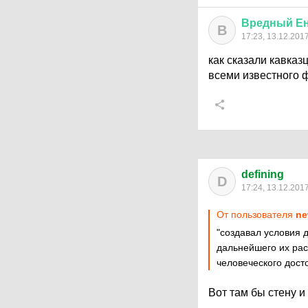
Вредный
Е
В
17:23, 13.12.201
как сказали кавказ
всеми известного 
defining
D
17:24, 13.12.201
От пользователя
ne
"создавал условия 
дальнейшего их рас
человеческого дост
Вот там бы стену 