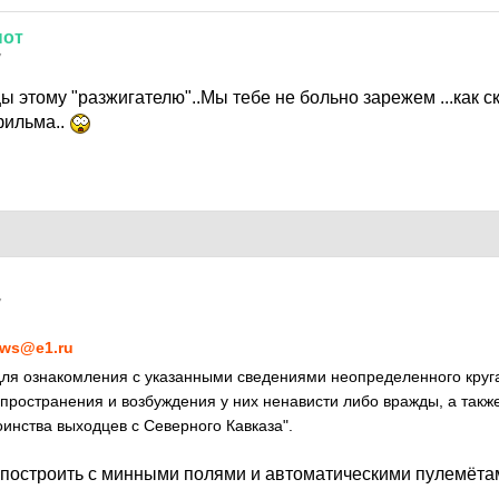
нот
7
цы этому "разжигателю"..Мы тебе не больно зарежем ...как с
фильма..
7
ws@e1.ru
для ознакомления с указанными сведениями неопределенного круг
пространения и возбуждения у них ненависти либо вражды, а такж
оинства выходцев с Северного Кавказа".
и построить с минными полями и автоматическими пулемёта