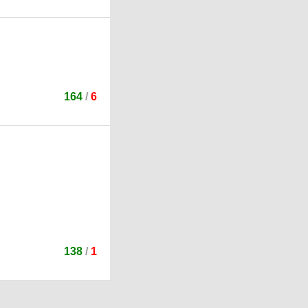
164
/
6
138
/
1