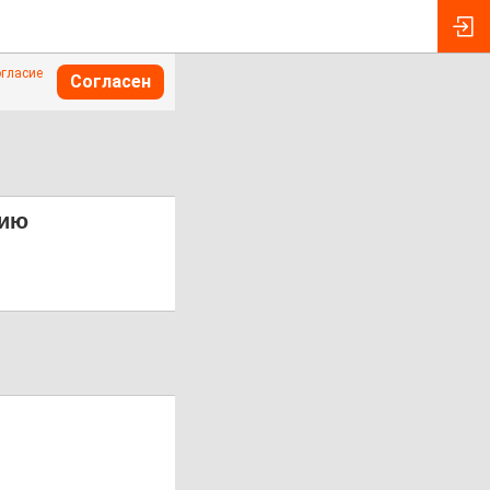
огласие
Согласен
цию