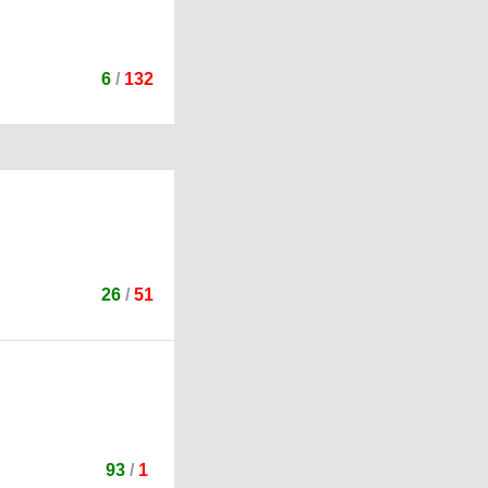
6
/
132
26
/
51
93
/
1