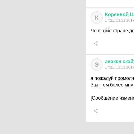
Коренной
Ш
К
17:21, 13.12.201
Че в этйо стране д
энакен
скай
Э
17:21, 13.12.201
я пожалуй промолчу
З.ы. тем более мну
[Сообщение измене