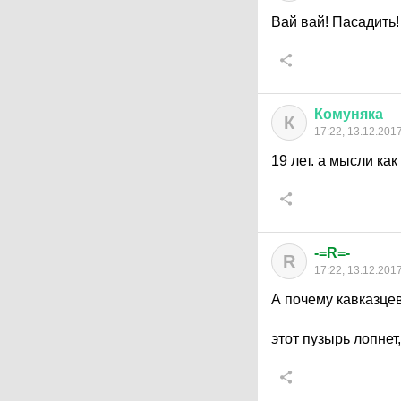
Вай вай! Пасадить!
Комуняка
К
17:22, 13.12.201
19 лет. а мысли как
-=R=-
R
17:22, 13.12.201
А почему кавказце
этот пузырь лопнет,