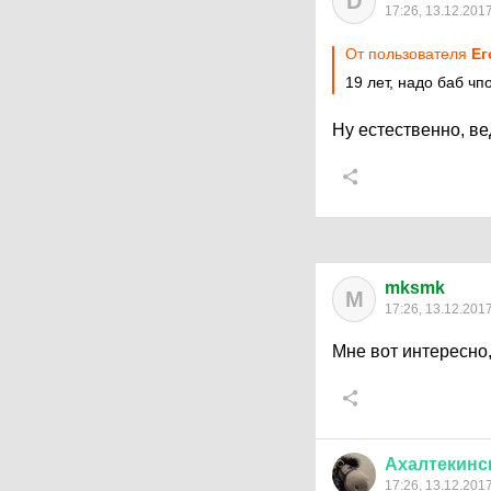
D
17:26, 13.12.201
От пользователя
Ег
19 лет, надо баб чп
Ну естественно, ве
mksmk
M
17:26, 13.12.201
Мне вот интересно,
Ахалтекинс
17:26, 13.12.201