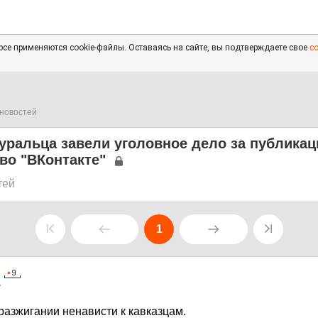
се применяются cookie-файлы. Оставаясь на сайте, вы подтверждаете свое
с
новостей
 уральца завели уголовное дело за публика
во "ВКонтакте"
тей
1
7
разжигании ненависти к кавказцам.