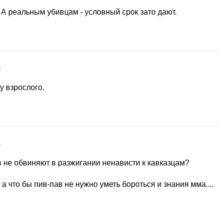
 А реальным убивцам - условный срок зато дают.
7
 у взрослого.
7
в не обвиняют в разжигании ненависти к кавказцам?
 а что бы пив-пав не нужно уметь бороться и знания мма....