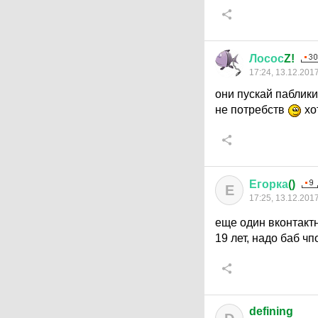
Лосос
Z!
17:24, 13.12.201
они пускай паблик
не потребств
хот
Егорка
()
Е
17:25, 13.12.201
еще один вконтакт
19 лет, надо баб ч
defining