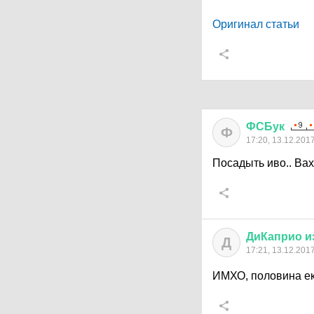
Оригинал статьи
ФСБук
Ф
17:20, 13.12.201
Посадыть иво.. Вах
ДиКаприо
и
Д
17:21, 13.12.201
ИМХО, половина екс