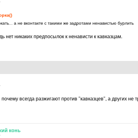
7
орка()
окать... а не вконтакте с такими же задротами ненавистью бурлить
дь нет никаких предпосылок к ненависти к кавказцам.
7
 почему всегда разжигают против "кавказцев", а других не 
кий
конь
7