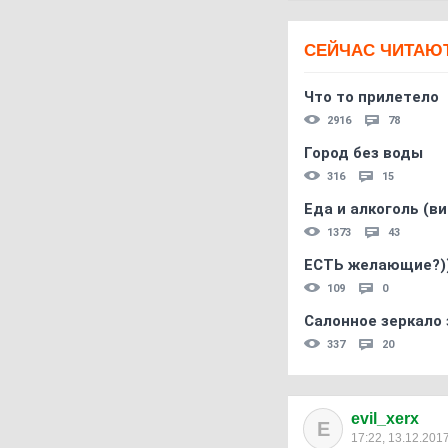
СЕЙЧАС ЧИТАЮ
Что то прилетело
2916
78
Город без воды
316
15
Еда и алкоголь (в
1373
43
ЕСТЬ желающие?)
109
0
Салонное зеркало 
337
20
evil_xerx
E
17:22, 13.12.201