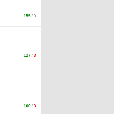
155
/
0
127
/
3
100
/
3