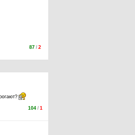
87
/
2
трогают?
104
/
1