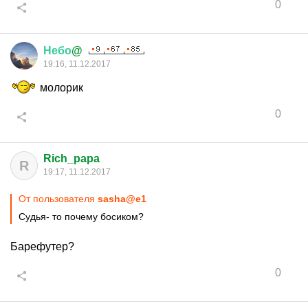
0
Небо
@
19:16, 11.12.2017
молорик
0
Rich_papa
R
19:17, 11.12.2017
От пользователя
sasha@e1
Судья- то почему босиком?
Барефутер?
0