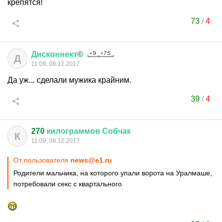
крепятся!
73
/
4
Дисконнект
©
Д
11:09, 08.12.2017
Да уж... сделали мужика крайним.
39
/
4
270
килограммов
Собчак
К
11:09, 08.12.2017
От пользователя
news@e1.ru
Родители мальчика, на которого упали ворота на Уралмаше,
потребовали секс с квартального