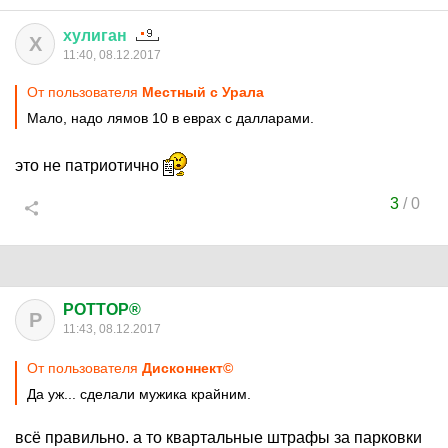
хулиган
Х
11:40, 08.12.2017
От пользователя
Местный с Урала
Мало, надо лямов 10 в еврах с далларами.
это не патриотично
3
/
0
POTTOP®
P
11:43, 08.12.2017
От пользователя
Дисконнект©
Да уж... сделали мужика крайним.
всё правильно. а то квартальные штрафы за парковки