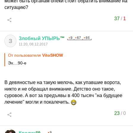
может быть органам опеки стоит обратить внимание на
ситуацию?
37
/
1
Злобный
УПЫРЬ
™
З
11:20, 08.12.2017
От пользователя
VitoSHOW
Эх....90-е
В девяностые на такую мелочь, как упавшие ворота,
никто и не обращал внимание. Детство оно такое,
суровое. А вот за предъявы в 400 тысяч "на будущее
лечение" могли и покалечить.
23
/
0