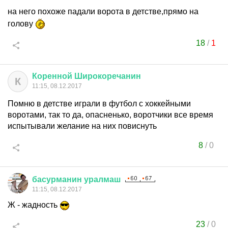
на него похоже падали ворота в детстве,прямо на
голову
18
/
1
Коренной
Широкоречанин
К
11:15, 08.12.2017
Помню в детстве играли в футбол с хоккейными
воротами, так то да, опасненько, воротчики все время
испытывали желание на них повиснуть
8
/
0
басурманин
уралмаш
11:15, 08.12.2017
Ж - жадность
23
/
0