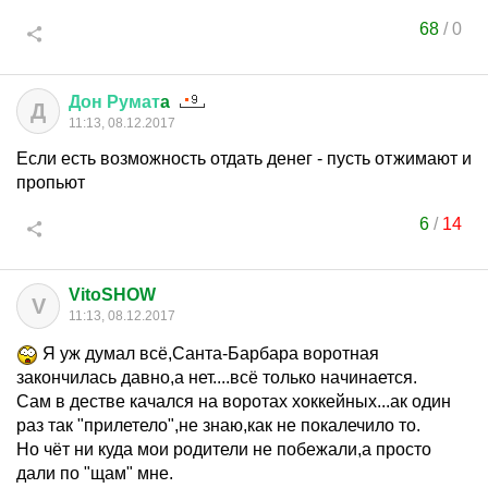
68
/
0
Дон
Румат
a
Д
11:13, 08.12.2017
Если есть возможность отдать денег - пусть отжимают и
пропьют
6
/
14
VitoSHOW
V
11:13, 08.12.2017
Я уж думал всё,Санта-Барбара воротная
закончилась давно,а нет....всё только начинается.
Сам в дестве качался на воротах хоккейных...ак один
раз так "прилетело",не знаю,как не покалечило то.
Но чёт ни куда мои родители не побежали,а просто
дали по "щам" мне.