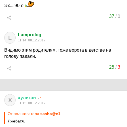
Эх....90-е
37
/
0
Lamprolog
L
11:14, 08.12.2017
Видимо этим родителям, тоже ворота в детстве на
голову падали.
25
/
3
хулиган
Х
11:15, 08.12.2017
От пользователя
sasha@e1
Яжебатя.