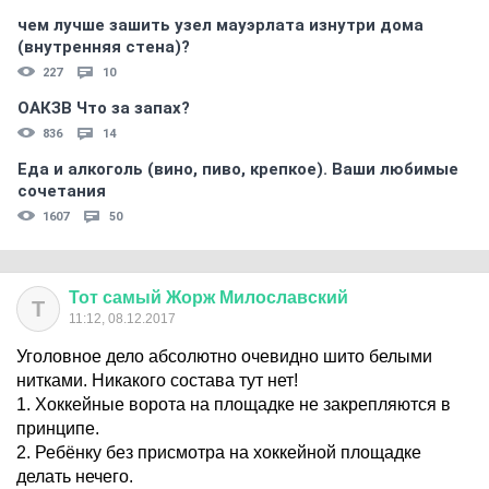
чем лучше зашить узел мауэрлата изнутри дома
(внутренняя стена)?
227
10
ОАКЗВ Что за запах?
836
14
Еда и алкоголь (вино, пиво, крепкое). Ваши любимые
сочетания
1607
50
Тот
самый
Жорж
Милославский
Т
11:12, 08.12.2017
Уголовное дело абсолютно очевидно шито белыми
нитками. Никакого состава тут нет!
1. Хоккейные ворота на площадке не закрепляются в
принципе.
2. Ребёнку без присмотра на хоккейной площадке
делать нечего.