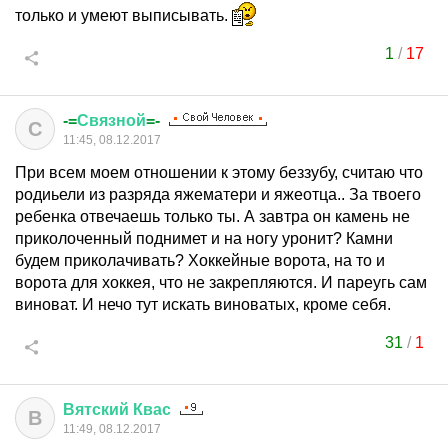
только и умеют выписывать.
1
/
17
-=
Связной
=-
С
11:45, 08.12.2017
При всем моем отношении к этому беззубу, считаю что
родиьели из разряда яжематери и яжеотца.. За твоего
ребенка отвечаешь только ты. А завтра он камень не
приколоченный поднимет и на ногу уронит? Камни
будем приколачивать? Хоккейные ворота, на то и
ворота для хоккея, что не закрепляются. И пареугь сам
виноват. И нечо тут искать виноватых, кроме себя.
31
/
1
Вятский
Квас
В
11:49, 08.12.2017