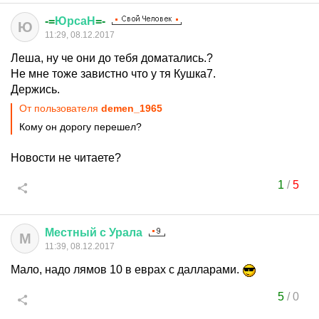
-=
ЮрсаН
=-
Ю
11:29, 08.12.2017
Леша, ну че они до тебя доматались.?
Не мне тоже завистно что у тя Кушка7.
Держись.
От пользователя
demen_1965
Кому он дорогу перешел?
Новости не читаете?
1
/
5
Местный
с
Урала
М
11:39, 08.12.2017
Мало, надо лямов 10 в еврах с далларами.
5
/
0