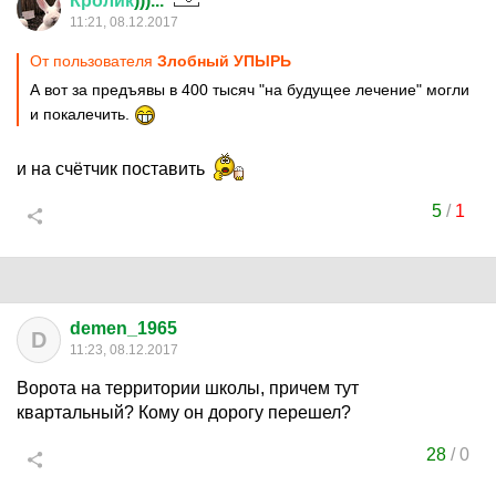
Кролик
)))...
11:21, 08.12.2017
От пользователя
Злобный УПЫРЬ
А вот за предъявы в 400 тысяч "на будущее лечение" могли
и покалечить.
и на счётчик поставить
5
/
1
demen_1965
D
11:23, 08.12.2017
Ворота на территории школы, причем тут
квартальный? Кому он дорогу перешел?
28
/
0