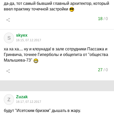
да-да, тот самый бывший главный архитектор, который
ввел практику точечной застройки
18
/
0
skyex
S
16:15, 07.12.2017
ха ха ха.... ну и клоунада! в зале сотрудники Пассажа и
Гринвича, точнее Гиперболы и общепита от "общества
Малышева-73"
27
/
0
Zuzak
Z
16:17, 07.12.2017
будут "Исетским бризом" дышать в жару.