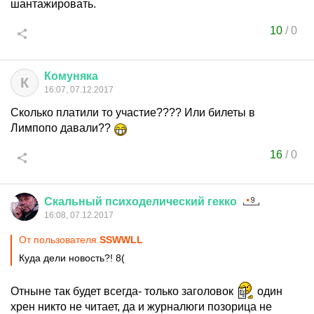
шантажировать.
10
/
0
Комуняка
К
16:07, 07.12.2017
Сколько платили то участие???? Или билеты в
Лимпопо давали??
16
/
0
Скальный
психоделический
гекко
16:08, 07.12.2017
От пользователя
SSWWLL
Куда дели новость?! 8(
Отныне так будет всегда- только заголовок
один
хрен никто не читает, да и журналюги позорица не