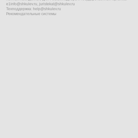
e1info@shkulev.ru
,
juristekat@shkulev.ru
Техподдержка:
help@shkulev.ru
Рекомендательные системы