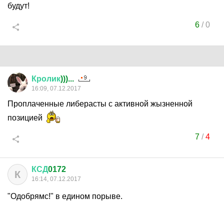
будут!
6
/
0
Кролик
)))...
16:09, 07.12.2017
Проплаченные либерасты с активной жызненной
позицией
7
/
4
КСД
0172
К
16:14, 07.12.2017
"Одобрямс!" в едином порыве.