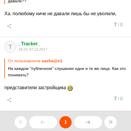
давали??
Ха. полюбому ниче не давали лишь бы не уволили,
7
/
0
_Tracker_
T
16:23, 07.12.2017
От пользователя
sasha@e1
На каждом "публичном" слушании одни и те же лица. Как это
понимать?
представители застройщика
7
/
0
1