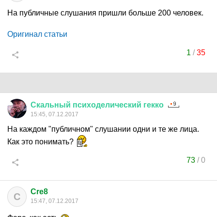
На публичные слушания пришли больше 200 человек.
Оригинал статьи
1
/
35
Скальный
психоделический
гекко
15:45, 07.12.2017
На каждом "публичном" слушании одни и те же лица.
Как это понимать?
73
/
0
Cre8
C
15:47, 07.12.2017