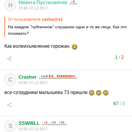
Никита
Пустосвятов
Н
15:49, 07.12.2017
От пользователя
sasha@e1
На каждом "публичном" слушании одни и те же лица. Как это
понимать?
Как волеизъявление горожан.
1
/
2
Crasher
C
15:50, 07.12.2017
все сотрудники малышева 73 пришли
67
/
0
SSWWLL
S
15:50, 07.12.2017