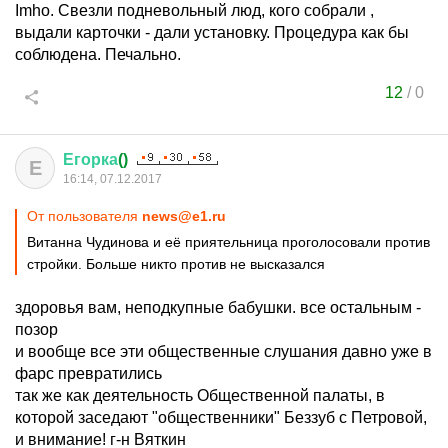
Imho. Свезли подневольный люд, кого собрали ,
выдали карточки - дали установку. Процедура как бы
соблюдена. Печально.
12
/
0
Егорка
()
Е
16:14, 07.12.2017
От пользователя
news@e1.ru
Витанна Чудинова и её приятельница проголосовали против
стройки. Больше никто против не высказался
здоровья вам, неподкупные бабушки. все остальным -
позор
и вообще все эти общественные слушания давно уже в
фарс превратились
так же как деятельность Общественной палаты, в
которой заседают "общественники" Беззуб с Петровой,
и внимание! г-н Вяткин