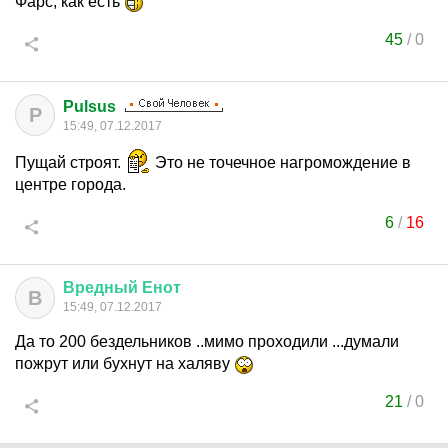
Фарс, как есть
45
/
0
Pulsus
P
15:49, 07.12.2017
Пущай строят.
Это не точечное нагромождение в
центре города.
6
/
16
Вредный
Енот
В
15:49, 07.12.2017
Да то 200 бездельников ..мимо проходили ...думали
пожрут или бухнут на халяву
21
/
0